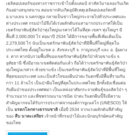
เฮลิคอปเตอร์ของทางราชการเข้าไปตั้งแคมป์ ล่าสัตว์มาฉลองวันเกิด
กันอย่างสนุกสนาน ตอนขากลับเกิดอุบัติเหตุเฮลิคอปเตอร์ตกที่
อ.บางเลน จ.นครปฐม กลายเป็นข่าวใหญ่กระจายไปทั่วประเทศและ
ต่างประเทศ กรมป่าไม้จึงได้เร่งผลักดันจนสามารถประกาศให้เป็น
เขตรักษาพันธุ์สัตว์ป่าทุ่งใหญ่นเรศวรได้ในที่สุด เขตฯ ทุ่งใหญฯ มี
พื้นที่ 2,000,000 ไร่ ต่อมาปี 2534 ได้มีการขยายพื้นที่เพิ่มเติมเป็น
2,279,500 ไร่ นับเป็นเขตรักษาพันธุ์สัตว์ป่าที่มีพื้นที่ใหญ่ที่สุดใน
ประเทศไทย ตั้งอยู่ในเขต อ. สังขละบุรี จ. กาญจนบุรี และ อ. อุ้มผาง
จ. ตาก หากนับรวมพื้นที่ของเขตรักษาพันธุ์สัตว์ป่าห้วยขาแข้ง จ.
อุทัยธานี ซึ่งมีอาณาเขตติดต่อกันแล้ว ถือได้ว่าเขตรักษาพันธุ์สัตว์ป่า
ทุ่งใหญ่นเรศวร-ห้วยขาแข้ง เป็นเขตรักษาพันธุ์สัตว์ป่าที่มีพื้นที่ใหญ่
ที่สุดของประเทศ และเป็นหัวใจของผืนป่าตะวันตกซึ่งมีพื้นที่รวมกัน
กว่า 11 ล้านไร่ เป็นป่าผืนใหญ่ที่สุดในประเทศไทย อีกทั้งยังเชื่อมต่อ
กับผืนป่าของประเทศพม่า เป็นแหล่งอาศัยกระจายพันธุ์ของสัตว์ป่า ๆ
จำนวนมาก และพืชพรรณนานาชนิด ป่าตะวันตกผืนนี้จึงมีความ
สำคัญมากจนได้รับการประกาศจากองค์การยูเนสโก (UNESCO) ให้
เป็น
มรดกโลกทางธรรมชาติ
เมื่อปี 2534 จากแรงผลักดันที่สำคัญ
ของ
สืบ นาคะเสถียร
เจ้าหน้าที่กรมป่าไม้และนักอนุรักษ์คนสำคัญ
ของไทย