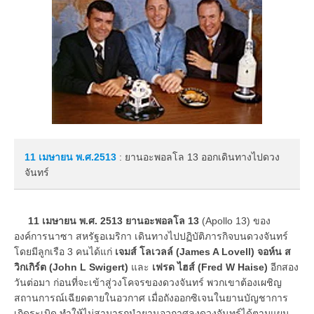
11 เมษายน
พ.ศ.2513
: ยานอะพอลโล 13 ออกเดินทางไปดวง
จันทร์
11 เมษายน พ.ศ. 2513
ยานอะพอลโล 13
(Apollo 13) ของ
องค์การนาซา สหรัฐอเมริกา เดินทางไปปฏิบัติภารกิจบนดวงจันทร์
โดยมีลูกเรือ 3 คนได้แก่
เจมส์ โลเวลล์ (James A Lovell) จอห์น ส
วิกเกิร์ต (John L Swigert)
และ
เฟรด ไฮส์ (Fred W Haise)
อีกสอง
วันต่อมา ก่อนที่จะเข้าสู่วงโคจรของดวงจันทร์ พวกเขาต้องเผชิญ
สถานการณ์เฉียดตายในอวกาศ เมื่อถังออกซิเจนในยานบัญชาการ
เกิดระเบิด ทำให้ไม่สามารถนำยานอวกาศลงดวงจันทร์ได้ตามแผน