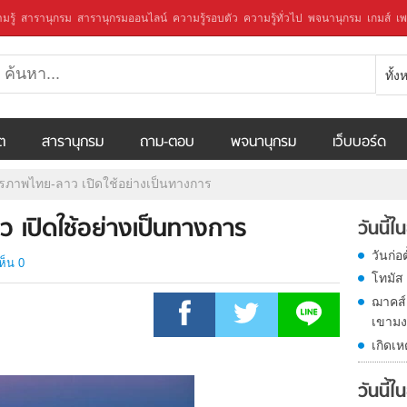
มรู้
สารานุกรม
สารานุกรมออนไลน์
ความรู้รอบตัว
ความรู้ทั่วไป
พจนานุกรม
เกมส์
เพ
ทั้
ีต
สารานุกรม
ถาม-ตอบ
พจนานุกรม
เว็บบอร์ด
ภาพไทย-ลาว เปิดใช้อย่างเป็นทางการ
 เปิดใช้อย่างเป็นทางการ
วันนี้
วันก่อ
ห็น 0
โทมัส 
ฌาคส์
เขามงต
เกิดเ
วันนี้