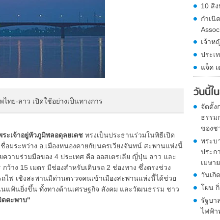
10 สิง
กำเนิ
Assoc
เจ้าหญ
ประเท
แจ็ค เ
วันนี้
ไทย-ลาว เปิดใช้อย่างเป็นทางการ
จัดตั
ธรรมก
ของชา
ะเจ้าอยู่หัวภูมิพลอดุลยเดช
ทรงเป็นประธานร่วมในพิธีเปิด
พระบา
ชื่อมระหว่าง อ.เมืองหนองคายกับนครเวียงจันทน์ สะพานแห่งนี้
ประกา
้วยความร่วมมือของ 4 ประเทศ คือ ออสเตรเลีย ญี่ปุ่น ลาว และ
เมษายน
ว้าง 15 เมตร มีช่องสำหรับเดินรถ 2 ช่องทาง ซึ่งตรงช่วง
วันเกิ
ไฟ เชิงสะพานมีด่านตรวจคนเข้าเมืองสะพานแห่งนี้ได้ช่วย
โผน ก
นแฟ้นยิ่งขึ้น ทั้งทางด้านเศรษฐกิจ สังคม และวัฒนธรรม ชาว
มิดตะพาบ"
รัฐบาล
ไฟฟ้าพ