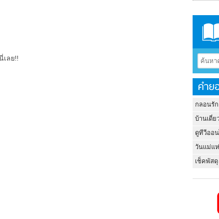
ี่เลย!!
คำยอ
กลอนรัก
บ้านเดี่ย
ดูทีวีออ
วันแม่แห
เช็คพัสดุ