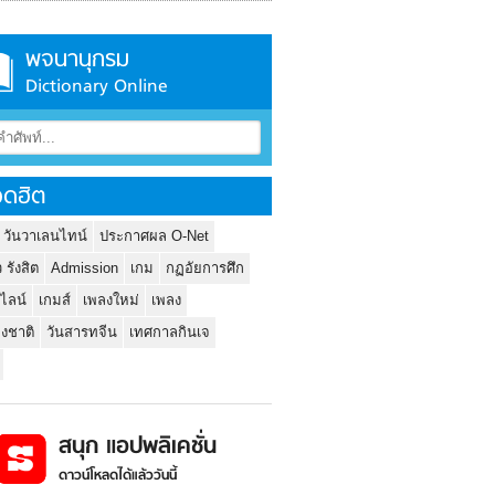
พจนานุกรม
Dictionary Online
ดฮิต
 วันวาเลนไทน์
ประกาศผล O-Net
ว รังสิต
Admission
เกม
กฏอัยการศึก
นไลน์
เกมส์
เพลงใหม่
เพลง
่งชาติ
วันสารทจีน
เทศกาลกินเจ
สนุก แอปพลิเคชั่น
ดาวน์โหลดได้แล้ววันนี้