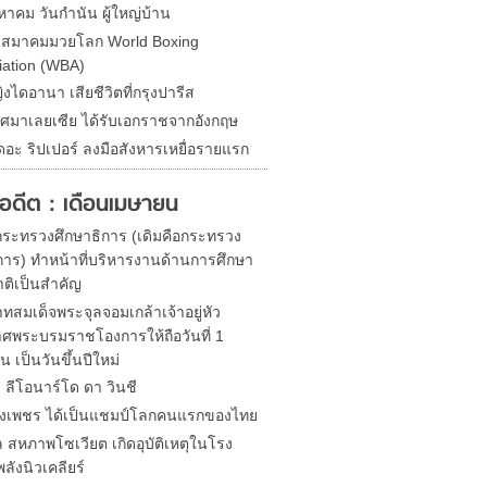
หาคม วันกำนัน ผู้ใหญ่บ้าน
ดสมาคมมวยโลก World Boxing
iation (WBA)
ิงไดอานา เสียชีวิตที่กรุงปารีส
ศมาเลยเซีย ได้รับเอกราชจากอังกฤษ
ดอะ ริปเปอร์ ลงมือสังหารเหยื่อรายแรก
ในอดีต : เดือนเมษายน
้งกระทรวงศึกษาธิการ (เดิมคือกระทรวง
าร) ทำหน้าที่บริหารงานด้านการศึกษา
ติเป็นสำคัญ
ทสมเด็จพระจุลจอมเกล้าเจ้าอยู่หัว
ศพระบรมราชโองการให้ถือวันที่ 1
 เป็นวันขึ้นปีใหม่
ด ลีโอนาร์โด ดา วินชี
ิ่งเพชร ได้เป็นแชมป์โลกคนแรกของไทย
 สหภาพโซเวียต เกิดอุบัติเหตุในโรง
ลังนิวเคลียร์