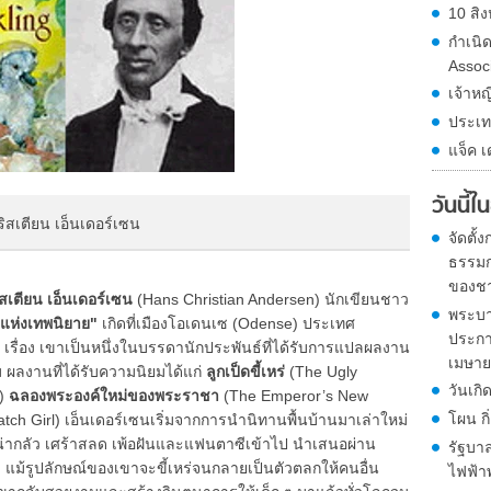
10 สิง
กำเนิ
Assoc
เจ้าหญ
ประเท
แจ็ค เ
วันนี้
คริสเตียน เอ็นเดอร์เซน
จัดตั
ธรรมก
ของชา
ิสเตียน เอ็นเดอร์เซน
(Hans Christian Andersen) นักเขียนชาว
พระบา
แห่งเทพนิยาย"
เกิดที่เมืองโอเดนเซ (Odense) ประเทศ
ประกา
เรื่อง เขาเป็นหนึ่งในบรรดานักประพันธ์ที่ได้รับการแปลผลงาน
เมษายน
ม ผลงานที่ได้รับความนิยมได้แก่
ลูกเป็ดขี้เหร่
(The Ugly
วันเกิ
d)
ฉลองพระองค์ใหม่ของพระราชา
(The Emperor’s New
โผน ก
atch Girl) เอ็นเดอร์เซนเริ่มจากการนำนิทานพื้นบ้านมาเล่าใหม่
น่ากลัว เศร้าสลด เพ้อฝันและแฟนตาซีเข้าไป นำเสนอผ่าน
รัฐบาล
ด แม้รูปลักษณ์ของเขาจะขี้เหร่จนกลายเป็นตัวตลกให้คนอื่น
ไฟฟ้าพ