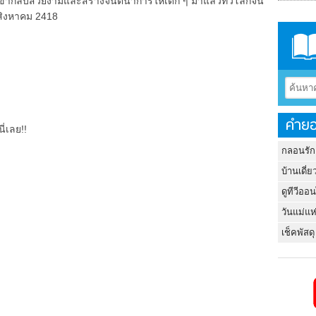
ขากลับสวยงามและสร้างจินตนาการให้เด็ก ๆ มาแล้วทั่วโลกจน
 4 สิงหาคม 2418
คำยอ
ี่เลย!!
กลอนรัก
บ้านเดี่ย
ดูทีวีออ
วันแม่แห
เช็คพัสดุ