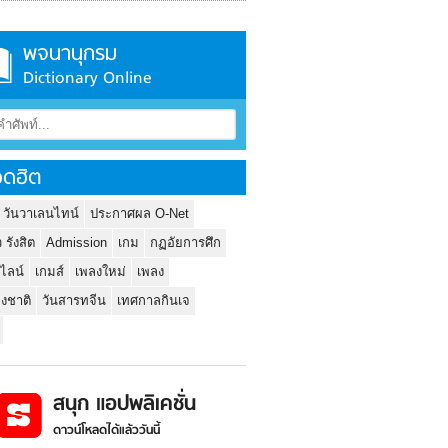
พจนานุกรม
Dictionary Online
ดฮิต
 วันวาเลนไทน์
ประกาศผล O-Net
ว รังสิต
Admission
เกม
กฏอัยการศึก
นไลน์
เกมส์
เพลงใหม่
เพลง
่งชาติ
วันสารทจีน
เทศกาลกินเจ
สนุก แอปพลิเคชั่น
ดาวน์โหลดได้แล้ววันนี้