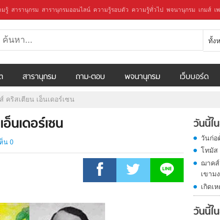
มรู้
สารานุกรม
สารานุกรมออนไลน์
ความรู้รอบตัว
ความรู้ทั่วไป
พจนานุกรม
เกมส์
เพ
ทั้
ีต
สารานุกรม
ถาม-ตอบ
พจนานุกรม
เว็บบอร์ด
นส์ คริสเตียน เอ็นเดอร์เซน
 เอ็นเดอร์เซน
วันนี้
วันก่อ
ห็น 0
โทมัส 
ฌาคส์
เขามงต
เกิดเ
วันนี้