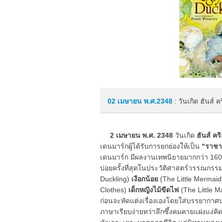
02 เมษายน
พ.ศ.2348
: วันเกิด ฮันส์ 
2 เมษายน พ.ศ. 2348
วันเกิด
ฮันส์ คร
เดนมาร์กผู้ได้รับการยกย่องให้เป็น
"ราชา
เดนมาร์ก มีผลงานเทพนิยายมากกว่า 160 
บ่อยครั้งที่สุดในประวัติศาสตร์วรรณกรร
Duckling)
เงือกน้อย
(The Little Mermai
Clothes)
เด็กหญิงไม้ขีดไฟ
(The Little M
ก่อนจะหัดแต่งเรื่องเองโดยใส่บรรยากาศ
ภาษาเรียบง่ายทว่าลึกซึ้งคมคายแฝงแง่คิ