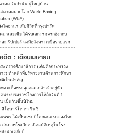
หาคม วันกำนัน ผู้ใหญ่บ้าน
ดสมาคมมวยโลก World Boxing
iation (WBA)
ิงไดอานา เสียชีวิตที่กรุงปารีส
ศมาเลยเซีย ได้รับเอกราชจากอังกฤษ
ดอะ ริปเปอร์ ลงมือสังหารเหยื่อรายแรก
ในอดีต : เดือนเมษายน
้งกระทรวงศึกษาธิการ (เดิมคือกระทรวง
าร) ทำหน้าที่บริหารงานด้านการศึกษา
ติเป็นสำคัญ
ทสมเด็จพระจุลจอมเกล้าเจ้าอยู่หัว
ศพระบรมราชโองการให้ถือวันที่ 1
 เป็นวันขึ้นปีใหม่
ด ลีโอนาร์โด ดา วินชี
ิ่งเพชร ได้เป็นแชมป์โลกคนแรกของไทย
 สหภาพโซเวียต เกิดอุบัติเหตุในโรง
ลังนิวเคลียร์