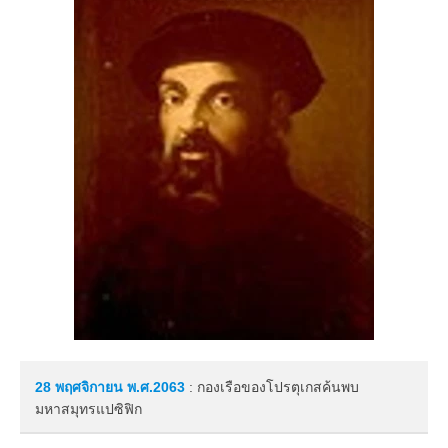
28 พฤศจิกายน
พ.ศ.2063
: กองเรือของโปรตุเกสค้นพบ
มหาสมุทรแปซิฟิก