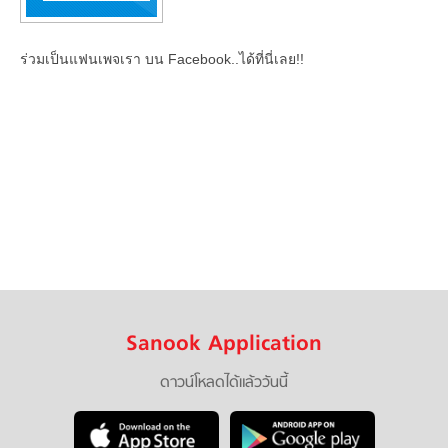
ร่วมเป็นแฟนเพจเรา บน Facebook..ได้ที่นี่เลย!!
Sanook Application
ดาวน์โหลดได้แล้ววันนี้