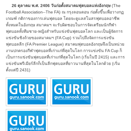
26 ตุลาคม พ.ศ. 2406
วันก่อตั้งสมาคมฟุตบอลแห่งอังกฤษ
(The
Football Association--The FA) ณ กรุงลอนดอน ก่อตั้งขึ้นเพื่อวางกฏ
เกณฑ์ กติกาของการเล่นฟุตบอล โดยจะดูแลสโมสรฟุตบอลอาชีพ
ทั้งหมดในอังกฤษ สมาคมฯ จะรับผิดชอบในการจัดเตรียมนักกีฬา
ฟุตบอลทั้งทีมชาย-หญิงสำหรับแข่งขันฟุตบอลโลก และเป็นผู้จัดการ
แข่งขันชิงถ้วยของสมาคมฯ (FA Cup) รวมไปถึงจัดการแข่งขัน
ฟุตบอลลีก (FA Premier League) สมาคมฟุตบอลอังกฤษจึงเป็นหน่วย
งานปกครองกีฬาฟุตบอลที่เก่าแก่ที่สุดในโลก การแข่งขัน FA Cup ก็
เป็นการแข่งขันฟุตบอลที่เก่าแก่ที่สุดในโลก (เริ่มในปี 2415) และการ
แข่งขันพรีเมียร์ลีกก็เป็นลีกฟุตบอลที่ยาวนานที่สุดในโลกด้วย (เริ่ม
ตั้งแต่ปี 2431)