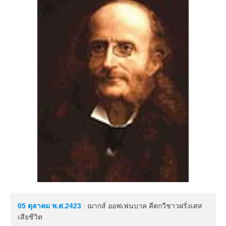
05 ตุลาคม
พ.ศ.2423
: ฌากส์ ออฟเฟนบาค คีตกวีชาวฝรั่งเศส
เสียชีวิต