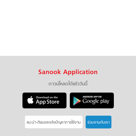
Sanook Application
ดาวน์โหลดได้แล้ววันนี้
แนะนำ-ติชมเเละแจ้งปัญหาการใช้งาน
ร่วมงานกับเรา