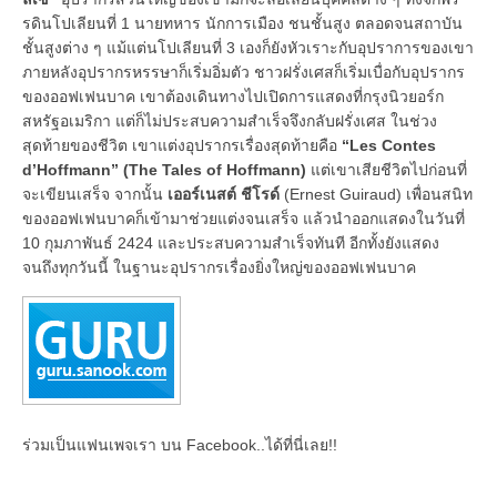
รดินโปเลียนที่ 1 นายทหาร นักการเมือง ชนชั้นสูง ตลอดจนสถาบัน
ชั้นสูงต่าง ๆ แม้แต่นโปเลียนที่ 3 เองก็ยังหัวเราะกับอุปราการของเขา
ภายหลังอุปรากรหรรษาก็เริ่มอิ่มตัว ชาวฝรั่งเศสก็เริ่มเบื่อกับอุปรากร
ของออฟเฟนบาค เขาต้องเดินทางไปเปิดการแสดงที่กรุงนิวยอร์ก
สหรัฐอเมริกา แต่ก็ไม่ประสบความสำเร็จจึงกลับฝรั่งเศส ในช่วง
สุดท้ายของชีวิต เขาแต่งอุปรากรเรื่องสุดท้ายคือ
“Les Contes
d’Hoffmann” (The Tales of Hoffmann)
แต่เขาเสียชีวิตไปก่อนที่
จะเขียนเสร็จ จากนั้น
เออร์เนสต์ ชีโรด์
(Ernest Guiraud) เพื่อนสนิท
ของออฟเฟนบาคก็เข้ามาช่วยแต่งจนเสร็จ แล้วนำออกแสดงในวันที่
10 กุมภาพันธ์ 2424 และประสบความสำเร็จทันที อีกทั้งยังแสดง
จนถึงทุกวันนี้ ในฐานะอุปรากรเรื่องยิ่งใหญ่ของออฟเฟนบาค
ร่วมเป็นแฟนเพจเรา บน Facebook..ได้ที่นี่เลย!!