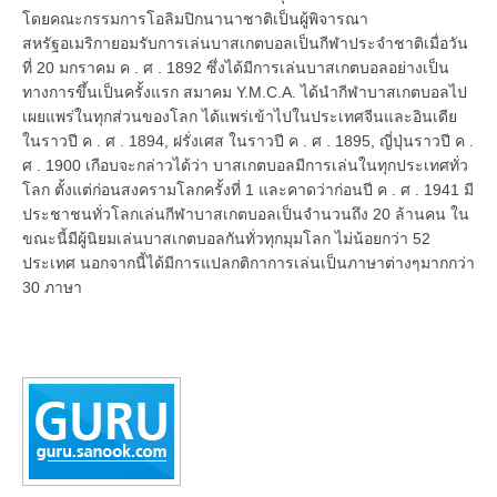
โดยคณะกรรมการโอลิมปิกนานาชาติเป็นผู้พิจารณา
สหรัฐอเมริกายอมรับการเล่นบาสเกตบอลเป็นกีฬาประจำชาติเมื่อวัน
ที่ 20 มกราคม ค . ศ . 1892 ซึ่งได้มีการเล่นบาสเกตบอลอย่างเป็น
ทางการขึ้นเป็นครั้งแรก สมาคม Y.M.C.A. ได้นำกีฬาบาสเกตบอลไป
เผยแพร่ในทุกส่วนของโลก ได้แพร่เข้าไปในประเทศจีนและอินเดีย
ในราวปี ค . ศ . 1894, ฝรั่งเศส ในราวปี ค . ศ . 1895, ญี่ปุ่นราวปี ค .
ศ . 1900 เกือบจะกล่าวได้ว่า บาสเกตบอลมีการเล่นในทุกประเทศทั่ว
โลก ตั้งแต่ก่อนสงครามโลกครั้งที่ 1 และคาดว่าก่อนปี ค . ศ . 1941 มี
ประชาชนทั่วโลกเล่นกีฬาบาสเกตบอลเป็นจำนวนถึง 20 ล้านคน ใน
ขณะนี้มีผู้นิยมเล่นบาสเกตบอลกันทั่วทุกมุมโลก ไม่น้อยกว่า 52
ประเทศ นอกจากนี้ได้มีการแปลกติกาการเล่นเป็นภาษาต่างๆมากกว่า
30 ภาษา