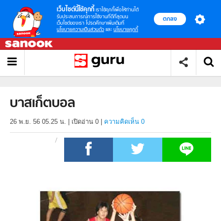
เว็บไซต์นี้ใช้คุกกี้
เราใช้คุกกี้เพื่อให้ท่านได้
รับประสบการณ์การใช้งานที่ดีที่สุดบน
ตกลง
เว็บไซต์ของเรา โปรดศึกษาเพิ่มเติมที่
นโยบายความเป็นส่วนตัว
และ
นโยบายคุกกี้
บาสเก็ตบอล
26 พ.ย. 56 05.25 น.
|
เปิดอ่าน
0
|
ความคิดเห็น 0