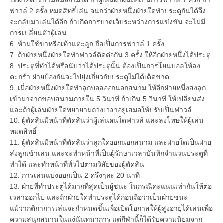
ฟาวล์ 2 ครั้ง หมดสิทธิ์เล่น จนกว่าฝ่ายหนึ่งฝ่ายใดทำประตูกันได้จึง
จะกลับมาเล่นได้อีก ถ้าเกิดการบาดเจ็บระหว่างการแข่งขัน จะไม่มี
การเปลี่ยนตัวผู้เล่น
6. ห้ามใช้ขาหรือเท้าแตะลูก ถือเป็นการฟาวล์ 1 ครั้ง
7. ถ้าฝ่ายหนึ่งฝ่ายใดทำฟาวล์ติดต่อกัน 3 ครั้ง ให้อีกฝ่ายหนึ่งได้ประตู
8. ประตูที่ทำได้หรือนับว่าได้ประตูนั้น ต้องเป็นการโยนบอลให้ลง
ตะกร้า ฝ่ายป้องกันจะไปยุ่งเกี่ยวกับประตูไม่ได้เด็ดขาด
9. เมื่อฝ่ายหนึ่งฝ่ายใดทำลูกบอลออกนอกสนาม ให้อีกฝ่ายหนึ่งส่งลูก
เข้ามาจากขอบสนามภายใน 5 วินาที ถ้าเกิน 5 วินาที ให้เปลี่ยนส่ง
และถ้าผู้เล่นฝ่ายใดพยายามถ่วงเวลาอยู่เสมอให้ปรับเป็นฟาวล์
10. ผู้ตัดสินมีหน้าที่ตัดสินว่าผู้เล่นคนใดฟาวล์ และลงโทษให้ผู้เล่น
หมดสิทธิ์
11. ผู้ตัดสินมีหน้าที่ตัดสินว่าลูกใดออกนอกสนาม และฝ่ายใดเป็นฝ่าย
ส่งลูกเข้าเล่น และจะทำหน้าที่เป็นผู้รักษาเวลาบันทึกจำนวนประตูที่
ทำได้ และทำหน้าที่ทั่วไปตามวิสัยของผู้ตัดสิน
12. การเล่นแบ่งออกเป็น 2 ครึ่งๆละ 20 นาที
13. ฝ่ายที่ทำประตูได้มากที่สุดเป็นผู้ชนะ ในกรณีคะแนนเท่ากันให้ต่อ
เวลาออกไป และถ้าฝ่ายใดทำประตูได้ก่อนถือว่าเป็นฝ่ายชนะ
แม้ว่ากติกาการเล่นจะกำหนดขึ้นเพื่อเปิดโอกาสให้ผู้สูงอายุได้เล่นเพื่อ
ความสนุกสนานในแง่นันทนาการ แต่กีฬานี้ก็ได้รับความนิยมจาก