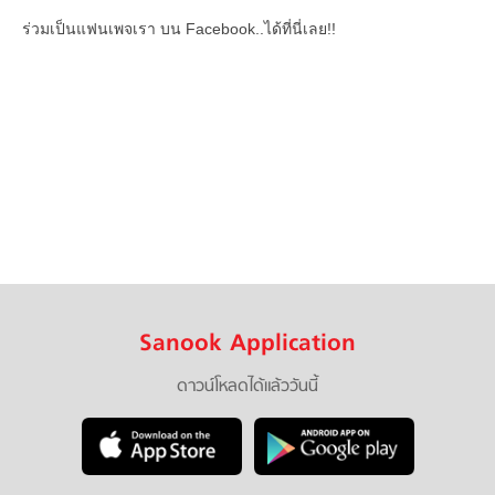
ร่วมเป็นแฟนเพจเรา บน Facebook..ได้ที่นี่เลย!!
Sanook Application
ดาวน์โหลดได้แล้ววันนี้