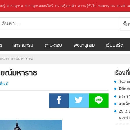
มรู้
สารานุกรม
สารานุกรมออนไลน์
ความรู้รอบตัว
ความรู้ทั่วไป
พจนานุกรม
เกมส์
เพ
ทั้
ีต
สารานุกรม
ถาม-ตอบ
พจนานุกรม
เว็บบอร์ด
พระนารายณ์มหาราช
รายณ์มหาราช
เรื่องที
วันสม
ห็น 0
พิพิธ
พระรา
สมเด
25 เม
นเรศ