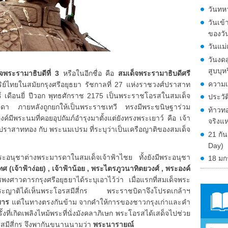
วันทหา
วันเข
ของวั
วันแม
วันงดส
สูบบุห
จพระรามาธิบดีที่ 3
หรือในอีกชื่อ คือ
สมเด็จพระรามาธิบดีศรี
ความเ
ย์ไทยในสมัยกรุงศรีอยุธยา รัชกาลที่ 27 แห่งราชวงศ์ปราสาท
์ เดือนยี่ ปีวอก พุทธศักราช 2175 เป็นพระราชโอรสในสมเด็จ
ประวั
ดา ภายหลังถูกยกให้เป็นพระราชเทวี ทรงมีพระขนิษฐาร่วม
ท้าวทอ
ีพระนมที่คอยอุปถัมภ์อำรุงมาตั้งแต่ยังทรงพระเยาว์ คือ เจ้า
จริงแ
้าปราสาททอง กับ พระนมเปรม ที่ระบุว่าเป็นเครือญาติของสมเด็จ
21 กั
Day)
นุชาต่างพระมารดาในสมเด็จเจ้าฟ้าไชย ทั้งยังมีพระอนุชา
18 มก
ทศ (เจ้าฟ้าง่อย) , เจ้าฟ้าน้อย , พระไตรภูวนาทิตยวงศ์ , พระองค์
าวดารกรุงศรีอยุธยาได้ระบุเอาไว้ว่า เมื่อแรกที่สมเด็จพระ
าติได้เห็นพระโอรสมีสี่กร พระราชบิดาจึงโปรดเกล้าฯ
มาร
แต่ในทางตรงกันข้าม จากคำให้การของชาวกรุงเก่าและคำ
้งที่เกิดเพลิงไหม้พระที่นั่งมังคลาภิเษก พระโอรสได้เสด็จไปช่วย
โอรสมีสี่กร จึงพากันขนานนามว่า
พระนารายณ์