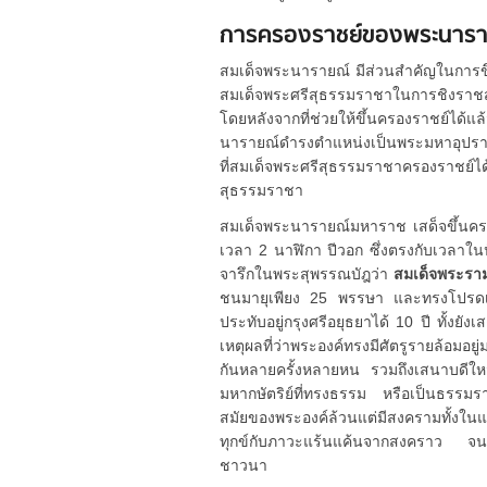
การครองราชย์ของพระนารา
สมเด็จพระนารายณ์ มีส่วนสำคัญในการ
สมเด็จพระศรีสุธรรมราชาในการชิงราช
โดยหลังจากที่ช่วยให้ขึ้นครองราชย์ได้
นารายณ์ดำรงตำแหน่งเป็นพระมหาอุปรา
ที่สมเด็จพระศรีสุธรรมราชาครองราชย์ได
สุธรรมราชา
สมเด็จพระนารายณ์มหาราช เสด็จขึ้นครอง
เวลา 2 นาฬิกา ปีวอก ซึ่งตรงกับเวลาใน
จารึกในพระสุพรรณบัฎว่า
สมเด็จพระราม
ชนมายุเพียง 25 พรรษา และทรงโปรดเกล
ประทับอยู่กรุงศรีอยุธยาได้ 10 ปี ทั้งยัง
เหตุผลที่ว่าพระองค์ทรงมีศัตรูรายล้อมอ
กันหลายครั้งหลายหน รวมถึงเสนาบดีให
มหากษัตริย์ที่ทรงธรรม หรือเป็นธรร
สมัยของพระองค์ล้วนแต่มีสงครามทั้งใ
ทุกข์กับภาวะแร้นแค้นจากสงคราว จนเกิ
ชาวนา