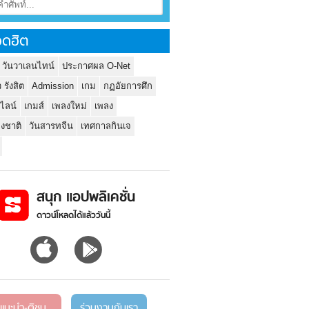
ดฮิต
 วันวาเลนไทน์
ประกาศผล O-Net
ว รังสิต
Admission
เกม
กฏอัยการศึก
นไลน์
เกมส์
เพลงใหม่
เพลง
่งชาติ
วันสารทจีน
เทศกาลกินเจ
สนุก แอปพลิเคชั่น
ดาวน์โหลดได้แล้ววันนี้
แนะนำ-ติชม
ร่วมงานกับเรา