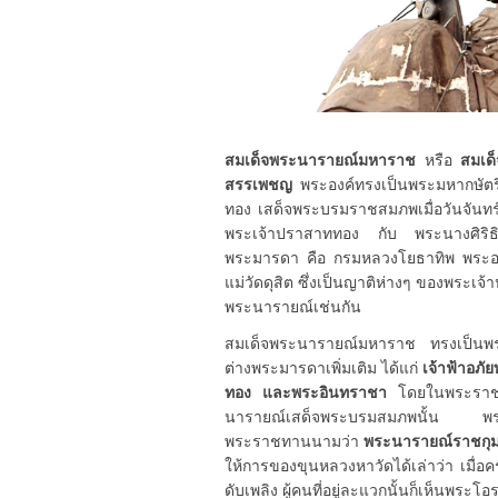
สมเด็จพระนารายณ์มหาราช
หรือ
สมเด็
สรรเพชญ
พระองค์ทรงเป็นพระมหากษัตริ
ทอง เสด็จพระบรมราชสมภพเมื่อวันจันทร
พระเจ้าปราสาททอง กับ พระนางศิริธิ
พระมารดา คือ กรมหลวงโยธาทิพ พระองค์ม
แม่วัดดุสิต ซึ่งเป็นญาติห่างๆ ของพระเจ
พระนารายณ์เช่นกัน
สมเด็จพระนารายณ์มหาราช ทรงเป็นพระอ
ต่างพระมารดาเพิ่มเติม ได้แก่
เจ้าฟ้าอภัย
ทอง และพระอินทราชา
โดยในพระราชพงศ
นารายณ์เสด็จพระบรมสมภพนั้น พระญ
พระราชทานนามว่า
พระนารายณ์ราชกุ
ให้การของขุนหลวงหาวัดได้เล่าว่า เมื่อครั
ดับเพลิง ผู้คนที่อยู่ละแวกนั้นก็เห็นพระ