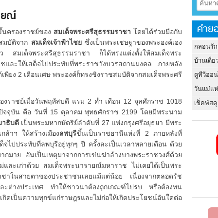
ยณ์
คำยอ
ขึ้นครองราชย์ของ
สมเด็จพระศรีสุธรรมราชา
โดยได้ร่วมมือกับ
สมบัติจาก
สมเด็จเจ้าฟ้าไชย
ซึ่งเป็นพระเชษฐาของพระองค์เอง
กลอนรัก
แล้ว สมเด็จพระศรีสุธรรมราชา ก็ได้ทรงแต่งตั้งให้สมเด็จพระ
บ้านเดี่ย
ชและให้เสด็จไปประทับที่พระราชวังบวรสถานมงคล ภายหลัง
้เพียง 2 เดือนเศษ พระองค์ก็ทรงชิงราชสมบัติจากสมเด็จพระศรี
ดูทีวีออ
วันแม่แห
ราชย์เมื่อวันพฤหัสบดี แรม 2 ค่ำ เดือน 12 จุลศักราช 1018
เช็คพัสดุ
ปัจจุบัน คือ วันที่ 15 ตุลาคม พุทธศักราช 2199 โดยมีพระนาม
าธิบดี
เป็นพระมหากษัตริย์ลำดับที่ 27 แห่งกรุงศรีอยุธยา มีพระ
้าฯ ให้สร้างเมือง
ลพบุรี
ขึ้นเป็นราชธานีแห่งที่ 2 ภายหลังที่
เสด็จไปประทับที่ลพบุรีอยู่ทุกๆ ปี ครั้งละเป็นเวลาหลายเดือน ด้วย
ยู่มากมาย อันเป็นเหตุมาจากการเข่นฆ่าล้างบางพระราชวงศ์ด้วย
ม่และเก่าด้วย สมเด็จพระนารายณ์มหาราช ไม่เคยได้เป็นพระ
มราชาในสายตาของประชาชนเลยแม้แต่น้อย เนื่องจากตลอดรัช
นและต่างประเทศ ทำให้ชาวนาต้องถูกเกณฑ์ไปรบ หรือต้องทน
ดเป็นความทุกข์แก่ราษฎรและไม่ก่อให้เกิดประโยชน์อันใดต่อ