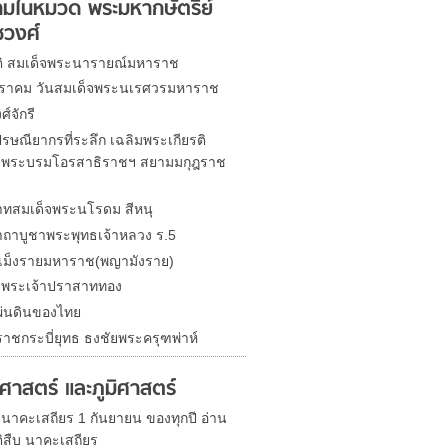
มในหมวด พระมหากษัตริย์
ชวงศ์
ติ สมเด็จพระนารายณ์มหาราช
ราคม วันสมเด็จพระนเรศวรมหาราช
์จักรี
รษณียากรที่ระลึก เฉลิมพระเกียรติ
จพระบรมโอรสาธิราชฯ สยามมกุฎราช
ทสมเด็จพระนโรดม สีหนุ
ถาบูชาพระพุทธเจ้าหลวง ร.5
นเม็งรายมหาราช(พญามังราย)
จพระเจ้าปราสาททอง
่นดินของไทย
ราชกระบี่ยุทธ ธงชัยพระครุฑพ่าห์
ิศาสตร์ และภูมิศาสตร์
 นาคะเสถียร 1 กันยายน ของทุกปี อ่าน
ติสืบ นาคะเสถียร