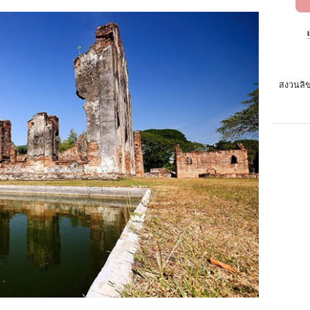
สงวนลิข