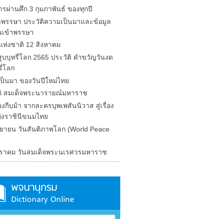
รผ่านศึก 3 กุมภาพันธ์ ของทุกปี
้าพรรษา ประวัติความเป็นมาและข้อมูล
นเข้าพรรษา
่แห่งชาติ 12 สิงหาคม
ูบบุหรี่โลก 2565 ประวัติ คำขวัญวันงด
รี่โลก
ป็นมา ของวันปีใหม่ไทย
ติ สมเด็จพระนารายณ์มหาราช
งกีบม้า จากละครบุพเพสันนิวาส สู่เรื่อง
ห่งราชินีขนมไทย
นยายน วันสันติภาพโลก (World Peace
ราคม วันสมเด็จพระนเรศวรมหาราช
พจนานุกรม
Dictionary Online