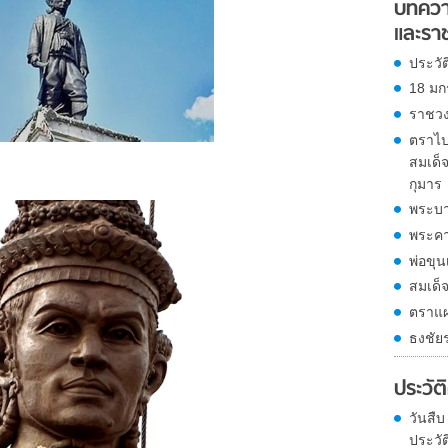
บทควา
และรา
ประวั
18 มก
ราชวงศ
ตราไป
สมเด็
กุมาร
พระบา
พระคา
พ่อขุ
สมเด็
ตราแผ
ธงชัย
ประวัต
วันสืบ
ประวั