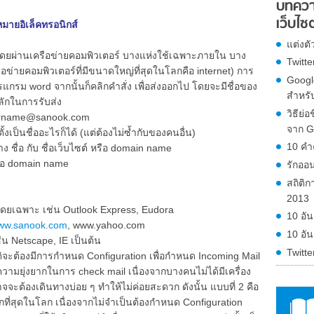
บทควา
เว็บไซต
หมายอิเล็คทรอนิกส์
แต่งต
นโดยผ่านเครือข่ายคอมพิวเตอร์ บางแห่งใช้เฉพาะภายใน บาง
Twitte
ข่ายคอมพิวเตอร์ที่มีขนาดใหญ่ที่สุดในโลกคือ internet) การ
Googl
กรม word จากนั้นก็คลิกคำสั่ง เพื่อส่งออกไป โดยจะมีชื่อของ
สำหรับ
หลักในการรับส่ง
วิธีย่
rname@sanook.com
จาก G
ป็นชื่ออะไรก็ได้ (แต่ต้องไม่ซ้ำกับของคนอื่น)
10 คำ
ื่อ กับ ชื่อเว็บไซต์ หรือ domain name
ือ domain name
รักออน
สถิติ
2013
เฉพาะ เช่น Outlook Express, Eudora
10 อัน
ww.sanook.com
, www.yahoo.com
10 อัน
 Netscape, IE เป็นต้น
Twitte
ต้องมีการกำหนด Configuration เพื่อกำหนด Incoming Mail
ความยุ่งยากในการ check mail เนื่องจากบางคนไม่ได้มีเครื่อง
ะต้องเดินทางบ่อย ๆ ทำให้ไม่ค่อยสะดวก ดังนั้น แบบที่ 2 คือ
ากที่สุดในโลก เนื่องจากไม่จำเป็นต้องกำหนด Configuration