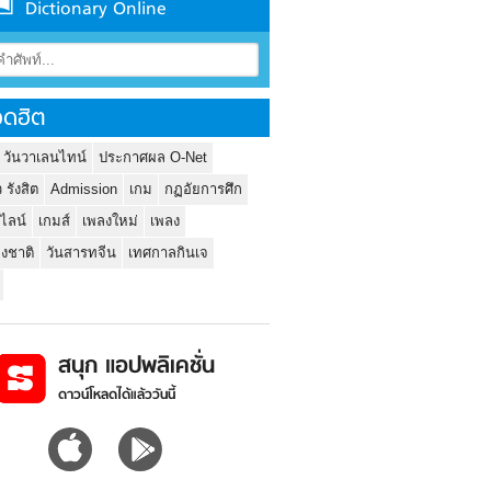
Dictionary Online
ดฮิต
 วันวาเลนไทน์
ประกาศผล O-Net
ว รังสิต
Admission
เกม
กฏอัยการศึก
นไลน์
เกมส์
เพลงใหม่
เพลง
่งชาติ
วันสารทจีน
เทศกาลกินเจ
สนุก แอปพลิเคชั่น
ดาวน์โหลดได้แล้ววันนี้