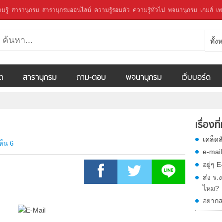
มรู้
สารานุกรม
สารานุกรมออนไลน์
ความรู้รอบตัว
ความรู้ทั่วไป
พจนานุกรม
เกมส์
เพ
ทั้
ีต
สารานุกรม
ถาม-ตอบ
พจนานุกรม
เว็บบอร์ด
เรื่องที
เคล็ด
ห็น 6
e-mail
อยู่ๆ E
ส่ง ร.
ไหม?
อยากส