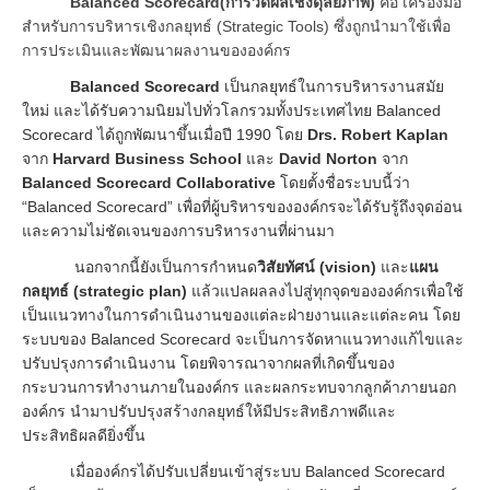
Balanced Scorecard(การวัดผลเชิงดุลยภาพ)
คือ เครื่องมือ
สำหรับการบริหารเชิงกลยุทธ์ (Strategic Tools)
ซึ่งถูกนำมาใช้เพื่อ
การประเมินและพัฒนาผลงานขององค์กร
Balanced Scorecard
เป็นกลยุทธ์ในการบริหารงานสมัย
ใหม่ และได้รับความนิยมไปทั่วโลกรวมทั้งประเทศไทย Balanced
Scorecard ได้ถูกพัฒนาขึ้นเมื่อปี 1990 โดย
Drs. Robert Kaplan
จาก
Harvard Business School
และ
David Norton
จาก
Balanced Scorecard Collaborative
โดยตั้งชื่อระบบนี้ว่า
“Balanced Scorecard”
เพื่อที่ผู้บริหารขององค์กรจะได้รับรู้ถึงจุดอ่อน
และความไม่ชัดเจนของการบริหารงานที่ผ่านมา
นอกจากนี้ยังเป็นการกำหนด
วิสัยทัศน์ (vision)
และ
แผน
กลยุทธ์
(strategic plan)
แล้วแปลผลลงไปสู่ทุกจุดขององค์กรเพื่อใช้
เป็นแนวทางในการดำเนินงานของแต่ละฝ่ายงานและแต่ละคน โดย
ระบบของ
Balanced Scorecard
จะเป็นการจัดหาแนวทางแก้ไขและ
ปรับปรุงการดำเนินงาน โดยพิจารณาจากผลที่เกิดขึ้นของ
กระบวนการทำงานภายในองค์กร และผลกระทบจากลูกค้าภายนอก
องค์กร นำมาปรับปรุงสร้างกลยุทธ์ให้มีประสิทธิภาพดีและ
ประสิทธิผลดียิ่งขึ้น
เมื่อองค์กรได้ปรับเปลี่ยนเข้าสู่ระบบ
Balanced Scorecard