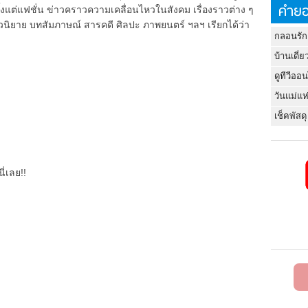
คำยอ
ตั้งแต่แฟชั่น ข่าวคราวความเคลื่อนไหวในสังคม เรื่องราวต่าง ๆ
 นวนิยาย บทสัมภาษณ์ สารคดี ศิลปะ ภาพยนตร์ ฯลฯ เรียกได้ว่า
กลอนรัก
บ้านเดี่ย
ดูทีวีออ
วันแม่แห
เช็คพัสดุ
ี่เลย!!