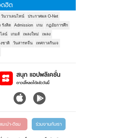
ดฮิต
 วันวาเลนไทน์
ประกาศผล O-Net
ว รังสิต
Admission
เกม
กฏอัยการศึก
นไลน์
เกมส์
เพลงใหม่
เพลง
่งชาติ
วันสารทจีน
เทศกาลกินเจ
สนุก แอปพลิเคชั่น
ดาวน์โหลดได้แล้ววันนี้
แนะนำ-ติชม
ร่วมงานกับเรา