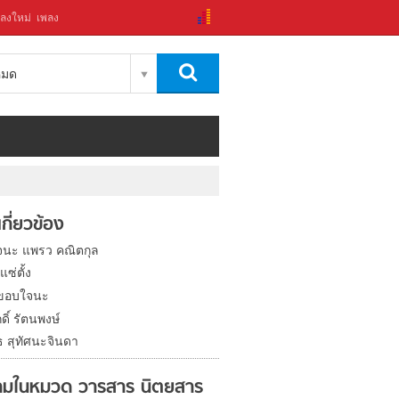
ลงใหม่
เพลง
งหมด
่เกี่ยวข้อง
นะ แพรว คณิตกุล
แซ่ตั้ง
 ขอบใจนะ
ดิ์ รัตนพงษ์
ธ สุทัศนะจินดา
มในหมวด วารสาร นิตยสาร