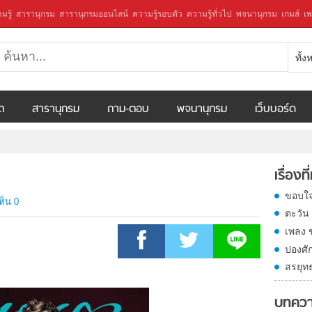
มรู้
สารานุกรม
สารานุกรมออนไลน์
ความรู้รอบตัว
ความรู้ทั่วไป
พจนานุกรม
เกมส์
เพ
ทั้
ีต
สารานุกรม
ถาม-ตอบ
พจนานุกรม
เว็บบอร์ด
เรื่องที
ขอบใจ
ห็น 0
ตะวัน 
เพลง
ปองศัก
สรยุท
บทควา