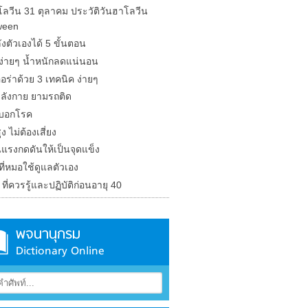
โลวีน 31 ตุลาคม ประวัติวันฮาโลวีน
ween
ังตัวเองได้ 5 ขั้นตอน
ีง่ายๆ น้ำหนักลดแน่นอน
อร่าด้วย 3 เทคนิค ง่ายๆ
ลังกาย ยามรถติด
น บอกโรค
ง ไม่ต้องเสี่ยง
นแรงกดดันให้เป็นจุดแข็ง
ีที่หมอใช้ดูแลตัวเอง
 ที่ควรรู้และปฏิบัติก่อนอายุ 40
พจนานุกรม
Dictionary Online