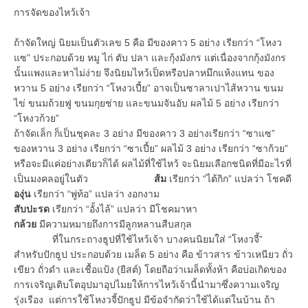
การจัดของไหว้เจ้า
ถ้าจัดใหญ่ นิยมเป็นตัวเลข 5 คือ มีของคาว 5 อย่าง เรียกว่า “โหงว
แซ” ประกอบด้วย หมู ไก่ ตับ ปลา และกุ้งมังกร แต่เนื่องจากกุ้งมังกร
นั้นแพงและหาไม่ง่าย จึงนิยมไหว้เป็ดหรือปลาหมึกแห้งแทน ของ
หวาน 5 อย่าง เรียกว่า “โหงวเปี้ย” อาจเป็นซาลาเปาไส้หวาน ขนม
ไข่ ขนมถ้วยฟู ขนมกุยช่าย และขนมจันอับ ผลไม้ 5 อย่าง เรียกว่า
“โหงวก้วย”
ถ้าจัดเล็ก ก็เป็นชุดละ 3 อย่าง มีของคาว 3 อย่างเรียกว่า “ซาแซ”
ของหวาน 3 อย่าง เรียกว่า “ซาเปี้ย” ผลไม้ 3 อย่าง เรียกว่า “ซาก้วย”
หรือจะมีแค่อย่างเดียวก็ได้ ผลไม้ที่ใช้ไหว้ จะนิยมเลือกชนิดที่มีอะไรที่
เป็นมงคลอยู่ในตัว
ส้ม
เรียกว่า “ไต้กิก” แปลว่า โชคดี
องุ่น
เรียกว่า “พู่ท้อ” แปลว่า งอกงาม
สับปะรด
เรียกว่า “อั้งไล้” แปลว่า มีโชคมาหา
กล้วย
มีความหมายถึงการมีลูกหลานสืบสกุล
ที่ในกระถางธูปที่ใช้ไหว้เจ้า บางคนนิยมใส่ “โหงวจี้”
สำหรับปักธูป ประกอบด้วย เมล็ด 5 อย่าง คือ ข้าวสาร ข้าวเหนียว ถั่ว
เขียว ถั่วดำ และเชื้อแป้ง (ยีสต์) โดยถือว่าเมล็ดทั้งห้า คือบ่อเกิดของ
การเจริญเติบโตอุปมาอุปไมยให้การไหว้เจ้านี้นำมาซึ่งความเจริญ
รุ่งเรือง แต่การใช้โหงวจี้ปักธูป มีข้อจำกัดว่าใช้ได้แต่ในบ้าน ถ้า