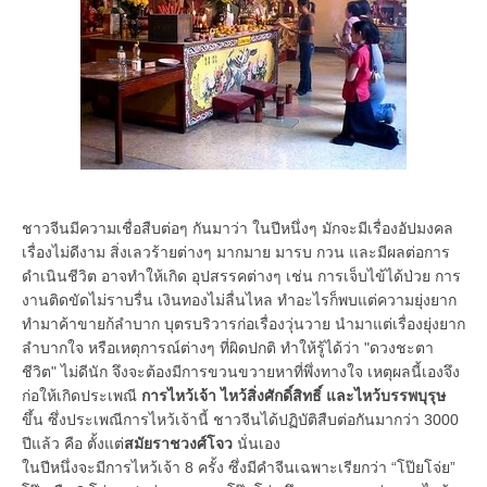
ชาวจีนมีความเชื่อสืบต่อๆ กันมาว่า ในปีหนึ่งๆ มักจะมีเรื่องอัปมงคล
เรื่องไม่ดีงาม สิ่งเลวร้ายต่างๆ มากมาย มารบ กวน และมีผลต่อการ
ดำเนินชีวิต อาจทำให้เกิด อุปสรรคต่างๆ เช่น การเจ็บไข้ได้ป่วย การ
งานติดขัดไม่ราบรื่น เงินทองไม่ลื่นไหล ทำอะไรก็พบแต่ความยุ่งยาก
ทำมาค้าขายก้ลำบาก บุตรบริวารก่อเรื่องวุ่นวาย นำมาแต่เรื่องยุ่งยาก
ลำบากใจ หรือเหตุการณ์ต่างๆ ที่ผิดปกติ ทำให้รู้ได้ว่า "ดวงชะตา
ชีวิต" ไม่ดีนัก จึงจะต้องมีการขวนขวายหาที่พึ่งทางใจ เหตุผลนี้เองจึง
ก่อให้เกิดประเพณี
การไหว้เจ้า ไหว้สิ่งศักดิ์สิทธิ์ และไหว้บรรพบุรุษ
ขึ้น ซึ่งประเพณีการไหว้เจ้านี้ ชาวจีนได้ปฏิบัติสืบต่อกันมากว่า 3000
ปีแล้ว คือ ตั้งแต่
สมัยราชวงศ์โจว
นั่นเอง
ในปีหนึ่งจะมีการไหว้เจ้า 8 ครั้ง ซึ่งมีคำจีนเฉพาะเรียกว่า “โป๊ยโจ่ย”