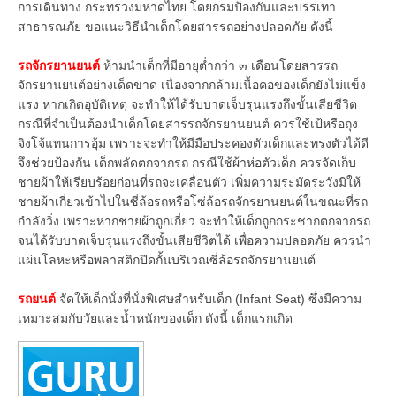
การเดินทาง กระทรวงมหาดไทย โดยกรมป้องกันและบรรเทา
สาธารณภัย ขอแนะวิธีนำเด็กโดยสารรถอย่างปลอดภัย ดังนี้
รถจักรยานยนต์
ห้ามนำเด็กที่มีอายุต่ำกว่า ๓ เดือนโดยสารรถ
จักรยานยนต์อย่างเด็ดขาด เนื่องจากกล้ามเนื้อคอของเด็กยังไม่แข็ง
แรง หากเกิดอุบัติเหตุ จะทำให้ได้รับบาดเจ็บรุนแรงถึงขั้นเสียชีวิต
กรณีที่จำเป็นต้องนำเด็กโดยสารรถจักรยานยนต์ ควรใช้เป้หรือถุง
จิงโจ้แทนการอุ้ม เพราะจะทำให้มีมือประคองตัวเด็กและทรงตัวได้ดี
จึงช่วยป้องกัน เด็กพลัดตกจากรถ กรณีใช้ผ้าห่อตัวเด็ก ควรจัดเก็บ
ชายผ้าให้เรียบร้อยก่อนที่รถจะเคลื่อนตัว เพิ่มความระมัดระวังมิให้
ชายผ้าเกี่ยวเข้าไปในซี่ล้อรถหรือโซ่ล้อรถจักรยานยนต์ในขณะที่รถ
กำลังวิ่ง เพราะหากชายผ้าถูกเกี่ยว จะทำให้เด็กถูกกระชากตกจากรถ
จนได้รับบาดเจ็บรุนแรงถึงขั้นเสียชีวิตได้ เพื่อความปลอดภัย ควรนำ
แผ่นโลหะหรือพลาสติกปิดกั้นบริเวณซี่ล้อรถจักรยานยนต์
รถยนต์
จัดให้เด็กนั่งที่นั่งพิเศษสำหรับเด็ก (Infant Seat) ซึ่งมีความ
เหมาะสมกับวัยและน้ำหนักของเด็ก ดังนี้ เด็กแรกเกิด