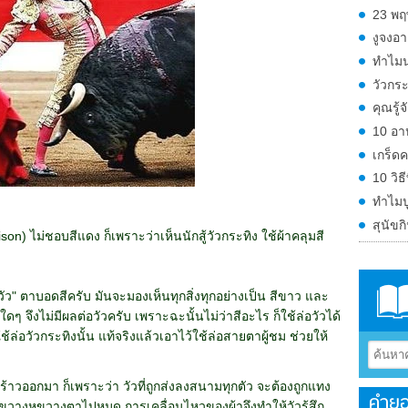
23 พฤ
งูจงอา
ทำไมน
วัวกระ
คุณรู้
10 อา
เกร็ดค
10 วิธ
ทําไมป
สุนัข
son) ไม่ชอบสีแดง ก็เพราะว่าเห็นนักสู้วัวกระทิง ใช้ผ้าคลุมสี
ว "วัว" ตาบอดสีครับ มันจะมองเห็นทุกสิ่งทุกอย่างเป็น สีขาว และ
ๆ จึงไม่มีผลต่อวัวครับ เพราะฉะนั้นไม่ว่าสีอะไร ก็ใช้ล่อวัวได้
ี่ใช้ล่อวัวกระทิงนั้น แท้จริงแล้วเอาไว้ใช้ล่อสายตาผู้ชม ช่วยให้
้าวออกมา ก็เพราะว่า วัวที่ถูกส่งลงสนามทุกตัว จะต้องถูกแทง
คำยอ
รขวางหูขวางตาไปหมด การเคลื่อนไหวของผ้าจึงทำให้วัวรู้สึก