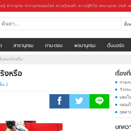
มรู้
สารานุกรม
สารานุกรมออนไลน์
ความรู้รอบตัว
ความรู้ทั่วไป
พจนานุกรม
เกมส์
เพ
ทั้
ีต
สารานุกรม
ถาม-ตอบ
พจนานุกรม
เว็บบอร์ด
ีแดงจริงหรือ
ริงหรือ
เรื่องที
กางเก
ห็น 2
วัวกระ
แตงโม
กล่อง
กุหลา
บทควา