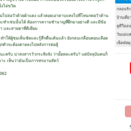
่งไล่ขวิด
กลอนรัก
นามไปล่อวัวด้วยผ้าแดง แล้วคอยเอาดาบแทงไปที่โหนกคอวัวด้าน
บ้านเดี่ย
ที่จะทำเช่นนั้นได้ ต้องการความชำนาญที่ฝึกมาอย่างดี และมีข้อ
ดูทีวีออ
า และสายตาที่ดีเยี่ยม
วันแม่แห
ำให้ผู้ชมเห็นชัดและรู้สึกตื่นเต้นแล้ว ยังกลบเกลื่อนตอนเลือด
เช็คพัสดุ
กตัวจะต้องตายลงไปหลังการต่อสู้
ยนะครับ น่าสงสารวัวกระทิงจัง ว่ามั้ยหละครับ? แต่ปัจจุบันคนก็
พราะ เห็นว่ามันเป็นการทรมานสัตว์
2062