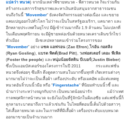
แปลว่า หนวด
) จากนั้นเหล่าพี่ชายหนวด - พี่สาวหนวด ก็จะร่วมกัน
สร้างกระแสการรักสุขภาพและหาเงินสนับสนุนจากสาธารณชน
จนถึงวันนี้ "
Movember
" ยังคงจัดกิจกรรมอย่างต่อเนื่อง และขยาย
แคมเปญออกไปทั่วโลก ไม่ว่าจะเป็นในสหรัฐอเมริกา, แคนาดา และ
อีกหลายประเทศในยุโรป มีผู้เข้าร่วมมากถึง 1.9 ล้านคน ไม่แปลกที่
ในเดือนพฤศจิกายน จะมีผู้ชายหล่อเข้มด้วยหนวดเคราเดินขวั่กไขว่
ทั่วเมือง มีเซเลปหลายคนเข้าร่วมโครงการของ
"
Movember
" อย่าง
แซค แอฟรอน
(
Zac Efron
),
ไรอัน กอสลิง
(
Ryan Gosling
),
แบรด พิตต์
(
Brad Pitt
),
วงฟอสเตอร์ เดอะ พีเพิล
(
Foster the people
) และ
หนุ่มน้อยจัสติน บีเบอร์
(
Justin Bieber
)
ซึ่งเป็นแอมบัสเดอร์ของโครงการในปี 2011 กระแสแฟชั่น
หนวดจึงค่อยๆ ซึมลึก ดึงดูดความสนในมากขึ้นทุกที เกิดเทรนต่างๆ
มากมายไม่ว่าจะเป็นเสื้อผ้า เครื่องประดับ หรือเมคอัพ แม้แท่แทคทู
หนวดอันจิ๋วบนนิ้วมือ หรือ "
Fingerstache
" ที่นิยมทำบนนิ้วชี้ และ
นำมาว่างระหว่างจมูกกับปาก เป็นหนวดน้อยน่ารัก แม้ว่าเทศ
กาลพฤศจิกาหน้าหนวด จะยังไม่เป็นที่รู้จักนักในฝั่งเอซีย แต่แฟชั่นนี้ก็
ลุกลามระบาดมาถึงเราแล้วเช่นกัน ในไทยที่ตอนนี้เต็มไปด้วยสาวๆ
ใส่เสื้อลายหนวด และในเกาหลีที่มีเสื้อผ้า เครื่องประดับแบบหนวด
ออกมาขายเป็นจำนวนมาก