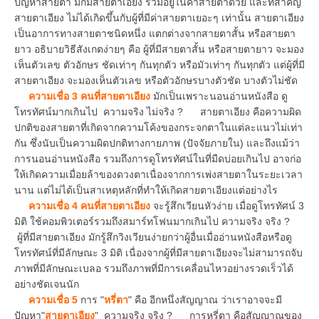
ปัญหาสายตา มักมีสายตาเอียง ร่วมอยู่ในค่าสายตาด้วย และที่สำคัญ
สายตาเอียง ไม่ได้เกิดขึ้นกับผู้ที่มีค่าสายตาเยอะๆ เท่านั้น สายตาเอียง
เป็นอาการทางสายตาชนิดหนึ่ง แตกต่างจากสายตาสั้น หรือสายตา
ยาว อธิบายวิธีสังเกตง่ายๆ คือ ผู้ที่มีสายตาสั้น หรือสายตายาว จะมอง
เห็นตัวเลข ตัวอักษร ชัดเท่าๆ กันทุกตัว หรือมัวเท่าๆ กันทุกตัว แต่ผู้ที่มี
สายตาเอียง จะมองเห็นตัวเลข หรือตัวอักษรบางตัวชัด บางตัวไม่ชัด
ความเชื่อ 3
คนที่สายตาเอียง
มักเป็นเพราะนอนอ่านหนังสือ ดู
โทรทัศน์มากเกินไป ความจริง ไม่จริง ? สายตาเอียง คือความผิด
ปกติของสายตาที่เกิดจากความโค้งของกระจกตาในแต่ละแนวไม่เท่า
กัน ซึ่งนับเป็นความผิดปกติทางกายภาพ (ปัจจัยภายใน) และถึงแม้ว่า
การนอนอ่านหนังสือ รวมถึงการดูโทรทัศน์ในที่มืดบ่อยเกินไป อาจก่อ
ให้เกิดความเมื่อยล้าของดวงตาเนื่องจากการเพ่งสายตาในระยะเวลา
นาน แต่ไม่ได้เป็นสาเหตุหลักที่ทำให้เกิดสายตาเอียงแต่อย่างไร
ความเชื่อ 4 คนที่สายตาเอียง
จะรู้สึกเวียนหัวง่าย เมื่อดูโทรทัศน์ 3
มิติ ใช้คอมพิวเตอร์รวมถึงสมาร์ทโฟนมากเกินไป ความจริง จริง ?
ผู้ที่มีสายตาเอียง มักรู้สึกวิงเวียนง่ายกว่าผู้อื่นเมื่ออ่านหนังสือหรือดู
โทรทัศน์ที่มีลักษณะ 3 มิติ เนื่องจากผู้ที่มีสายตาเอียงจะไม่สามารถจับ
ภาพที่มีลักษณะเบลอ รวมถึงภาพที่มีการเคลื่อนไหวอย่างรวดเร็วได้
อย่างชัดเจนนัก
ความเชื่อ 5
การ "
หรี่ตา
" คือ อีกหนึ่งสัญญาณ ว่าเราอาจจะมี
ปัญหา"
สายตาเอียง
" ความจริง จริง ? การหรี่ตา คือสัญญาณของ