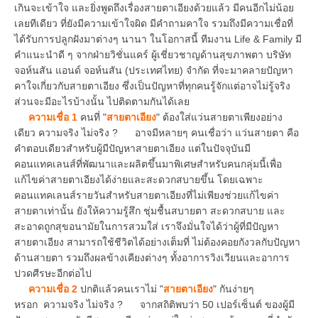
เกินจะเข้าใจ และยิ่งพูดถึงเรื่องสายตาเอียงด้วยแล้ว มีคนอีกไม่น้อย
เลยทีเดียว ที่ยังมีความเข้าใจผิด มีคำถามคาใจ รวมถึงมีความเชื่อที่
ได้รับการปลูกฝังมาต่างๆ นานา ในโอกาสนี้ ทีมงาน Life & Family มี
คำแนะนำดี ๆ จากฝ่ายวิชั่นแคร์ ผู้เชี่ยวชาญด้านสุขภาพตา บริษัท
จอห์นสัน แอนด์ จอห์นสัน (ประเทศไทย) จำกัด ที่จะมาคลายปัญหา
คาใจเกี่ยวกับสายตาเอียง ซึ่งเป็นปัญหาที่ทุกคนรู้จักแต่อาจไม่รู้จริง
ส่วนจะมีอะไรบ้างนั้น ไปติดตามกันได้เลย
ความเชื่อ 1
คนที่ "
สายตาเอียง
" ต้องใส่แว่นสายตาเพียงอย่าง
เดียว ความจริง ไม่จริง ? อาจมีหลายๆ คนเชื่อว่า แว่นสายตา คือ
คำตอบเดียวสำหรับผู้มีปัญหาสายตาเอียง แต่ในปัจจุบันมี
คอนแทคเลนส์ที่พัฒนาและผลิตขึ้นมาพิเศษสำหรับคนกลุ่มนี้เพื่อ
แก้ไขค่าสายตาเอียงได้ง่ายและสะดวกสบายขึ้น โดยเฉพาะ
คอนแทคเลนส์รายวันสำหรับสายตาเอียงที่ไม่เพียงช่วยแก้ไขค่า
สายตาเท่านั้น ยังให้ความรู้สึก ชุ่มชื้นสบายตา สะดวกสบาย และ
สะอาดถูกสุขอนามัยในการสวมใส่ เราจึงมั่นใจได้ว่าผู้ที่มีปัญหา
สายตาเอียง สามารถใช้ชีวิตได้อย่างเต็มที่ ไม่ต้องคอยกังวลกับปัญหา
ด้านสายตา รวมถึงผลข้างเคียงต่างๆ ทั้งอาการวิงเวียนและอาการ
ปวดศีรษะอีกต่อไป
ความเชื่อ 2
ปกติแล้วคนเราไม่ "
สายตาเอียง
" กันง่ายๆ
หรอก ความจริง ไม่จริง ? จากสถิติพบว่า 50 เปอร์เซ็นต์ ของผู้มี