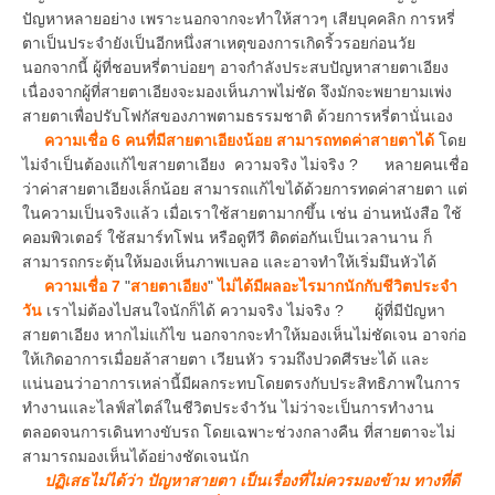
ปัญหาหลายอย่าง เพราะนอกจากจะทำให้สาวๆ เสียบุคคลิก การหรี่
ตาเป็นประจำยังเป็นอีกหนึ่งสาเหตุของการเกิดริ้วรอยก่อนวัย
นอกจากนี้ ผู้ที่ชอบหรี่ตาบ่อยๆ อาจกำลังประสบปัญหาสายตาเอียง
เนื่องจากผู้ที่สายตาเอียงจะมองเห็นภาพไม่ชัด จึงมักจะพยายามเพ่ง
สายตาเพื่อปรับโฟกัสของภาพตามธรรมชาติ ด้วยการหรี่ตานั่นเอง
ความเชื่อ 6 คนที่มีสายตาเอียงน้อย สามารถทดค่าสายตาได้
โดย
ไม่จำเป็นต้องแก้ไขสายตาเอียง ความจริง ไม่จริง ? หลายคนเชื่อ
ว่าค่าสายตาเอียงเล็กน้อย สามารถแก้ไขได้ด้วยการทดค่าสายตา แต่
ในความเป็นจริงแล้ว เมื่อเราใช้สายตามากขึ้น เช่น อ่านหนังสือ ใช้
คอมพิวเตอร์ ใช้สมาร์ทโฟน หรือดูทีวี ติดต่อกันเป็นเวลานาน ก็
สามารถกระตุ้นให้มองเห็นภาพเบลอ และอาจทำให้เริ่มมึนหัวได้
ความเชื่อ 7
"
สายตาเอียง
"
ไม่ได้มีผลอะไรมากนักกับชีวิตประจำ
วัน
เราไม่ต้องไปสนใจนักก็ได้ ความจริง ไม่จริง ? ผู้ที่มีปัญหา
สายตาเอียง หากไม่แก้ไข นอกจากจะทำให้มองเห็นไม่ชัดเจน อาจก่อ
ให้เกิดอาการเมื่อยล้าสายตา เวียนหัว รวมถึงปวดศีรษะได้ และ
แน่นอนว่าอาการเหล่านี้มีผลกระทบโดยตรงกับประสิทธิภาพในการ
ทำงานและไลฟ์สไตล์ในชีวิตประจำวัน ไม่ว่าจะเป็นการทำงาน
ตลอดจนการเดินทางขับรถ โดยเฉพาะช่วงกลางคืน ที่สายตาจะไม่
สามารถมองเห็นได้อย่างชัดเจนนัก
ปฏิเสธไม่ได้ว่า ปัญหาสายตา เป็นเรื่องที่ไม่ควรมองข้าม
ทางที่ดี