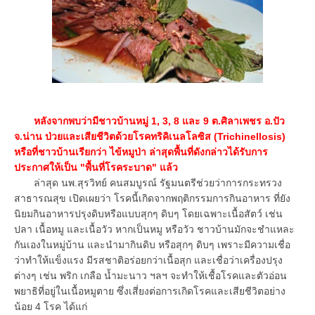
หลังจากพบว่ามีชาวบ้านหมู่ 1, 3, 8 และ 9 ต.ศิลาเพชร อ.ปัว
จ.น่าน ป่วยและเสียชีวิตด้วยโรคทริคิเนลโลซิส (Trichinellosis)
หรือที่ชาวบ้านเรียกว่า ไข้หมูป่า ล่าสุดพื้นที่ดังกล่าวได้รับการ
ประกาศให้เป็น "พื้นที่โรคระบาด" แล้ว
ล่าสุด นพ.สุรวิทย์ คนสมบูรณ์ รัฐมนตรีช่วยว่าการกระทรวง
สาธารณสุข เปิดเผยว่า โรคนี้เกิดจากพฤติกรรมการกินอาหาร ที่ยัง
นิยมกินอาหารปรุงดิบหรือแบบสุกๆ ดิบๆ โดยเฉพาะเนื้อสัตว์ เช่น
ปลา เนื้อหมู และเนื้อวัว หากเป็นหมู หรือวัว ชาวบ้านมักจะชำแหละ
กันเองในหมู่บ้าน และนำมากินดิบ หรือสุกๆ ดิบๆ เพราะมีความเชื่อ
ว่าทำให้แข็งแรง มีรสชาติอร่อยกว่าเนื้อสุก และเชื่อว่าเครื่องปรุง
ต่างๆ เช่น พริก เกลือ น้ำมะนาว ฯลฯ จะทำให้เชื้อโรคและตัวอ่อน
พยาธิที่อยู่ในเนื้อหมูตาย ซึ่งเสี่ยงต่อการเกิดโรคและเสียชีวิตอย่าง
น้อย 4 โรค ได้แก่