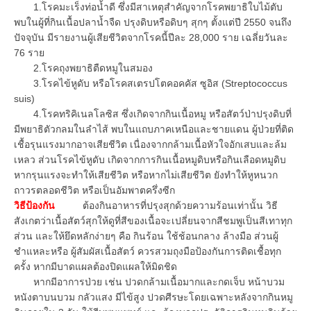
1.โรคมะเร็งท่อน้ำดี ซึ่งมีสาเหตุสำคัญจากโรคพยาธิใบไม้ตับ
พบในผู้ที่กินเนื้อปลาน้ำจืด ปรุงดิบหรือดิบๆ สุกๆ ตั้งแต่ปี 2550 จนถึง
ปัจจุบัน มีรายงานผู้เสียชีวิตจากโรคนี้ปีละ 28,000 ราย เฉลี่ยวันละ
76 ราย
2.โรคถุงพยาธิตืดหมูในสมอง
3.โรคไข้หูดับ หรือโรคสเตรปโตคอคคัส ซูอิส (Streptococcus
suis)
4.โรคทริคิเนลโลซิส ซึ่งเกิดจากกินเนื้อหมู หรือสัตว์ป่าปรุงดิบที่
มีพยาธิตัวกลมในลำไส้ พบในแถบภาคเหนือและชายแดน ผู้ป่วยที่ติด
เชื้อรุนแรงมากอาจเสียชีวิต เนื่องจากกล้ามเนื้อหัวใจอักเสบและล้ม
เหลว ส่วนโรคไข้หูดับ เกิดจากการกินเนื้อหมูดิบหรือกินเลือดหมูดิบ
หากรุนแรงจะทำให้เสียชีวิต หรือหากไม่เสียชีวิต ยังทำให้หูหนวก
ถาวรตลอดชีวิต หรือเป็นอัมพาตครึ่งซีก
วิธีป้องกัน
ต้องกินอาหารที่ปรุงสุกด้วยความร้อนเท่านั้น วิธี
สังเกตว่าเนื้อสัตว์สุกให้ดูที่สีของเนื้อจะเปลี่ยนจากสีชมพูเป็นสีเทาทุก
ส่วน และให้ยึดหลักง่ายๆ คือ กินร้อน ใช้ช้อนกลาง ล้างมือ ส่วนผู้
ชำแหละหรือ ผู้สัมผัสเนื้อสัตว์ ควรสวมถุงมือป้องกันการติดเชื้อทุก
ครั้ง หากมีบาดแผลต้องปิดแผลให้มิดชิด
หากมีอาการป่วย เช่น ปวดกล้ามเนื้อมากและกดเจ็บ หน้าบวม
หนังตาบนบวม กลัวแสง มีไข้สูง ปวดศีรษะโดยเฉพาะหลังจากกินหมู