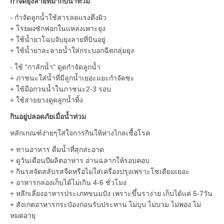
กำจัดยุงลายที่มากับน้ำท่วม
- กำจัดลูกน้ำใช้สารลดแรงตึงผิว
+ โรยผงซักฟอกในแหล่งเพาะยุง
+ ใช้น้ำยาโฉบจับยุงลายที่บินอยู่
+ ใช้น้ำยาละลายน้ำใส่กระบอกฉีดกลุ่มยุง
- ใช้ "กาลักน้ำ" ดูดกำจัดลูกน้ำ
+ ภาชนะใส่น้ำที่มีลูกน้ำเยอะแยะกำจัดซะ
+ ใช้มือกวนน้ำในภาชนะ2-3 รอบ
+ ใช้สายยางดูดลูกน้ำทิ้ง
กินอยู่ปลอดภัยเมื่อน้ำท่วม
หลักเกณฑ์ง่ายๆใส่ใจการกินให้ห่างไกลเชื้อโรค
+ ทานอาหาร ดื่มน้ำที่สุกสะอาด
+ ดูวันเดือนปีผลิตอาหาร อ่านฉลากให้รอบคอบ
+ กินรสจัดสลับรสจืดหรือไม่ใส่เครื่องปรุงเพราะโซเดียมเยอะ
+ อาหารกล่องเก็บได้ไม่เกิน 4-6 ชั่วโมง
+ หลีกเลี่ยงอาหารประเภทขนมปัง เพราะขึ้นราง่าย เก็บได้แค่ 5-7วัน
+ สังเกตอาหารกระป๋องก่อนรับประทาน ไม่บุบ ไม่บวม ไม่พอง ไม่
หมดอายุ