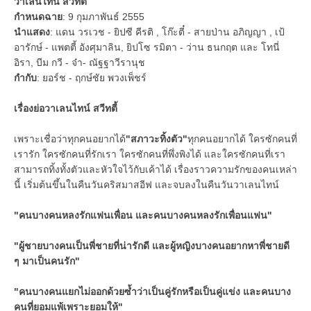
วาเลนไทน์ สวีทตี้
กำหนดฉาย
: 9
กุมภาพันธ์
2555
นำแสดง
:
แดน วรเวช
-
ยิปซี คีรติ
,
โก๊ะตี๋
-
สายป่าน อภิญญา
,
เป้
อารักษ์
-
แพตตี้ อังศุมาลิน
,
ยิปโซ รมิตา
-
ว่าน ธนกฤต และ โทนี่
อิรา
,
บีม กวี
-
จ๋า
-
ณัฐฐาวีรานุช
กำกับ
:
ยอร์ช
-
ฤกษ์ชัย พวงเพ็ชร์
เรื่องย่อวาเลนไทน์ สวีทตี้
เพราะเชื่อว่าทุกคนอยากได้
"
สภาวะทิ้งตัว
"
ทุกคนอยากได้ ใครซักคนที่
เรารัก ใครซักคนที่รักเรา ใครซักคนที่พึ่งพิงได้ และใครซักคนที่เรา
สามารถทิ้งทั้งตัวและหัวใจไว้กับเค้าได้ เรื่องราวความรักของคนเหล่า
นี้ เริ่มต้นขึ้นในคืนวันคริสมาสอีฟ และจบลงในคืนวันวาเลนไทน์
"
คนบางคนหลงรักแฟนเพื่อน และคนบางคนหลงรักเพื่อนแฟน
"
"
ผู้ชายบางคนเป็นพี่ชายที่น่ารักดี และผู้หญิงบางคนอยากหาพี่ชายดี
ๆ มาเป็นคนรัก
"
"
คนบางคนแยกไม่ออกด้วยซ้ำว่าเป็นคู่รักหรือเป็นคู่แข่ง และคนบาง
คนที่ยอมแพ้เพราะยอมให้
"