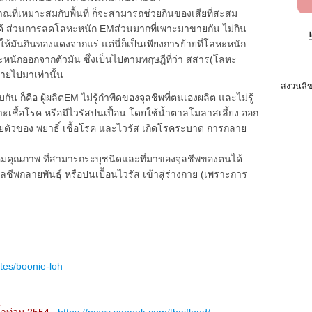
ที่เหมาะสมกับพื้นที่ ก็จะสามารถช่วยกินของเสียที่สะสม
Oได้ ส่วนการลดโลหะหนัก EMส่วนมากที่เพาะมาขายกัน ไม่กิน
ห้มันกินทองแดงจากแร่ แต่นี่ก็เป็นเพียงการย้ายที่โลหะหนัก
ะหนักออกจากตัวมัน ซึ่งเป็นไปตามทฤษฎีที่ว่า สสาร(โลหะ
้ายไปมาเท่านั้น
สงวนลิข
ัน ก็คือ ผู้ผลิตEM ไม่รู้กำพืดของจุลชีพที่ตนเองผลิต และไม่รู้
าะเชื้อโรค หรือมีไวรัสปนเปื้อน โดยใช้น้ำตาลโมลาสเลี้ยง ออก
ยตัวของ พยาธิ์ เชื้อโรค และไวรัส เกิดโรคระบาด การกลาย
รควบคุมคุณภาพ ที่สามารถระบุชนิดและที่มาของจุลชีพของตนได้
ลชีพกลายพันธุ์ หรือปนเปื้อนไวรัส เข้าสู่ร่างกาย (เพราะการ
tes/boonie-loh