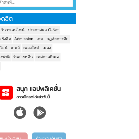
ดฮิต
 วันวาเลนไทน์
ประกาศผล O-Net
ว รังสิต
Admission
เกม
กฏอัยการศึก
นไลน์
เกมส์
เพลงใหม่
เพลง
่งชาติ
วันสารทจีน
เทศกาลกินเจ
สนุก แอปพลิเคชั่น
ดาวน์โหลดได้แล้ววันนี้