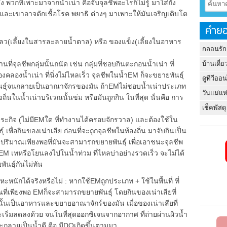
ง พวกที่เพาะมาจากน้ำเน่า คือจับจุลชีพอะไรก็ไม่รู้ มาใส่ถัง
ล และเขาอาจตักเชื้อโรค พยาธิ ต่างๆ มาเพาะให้มันเจริญเติบโต
คำยอ
ว(เลี้ยงในสารละลายน้ำตาล) หรือ ของแข็ง(เลี้ยงในอาหาร
กลอนรัก
บ้านเดี่ย
ที่จุลชีพกลุ่มนั้นถนัด เช่น กลุ่มที่ชอบกินตะกอนน้ำเน่า ที่
องคลองน้ำเน่า ที่นิ่งไม่ไหลเร็ว จุลชีพในน้ำEM ก็จะขยายพันธุ์
ดูทีวีออ
นธุ์จนกลายเป็นอาณาจักรของมัน ถ้าEMไม่ชอบน้ำเน่าประเภท
วันแม่แห
งถิ่นในน้ำเน่าบริเวณนั้นข่ม หรือมันถูกกิน ในที่สุด นั่นคือ การ
เช็คพัสดุ
ระกิจ (ไม่มีEMใด ที่ทำงานได้ครอบจักรวาล) และต้องใช้ใน
ุ์ เพื่อกินของเน่าเสีย ก่อนที่จะถูกจุลชีพในท้องถิ่น มาจับกินเป็น
ีปริมาณเพียงพอที่มันจะสามารถขยายพันธุ์ เพื่อเอาชนะจุลชีพ
รใช้EM เทหรือโยนลงไปในน้ำท่วม ที่ไหลบ่าอย่างรวดเร็ว จะไม่ได้
นธุ์กันไม่ทัน
หะหนักได้จริงหรือไม่ : หากใช้EMถูกประเภท + ใช้ในพื้นที่ ที่
ี่เพียงพอ EMก็จะสามารถขยายพันธุ์ โดยกินของเน่าเสียที่
นั้นเป็นอาหารและขยายอาณาจักร์ของมัน เมื่อของเน่าเสียที่
ิ่มลดลงด้วย จนในที่สุดออกซิเจนจากอากาศ ที่ถ่ายผ่านผิวน้ำ
จะกลายเป็นน้ำดี คือ มีDOเกิดขึ้นตามมา