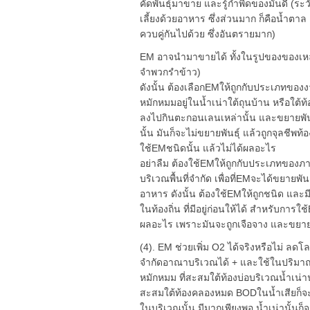
คัดพันธุ์มาขาย และรู้กำพืดของมันดี (ระวั
เลี้ยงด้วยอาหาร ซึ่งส่วนมาก ก็คือน้ำตา
ควบคู่กันไปด้วย ซึ่งอันตรายมาก)
EM อาจนำมาขายได้ ทั้งในรูปของของเหล
จำพวกรำข้าว)
ดังนั้น ต้องเลือกEMให้ถูกกับประเภทของงาน
หมักหมมอยู่ในน้ำเน่าใต้ถุนบ้าน หรือใต้ท้
ลงไปกินตะกอนเลนเหล่านั้น และขยายพั
นั้น มันก็จะไม่ขยายพันธุ์ แล้วถูกจุลชีพท้อ
ใช้EMชนิดนั้น แล้วไม่ได้ผลอะไร
อย่าลืม ต้องใช้EMให้ถูกกับประเภทของภา
บริเวณพื้นที่จำกัด เพื่อที่EMจะได้ขยายพันธ
อาหาร ดังนั้น ต้องใช้EMให้ถูกชนิด และม
ในท้องถิ่น ที่มีอยู่ก่อนให้ได้ สำหรับกา
ผลอะไร เพราะมันจะถูกเจือจาง และขยายพั
(4). EM ช่วยเพิ่ม O2 ได้จริงหรือไม่ ลดโล
จำกัดอาณาบริเวณได้ + และใช้ในปริมาณท
หมักหมม ที่สะสมใต้ท้องบ่อบริเวณน้ำเน่า
สะสมใต้ท้องคลองหมด BODในน้ำเสียก็จะเร
ในบริเวณนั้น มีมากเพียงพอ น้ำเน่านั้นก็