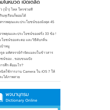
มในหมวด เบ็ดเตล็ด
รั่ว (น้ำ) ไหล ใครช่วยที
ินทุเรียนก็ผอมได้
ด สรรพคุณและประโยชน์ของมังคุด 45
 สรรพคุณและประโยชน์ของฝรั่ง 33 ข้อ !
ะโยชน์ของสะตอ และวิธีดับกลิ่น
บ้าหมู
รูด มหัศจรรย์กำจัดแมลงในข้าวสาร
ชน์ของ...ขอบขนมปัง
การศึก คืออะไร?
คนิคใช้การงาน Camera ใน iOS 7 ให้
ละได้ภาพสวย
พจนานุกรม
Dictionary Online