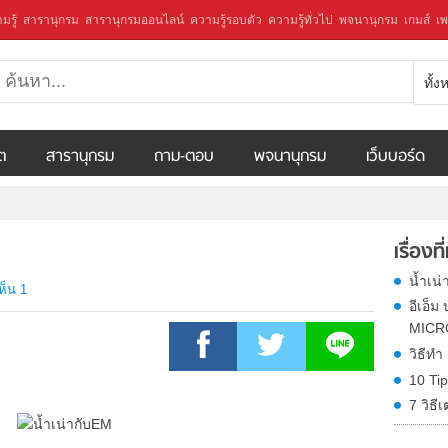
มรู้
สารานุกรม
สารานุกรมออนไลน์
ความรู้รอบตัว
ความรู้ทั่วไป
พจนานุกรม
เกมส์
เพ
ทั้
ีต
สารานุกรม
ถาม-ตอบ
พจนานุกรม
เว็บบอร์ด
เรื่องที
น้ำเน
ห็น 1
อีเอ็
MICR
วิธีทำ
10 Tip
7 วิธ