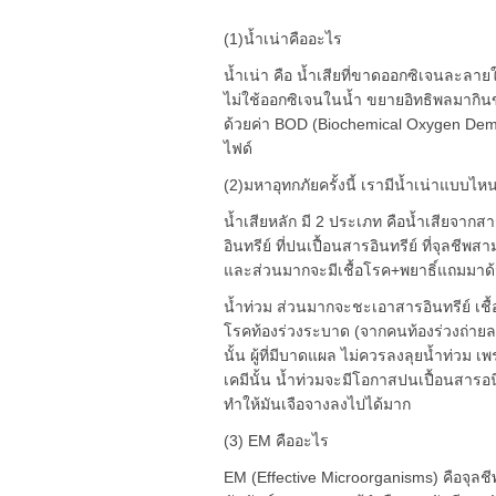
(1)น้ำเน่าคืออะไร
น้ำเน่า คือ น้ำเสียที่ขาดออกซิเจนละลา
ไม่ใช้ออกซิเจนในน้ำ ขยายอิทธิพลมากิน
ด้วยค่า BOD (Biochemical Oxygen Deman
ไฟด์
(2)มหาอุทกภัยครั้งนี้ เรามีน้ำเน่าแบบไห
น้ำเสียหลัก มี 2 ประเภท คือน้ำเสียจาก
อินทรีย์ ที่ปนเปื้อนสารอินทรีย์ ที่จุลชี
และส่วนมากจะมีเชื้อโรค+พยาธิ์แถมมาด
น้ำท่วม ส่วนมากจะชะเอาสารอินทรีย์ เชื้อ
โรคท้องร่วงระบาด (จากคนท้องร่วงถ่ายลงน
นั้น ผู้ที่มีบาดแผล ไม่ควรลงลุยน้ำท่วม
เคมีนั้น น้ำท่วมจะมีโอกาสปนเปื้อนสาร
ทำให้มันเจือจางลงไปได้มาก
(3) EM คืออะไร
EM (Effective Microorganisms) คือจุลชี