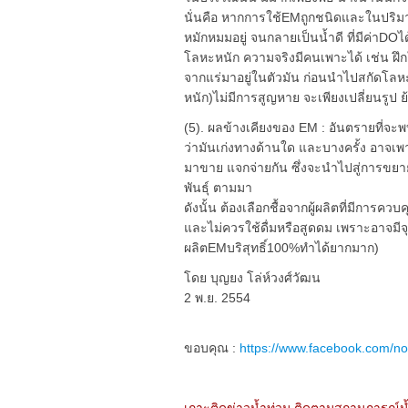
นั่นคือ หากการใช้EMถูกชนิดและในปริมาณ
หมักหมมอยู่ จนกลายเป็นน้ำดี ที่มีค่าD
โลหะหนัก ความจริงมีคนเพาะได้ เช่น ฝึกใ
จากแร่มาอยู่ในตัวมัน ก่อนนำไปสกัดโลห
หนัก)ไม่มีการสูญหาย จะเพียงเปลี่ยนรูป ย
(5). ผลข้างเคียงของ EM : อันตรายที่จะพบก
ว่ามันเก่งทางด้านใด และบางครั้ง อาจเพ
มาขาย แจกจ่ายกัน ซึ่งจะนำไปสู่การขยา
พันธุ์ ตามมา
ดังนั้น ต้องเลือกชื้อจากผู้ผลิตที่มีกา
และไม่ควรใช้ดื่มหรือสูดดม เพราะอาจมีจุ
ผลิตEMบริสุทธิ์100%ทำได้ยากมาก)
โดย บุญยง โล่ห์วงศ์วัฒน
2 พ.ย. 2554
ขอบคุณ :
https://www.facebook.com/no