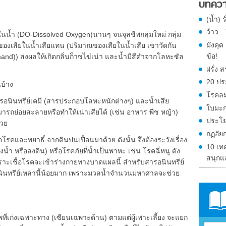
บทควา
(น้ำ) 
ว้าว…ก
ยในน้ำ (DO-Dissolved Oxygen)นานๆ จนจุลชีพกลุ่มใหม่ กลุ่ม
มังคุ
ของเสียในน้ำเสียแทน (ปริมาณของเสียในน้ำเสีย เขาวัดกัน
ข้อ!
d)) ส่งผลให้เกิดกลิ่นก็าซไข่เน่า และน้ำมีสีดำจากโลหะซัล
ฝรั่ง
20 ปร
นบ้าง
โรคลม
สารอนินทรีย์เคมี (สารประกอบโลหะหนักต่างๆ) และน้ำเสีย
ใบมะก
พสามารถย่อยสะลายหรือทำให้เน่าเสียได้ (เช่น อาหาร พืช หญ้า)
ประโย
้วย
กฏอัย
โรคและพยาธิ์ จากดินปนเปื้อนมาด้วย ดังนั้น จึงต้องระวังเรื่อง
10 เท
้ำ หรือลงดิน) หรือโรคภัยที่น้ำเป็นพาหะ เช่น โรคฉี่หนู ดัง
สนุกแ
 เพราะเชื้อโรคจะเข้าร่างกายทางบาดแผลนี้ สำหรับสารอนินทรีย์
อนินทรีย์เหล่านี้น้อยมาก เพราะมวลน้ำจำนวนมหาศาลจะช่วย
พที่เก่งเฉพาะทาง (เซียนเฉพาะด้าน) ตามแต่ผู้เพาะเลี้ยง จะแยก