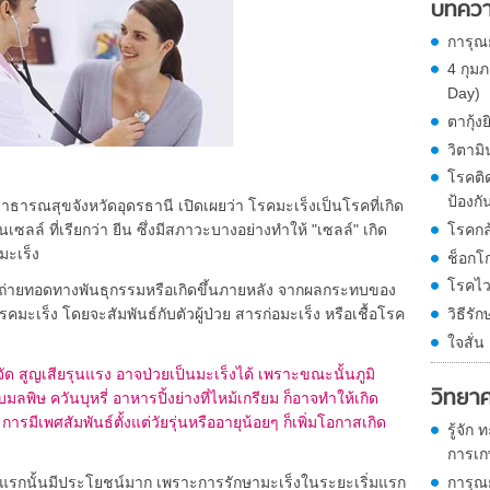
บทควา
การุณ
4 กุม
Day)
ตากุ้งย
วิตามิ
โรคติด
ป้องกัน
ณสุขจังหวัดอุดรธานี เปิดเผยว่า โรคมะเร็งเป็นโรคที่เกิด
โรคกล
์ ที่เรียกว่า ยีน ซึ่งมีสภาวะบางอย่างทำให้ "เซลล์" เกิด
มะเร็ง
ช็อกโ
โรคไว
่ายทอดทางพันธุกรรมหรือเกิดขึ้นภายหลัง จากผลกระทบของ
วิธีรั
มะเร็ง โดยจะสัมพันธ์กับตัวผู้ป่วย สารก่อมะเร็ง หรือเชื้อโรค
ใจสั่
ัด สูญเสียรุนแรง อาจป่วยเป็นมะเร็งได้ เพราะขณะนั้นภูมิ
วิทยา
ิษ ควันบุหรี่ อาหารปิ้งย่างที่ไหม้เกรียม ก็อาจทำให้เกิด
ารมีเพศสัมพันธ์ตั้งแต่วัยรุ่นหรืออายุน้อยๆ ก็เพิ่มโอกาสเกิด
รู้จัก
การเกษ
การุณ
กนั้นมีประโยชน์มาก เพราะการรักษามะเร็งในระยะเริ่มแรก