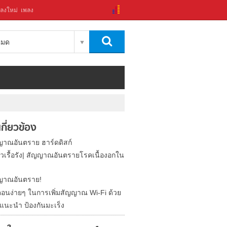
ลงใหม่
เพลง
งหมด
่เกี่ยวข้อง
ญาณอันตราย ฮาร์ดดิสก์
ัวเรื้อรัง| สัญญาณอันตรายโรคเนื้องอกใน
ญาณอันตราย!
นตอนง่ายๆ ในการเพิ่มสัญญาณ Wi-Fi ด้วย
อแนะนำ ป้องกันมะเร็ง