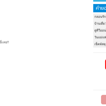
คำยอ
กลอนรัก
บ้านเดี่ย
ดูทีวีออ
วันแม่แห
ี่เลย!!
เช็คพัสดุ