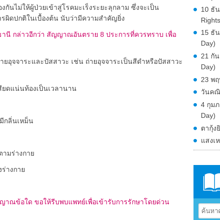
งกันไม่ให้ผู้ป่วยเข้าสู่โรคมะเร็งระยะลุกลาม ซึ่งจะเป็น
10 ธั
ผิดปกติในเบื้องต้น นับว่ามีความสำคัญยิ่ง
Right
15 ธั
นี กล่าวอีกว่า สัญญาณอันตราย 8 ประการที่ควรทราบ เพื่อ
Day)
21 กั
ุจจาระและปัสสาวะ เช่น ถ่ายอุจจาระเป็นสีดำหรือปัสสาวะ
Day)
23 พฤ
ดแน่นท้องเป็นเวลานาน
วันคณ
4 กุม
Day)
กลิ่นเหม็น
ตากุ้งย
แสงเห
ามร่างกาย
งร่างกาย
าณข้อใด ขอให้รีบพบแพทย์เพื่อเข้ารับการรักษาโดยด่วน