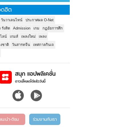
ดฮิต
 วันวาเลนไทน์
ประกาศผล O-Net
ว รังสิต
Admission
เกม
กฏอัยการศึก
นไลน์
เกมส์
เพลงใหม่
เพลง
่งชาติ
วันสารทจีน
เทศกาลกินเจ
สนุก แอปพลิเคชั่น
ดาวน์โหลดได้แล้ววันนี้
แนะนำ-ติชม
ร่วมงานกับเรา