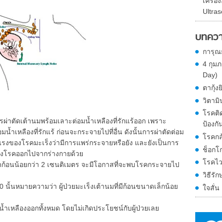
เครื่
Ultra
บทควา
การุณ
4 กุม
Day)
ตากุ้งย
วิตามิ
โรคติด
รผ่าตัดเต้านมพร้อมเลาะต่อมน้ำเหลืองที่รักแร้ออก เพราะ
ป้องกัน
้ำเหลืองที่รักแร้ ก่อนจะกระจายไปที่อื่น ดังนั้นการผ่าตัดต่อม
โรคกล
นแรงของโรคมะเร็งว่ามีการแพร่กระจายหรือยัง และยังเป็นการ
ช็อกโ
ของโรคออกไปจากร่างกายด้วย
โรคไว
ก้อนน้อยกว่า 2 เซนติเมตร จะมีโอกาสที่จะพบโรคกระจายไป
วิธีรั
 20 นั้นหมายความว่า ผู้ป่วยมะเร็งเต้านมที่มีก้อนขนาดเล็กน้อย
ใจสั่
้ำเหลืองออกทั้งหมด โดยไม่เกิดประโยชน์กับผู้ป่วยเลย