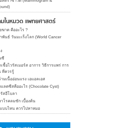
องอัลตร้าซาวด์ (Mammogram &
sound)
มในหมวด แพทยศาสตร์
ยฆาต คืออะไร ?
ภาพันธ์ วันมะเร็งโลก (World Cancer
ิง
นซี
เชื้อไวรัสเมอร์ส อาการ วิธีการแพร่ การ
 ที่ควรรู้
้ามเนื้ออ่อนแรง เอแอลเอส
กแลตซีสคืออะไร (Chocolate Cyst)
รัสอีโบลา
กษาโรคลมชัก เบื้องต้น
น แบบไหน ควรไปหาหมอ