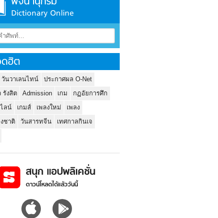
พจนานุกรม
Dictionary Online
ดฮิต
 วันวาเลนไทน์
ประกาศผล O-Net
ว รังสิต
Admission
เกม
กฏอัยการศึก
นไลน์
เกมส์
เพลงใหม่
เพลง
่งชาติ
วันสารทจีน
เทศกาลกินเจ
สนุก แอปพลิเคชั่น
ดาวน์โหลดได้แล้ววันนี้