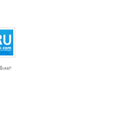
ี่เลย!!