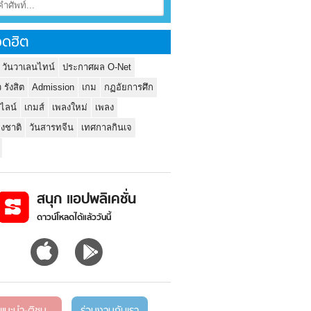
ดฮิต
 วันวาเลนไทน์
ประกาศผล O-Net
ว รังสิต
Admission
เกม
กฏอัยการศึก
นไลน์
เกมส์
เพลงใหม่
เพลง
่งชาติ
วันสารทจีน
เทศกาลกินเจ
สนุก แอปพลิเคชั่น
ดาวน์โหลดได้แล้ววันนี้