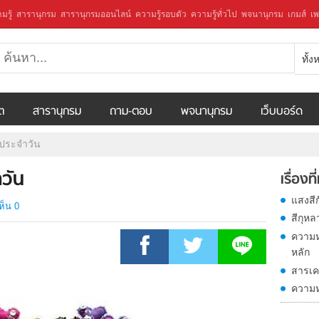
มรู้
สารานุกรม
สารานุกรมออนไลน์
ความรู้รอบตัว
ความรู้ทั่วไป
พจนานุกรม
เกมส์
เพ
ทั้
ีต
สารานุกรม
ถาม-ตอบ
พจนานุกรม
เว็บบอร์ด
ประจำวัน
วัน
เรื่องที
แสงสี
ห็น 0
สีกุห
ความ
หลัก
สารเค
ความห