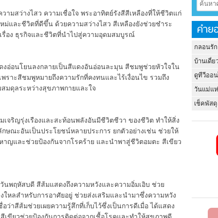
สว่างไสว ความเชื่อใจ พระอาทิตย์รังสีสีเหลืองที่ให้ชีวิตแก่
ตใหม่และชีวิตที่ดีขึ้น ด้วยความสว่างไสว สีเหลืองยังช่วยชำระ
คำยอ
ับเรื่อง ธุรกิจและชีวิตที่นำไปสู่ความอุดมสมบูรณ์
กลอนรัก
บ้านเดี่ย
นโยนลงกลายเป็นสีแดงอันอ่อนละมุน สีชมพูช่วยหัวใจใน
ดูทีวีออ
กเพราะสีชมพูหมายถึงความรักที่คงทนและไร้เงื่อนไข รวมถึง
วามสมดุลระหว่างสุขภาพกายและใจ
วันแม่แห
เช็คพัสดุ
รุ่งเรืองและสะท้อนพลังอันมีชีวิตชีวา ของชีวิต ทำให้สิ่ง
ีคุณลักษณะอันเป็นประโยชน์หลายประการ ยกตัวอย่างเช่น ช่วยให้
าญและช่วยป้องกันจากโรคร้าย และนำพาสู่ชีวิตอมตะ สีเขียว
วันพฤหัสบดี สีส้มแสดงถึงความหวังและความอิ่มเอิบ ช่วย
งใหลสำหรับการอาศัยอยู่ ช่วยส่งเสริมและนำมาซึ่งความหวัง
่อว่าสีส้มช่วยเผยความรู้สึกที่เก็บไว้ซึ่งเป็นการดีเมื่อ ได้แสดง
 สีเขียวช่วยป้องกันการติดต่อจากเชื้อโรคและทำให้สุขภาพดี