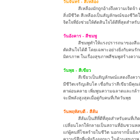
วันจันทร์ - สีเหลือง
สีเหลืองมักถูกอ้างถึงความเจิดจ้า ความ
สิ่งมีชีวิต สีเหลืองเป็นสัญลักษณ์ของชีวิ
จิตใจที่ยังช่วยให้ตัดสินใจได้ดีที่สุดสำหร
วันอังคาร - สีชมพู
สีชมพูทำให้แรงปรารถนาของสีแดงอ่อ
ตัดสินใจได้ดี โดยเฉพาะอย่างยิ่งกับคนรั
มิตรภาพ ในเรื่องสุขภาพสีชมพูสร้างค
วันพุธ - สีเขียว
สีเขียวเป็นสัญลักษณ์แสดงถึงความเจริญ
มีชีวิตเจริญเติบโต เชื่อกันว่าสีเขียวม
ตาผ่อนคลาย เพิ่มพูนความฉลาดและกล้าห
จะมีพลังสูงสุดเมื่อคู่กับคนที่เกิดวันพุธ
วันพฤหัสบดี - สีส้ม
สีส้มเป็นสีที่ดีที่สุดสำหรับคนที่เกิด
เปลี่ยนโลกให้กลายเป็นสถานที่อันชวนหล
แก่ผู้คนที่โชคร้ายในชีวิต นอกจากนั้นยังเชื
ความรู้สึกที่แท้จริงออกมา ในด้านสุขภาพ