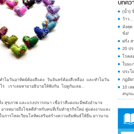
บทควา
(น้ำ) 
ว้าว…ก
มังคุ
ข้อ!
ฝรั่ง
20 ปร
โรคลม
ใบมะก
ประโย
กฏอัย
วันอาทิตย์ต้องสีแดง วันจันทร์ต้องสีเหลือง และทำไมวัน
์อะไร เราเลยหามาอธิบายให้ฟังกัน ไปดูกันเลย...
10 เท
สนุกแ
 สุขภาพ และแรงปรารถนา เชื่อว่าสีแดงจะมีพลังอำนาจ
สีแดง อาจหมายถึงโชคดีสำหรับคนที่เริ่มทำธุรกิจใหม่ คู่แต่งงานและ
ยในการไหลเวียนโลหิตเสริมสร้างความสัมพันธ์ให้ยืน ยาวนาน