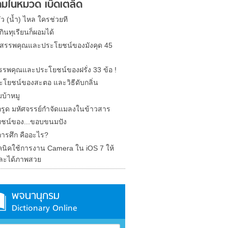
มในหมวด เบ็ดเตล็ด
รั่ว (น้ำ) ไหล ใครช่วยที
ินทุเรียนก็ผอมได้
ด สรรพคุณและประโยชน์ของมังคุด 45
 สรรพคุณและประโยชน์ของฝรั่ง 33 ข้อ !
ะโยชน์ของสะตอ และวิธีดับกลิ่น
บ้าหมู
รูด มหัศจรรย์กำจัดแมลงในข้าวสาร
ชน์ของ...ขอบขนมปัง
การศึก คืออะไร?
คนิคใช้การงาน Camera ใน iOS 7 ให้
ละได้ภาพสวย
พจนานุกรม
Dictionary Online