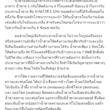
น้ำตาลจัดเป็นอาหารประเภทคาร์โบไฮเดรตที่ไม่มีเส้นใย
อาหาร น้ำตาล 1 กรัมให้พลังงาน 4 กิโลแคลอรี ข้อแนะนำในการรับ
ประทานน้ำตาล คือ จำกัดไว้ที่ 5-10% ของพลังงานที่ได้รับทั้งหมดใน
หนึ่งวัน ซึ่งตามหลักโภชนาการแนะนำ ให้กินน้ำตาลในปริมาณน้อย
เช่นเดียวกับไขมันและเกลือ สำหรับคนไทยกองโภชนาการแนะนำว่า
ไม่ควรกินน้ำตาลเกิน 6 ช้อนชาต่อวัน
คนส่วนใหญ่เมื่อรับประทานน้ำตาล ไม่ว่าจะในรูปเครื่องปรุง
หรือขนมหวานมักลืมว่าน้ำตาลให้พลังงานเช่นเดียวกับข้าวและแป้ง
จึงถือเป็นพลังงานส่วนเกินที่ร่างกายจะได้รับ น้ำตาลเพียง 1 ช้อนโต๊ะ
ให้พลังงานถึง 48 กิโลแคลอรีซึ่งเท่ากับข้าวประมาณ ? ทัพพี อีกทั้งยัง
ไม่มีวิตามิน เกลือแร่ กากใยอาหารที่ร่างกายต้องการ ดังนั้นการรับ
ประทานอาหารที่มีน้ำตาลมากเกินไป จึงทำให้เกิดปัญหาสุขภาพต่างๆ
ตามมา เช่น ฟันผุ ไขมันในเลือดสูง อ้วนง่าย
สารให้ความหวานที่ให้พลังงานชนิดอื่นนอกเหนือ จากน้ำตาล
ทรายและฟรุคโตส ได้แก่ น้ำเชื่อมจากข้าวโพด น้ำผลไม้หรือน้ำผล
ไม้เข้มข้น น้ำผึ้ง กากน้ำตาล (molasses) เด็กซ์โทรส (dextrose)
และ มอลโตส (maltose) มีผลต่อระดับน้ำตาลในเลือดเช่นเดียวกับ
น้ำตาลทราย และฟรุคโตส นอกจากนี้ยังมีน้ำตาลแอลกอฮอล์ ซึ่งมีผล
ต่อระดับน้ำตาลน้อยกว่าน้ำตาลทรายและคาร์โบไฮเดรตอื่นๆ แต่ถ้า
กินมากจะรู้สึกไม่สบายท้องหรือท้องเสีย