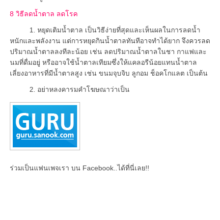
8 วิธีลดน้ำตาล ลดโรค
1. หยุดเติมน้ำตาล เป็นวิธีง่ายที่สุดและเห็นผลในการลดน้ำ
หนักและพลังงาน แต่การหยุดกินน้ำตาลทันทีอาจทำได้ยาก จึงควรลด
ปริมาณน้ำตาลลงทีละน้อย เช่น ลดปริมาณน้ำตาลในชา กาแฟและ
นมที่ดื่มอยู่ หรืออาจใช้น้ำตาลเทียมซึ่งให้แคลอรีน้อยแทนน้ำตาล
เลี่ยงอาหารที่มีน้ำตาลสูง เช่น ขนมจุบจิบ ลูกอม ช็อคโกแลต เป็นต้น
2. อย่าหลงคารมคำโฆษณาว่าเป็น
ร่วมเป็นแฟนเพจเรา บน Facebook..ได้ที่นี่เลย!!