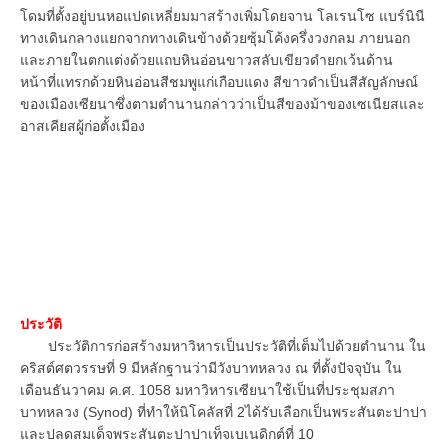
โดมที่ตั้งอยู่บนหอแปดเหลี่ยมมาสร้างเพิ่มโดยจาน โลเรนโซ แบร์นินี
ทางเดินกลางแยกจากทางเดินข้างด้วยซุ้มโค้งครึ่งวงกลม ภายนอก
และภายในตกแต่งด้วยแถบหินอ่อนขาวสลับเขียวดำยกเว้นด้าน
หน้าที่แทรกด้วยหินอ่อนสีชมพูแก่เกือบแดง สีขาวดำเป็นสีสัญลักษณ์
ของเมืองเซียนาซึ่งตามตำนานกล่าวว่าเป็นสีของม้าของเซเนียสและ
อาสเคียสผู้ก่อตั้งเมือง
ประวัติ
ประวัติการก่อสร้างมหาวิหารเป็นประวัติที่เต็มไปด้วยตำนาน ใน
คริสต์ศตวรรษที่ 9 มีหลักฐานว่ามีวังบาทหลวง ณ ที่ตั้งปัจจุบัน ใน
เดือนธันวาคม ค.ศ. 1058 มหาวิหารเซียนาใช้เป็นที่ประชุมสภา
บาทหลวง (Synod) ที่ทำให้นิโคลัสที่ 2ได้รับเลือกเป็นพระสันตะปาปา
และปลดสมเด็จพระสันตะปาปาเท็จเบเนดิกต์ที่ 10