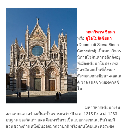
มหาวิหารเซียนา
หรือ
ดูโอโมดิเซียนา
(Duomo di Siena;Siena
Cathedral) เป็นมหาวิหาร
นิกายโรมันคาทอลิกตั้งอยู่
ที่เมืองเซียนาในประเทศ
อิตาลีและเป็นที่ตั้งของ
สังฆมณฑลเซียนา-คอลเล
ดิ วาล เดลซา-มองตาลชิ
โน
มหาวิหารเซียนาเริ่ม
ออกแบบและสร้างเป็นครั้งแรกระหว่างปี ค.ศ. 1215 ถึง ค.ศ. 1263
บนฐานของวัดเก่า แผนผังมหาวิหารเป็นแบบกางเขนละตินโดยมี
ส่วนขวางด้านหนึ่งยื่นออกมากว่าปกติ พร้อมกับโดมและหอระฆัง