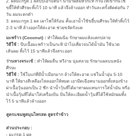
2. ผลมะกรูด 1 ผลบีบเอาแต่น้ำ นำมาผสมหัวกะทิ กวนให้เข้ากันใช้
ขยี้ให้ทั่วศีรษะทิ้งไว้ 10 นาที แล้วจึงล้างออก ทำวันละครั้งติดต่อกัน 7
วัน ผมจะดกดำ
3. ผลมะกรูด 1 ผล เผาไฟให้ร้อน คั้นเอาน้ำใช้ขยี้บนศีรษะให้ทั่วทิ้งไว้
2-3 นาที ล้างออกให้สะอาด ช่วยขจัดรังแค
มะพร้าว (Coconut) :
ทำให้ผมนิ่ม รักษาผมแห้งแตกปลาย
วิธีใช้ :
บีบเนื้อมะพร้าวเป็นกะทิ นำไปเคี่ยวจนได้น้ำมัน ใช้นวด
เส้นผม ทิ้งไว้ 15 นาทีแล้วจึงสระออก
ว่านหางจระเข้ :
ทำให้ผมลื่น หวีง่าย นุ่มสลวย รักษาแผลบนหนัง
ศีรษะ
วิธีใช้ :
ใช้ใบแก่ที่มีน้ำเมือกมาก ล้างให้สะอาด แช่ในน้ำอุ่น 5-10
นาที ให้ยางสีเหลืองไหลออกให้หมด เอามีดเฉือหนามออกทั้งสองข้าง
ผ่าเนื้อวุ้นออกเป็น 2 ซีก นำน้ำวุ้นที่ได้มาทาผมแทนการใส่น้ำมัน หรือ
นำเนื้อวุ้นที่ได้มาใส่เครื่องปั่น ปั่นให้ละเอียดน้ำวุ้นที่ได้ใช้หมักผมทิ้ง
ไว้ 5 นาทีแล้วล้างออก
สูตรแชมพูสมุนไพรสด สูตรรำข้าว
ส่วนประกอบ :
- มะกรูด 1 ผล