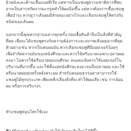
ผิวหนังและต้านเชื้อแบคทีเรีย แต่หากเป็นแชมพูธรรมชาติสารที่พบ
อาจเป็นสารสกัดจากมะกรูดทำให้ผมนิ่มขึ้น แต่หากต้องการซื้อแชมพู
เพื่อบำรุง ควรดูว่าเส้นผมมีลักษณะอย่างไรและเลือกแชมพูให้ตรงกับ
ชนิดของเส้นผม
นอกจากนี้คุณควรอ่านฉลากทุกครั้ง ก่อนซื้อสินค้าจึงเป็นสิ่งที่สำคัญ
ที่สุด เพื่อจะได้แชมพูตรงกับความต้องการและสภาพเส้นผมมากที่สุด
ตัวอย่างเช่น หากเป็นคนผมมัน ควรเลือกแชมพูที่มีมอยเจอร์น้อยๆ
เพื่อจำกัดความมันของหนังศีรษะและควรใช้ครีมนวดเฉพาะปลายผม
ลงมา ไม่ควรใช้ครีมนวดผมบนศีรษะ คนผมแห้งควรใช้มอยเจอร์ใน
ปริมาณที่มากขึ้น และใช้ตั้งแต่หนังศีรษะลงมาจนถึงปลายผม และใช้
ครีมนวดผมทุกครั้งหลังสระผม สำหรับคนผมธรรมดาสามารถใช้
แชมพูได้ทุกประเภท เพียงหลีกเลี่ยงสิ่งที่จะทำให้ผมเสีย เช่น การย้อม
ผม หรือการหวีแรงๆ
ทำแชมพูสมุนไพรใช้เอง
ขิง (Ginger) :
แก้ผมร่วง ทำให้เส้นผมเกิดใหม่ได้ดีขึ้น