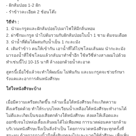
- ฝักส้มป่อย 1-2 ฝัก
- รำข้าวละเอียด 2 ช้อนโต๊ะ
วิธีทำ :
1. นำมะกรูดและฝักส้มป่อยไปเผาไฟให้มีกลิ่นหอม
2. ผ่าซีกมะกรูด นำไปต้มรวมกับฝักส้มป่อยในน้ำ 1 ชาม ต้มจนเดือด
3. นำน้ำที่ต้มได้ผสมกับน้ำเย็น 1 กะละมัง
4. เติมรำข้าว คนให้เข้ากัน เอาน้ำที่ได้ไปชโลมเส้นผม นำกะละมัง
มารองน้ำที่ใช้ชโลมแล้วกลับมาทำซ้ำอีก ใช้หวีซี่ห่างสางผมไปด้วย
ทำเช่นนี้ไป 10-15 นาที ล้างออกด้วยน้ำสะอาด
สูตรนี้เมื่อใช้แล้วจะทำให้ผมนิ่ม ไม่พันกัน และมะกรูดจะช่วยรักษา
รังแคและอาการคันหนังศีรษะ
ใส่ใจหนังศีรษะบ้าง
เมื่อมีความเครียดเกิดขึ้น กล้ามเนื้อใต้หนังศีรษะก็จะเกิดความ
ตึงเครียดด้วย ทำให้ระบบไหลเวียนน้ำเหลืองใต้หนังศีรษะทำงานได้
ไม่ดีและเกิดเป็นของเสียตกค้างใต้หนังศีรษะ ส่งผลให้เลือดและ
ออกซิเจนไปหล่อเลี้ยงเส้นผมได้ไม่เพียงพอ การนวดผ่อนคลายกล้าม
บริเวณหนังศีรษะจึงเป็นสิ่งจำเป็น โดยการนวดหนังศีรษะทุกครั้งที่
สระผม ด้วยการกางนิ้วมือทั้งสิบกดลงไปและนวดให้ทั่วศีรษะ เพื่อเพิ่ม