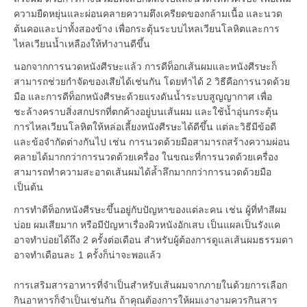
ความยืดหยุ่นและผ่อนคลายความตึงเครียดของกล้ามเนื้อ และนวด
ต้นคอและบ่าทั้งสองข้าง เพื่อกระตุ้นระบบไหลเวียนโลหิตและการ
ไหลเวียนน้ำเหลืองให้ทำงานดีขึ้น
นอกจากการนวดหนังศีรษะแล้ว การดีท็อกเส้นผมและหนังศีรษะก็
สามารถช่วยกำจัดของเสียได้เช่นกัน โดยทำได้ 2 วิธีคือการนวดด้วย
มือ และการดีท็อกหนังศีรษะด้วยแรงดันน้ำระบบสูญญากาศ เพื่อ
ชะล้างคราบสิ่งสกปรกที่ตกค้างอยู่บนเส้นผม และใช้น้ำอุ่นกระตุ้น
การไหลเวียนโลหิตให้หล่อเลี้ยงหนังศีรษะได้ดีขึ้น แต่ละวิธีมีข้อดี
และข้อจำกัดต่างกันไป เช่น การนวดด้วยมือสามารถสร้างความผ่อน
คลายได้มากกว่าการนวดด้วยเครื่อง ในขณะที่การนวดด้วยเครื่อง
สามารถทำความสะอาดเส้นผมได้ล้ำลึกมากกว่าการนวดด้วยมือ
เป็นต้น
การทำดีท็อกหนังศีรษะขึ้นอยู่กับปัญหาของแต่ละคน เช่น ผู้ที่ทำสีผม
บ่อย ผมเสียมาก หรือมีปัญหาเรื่องผิวหนังอักเสบ เป็นแผลเป็นรังแค
อาจทำบ่อยได้ถึง 2 ครั้งต่อเดือน สำหรับผู้ต้องการดูแลเส้นผมธรรมดา
อาจทำเดือนละ 1 ครั้งก็น่าจะพอแล้ว
การเสริมสารอาหารที่จำเป็นสำหรับเส้นผมจากภายในด้วยการเลือก
กินอาหารก็จำเป็นเช่นกัน ถ้าคุณต้องการให้ผมเงางามควรกินสาร