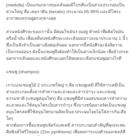
(medulla) เป็นแกนกลางของเส้นผมมีโปรตีนเป็นส่วนประกอบเป็น
ส่วนใหญ่ คือ เคอราติน (keratin) ประมาณ 65-95% และมีโพรง
อากาศแทรกอยู่ตรงกลางสุด
ส่วนหนังศีรษะของเรานั้น มีต่อมไขมันรวมอยู่ ทำหน้าที่ผลิตไขมัน
หรือน้ำมัน เพื่อเคลือบหนังศีรษะและเส้นผมยาวลงมาประมาณ 1 นิ้ว
ซึ่งเป็นสิ่งจำเป็นอย่างยิ่งต่อเส้นผม นอกจากนี้หนังศีรษะยังมีความ
เป็นกรดอ่อนๆ ดังนั้นแชมพูจึงต้องทำให้เป็นด่างเล็กน้อย เพื่อล้างกรด
ออกจากเส้นผมและหนังศีรษะออกให้หมดจะเลือกแชมพูอย่างไรดี
แชมพู (shampoo)
เราแบ่งแชมพูได้ 2 ประเภทใหญ่ ๆ คือ แชมพูเคมี ที่ใช้สารเคมีเป็น
ส่วนประกอบทั้งสารทำความสะอาดและสารบำรุง และแชมพู
ธรรมชาติ (แชมพูสมุนไพร) คือ แชมพูที่มีส่วนผสมของสารทำความ
สะอาดและใช้สมุนไพรเป็นสารบำรุง ซึ่งบางชนิดอาจจัดเป็นแชมพู
สมุนไพรสดที่ใช้สมุนไพรมาผลิตเป็นยาสระผมโดยไม่ใส่สารกันเสีย
ใดๆ
หากต้องการซื้อแชมพูขจัดรังแคเคมี สารประกอบสำคัญที่คุณจะพบ
คือซิงค์ไพริไทออน (Zinc pyrithione) เพื่อลดการแบ่งตัวของเซลล์ที่