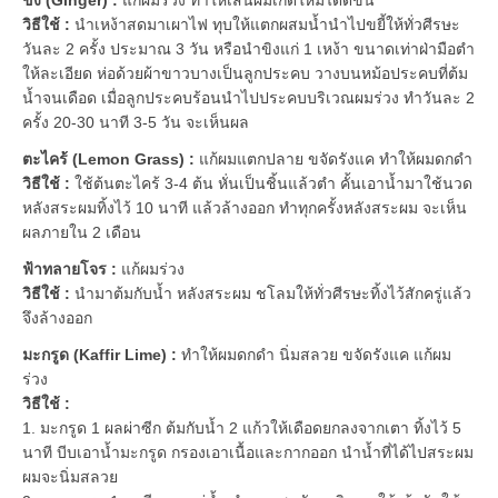
วิธีใช้ :
นำเหง้าสดมาเผาไฟ ทุบให้แตกผสมน้ำนำไปขยี้ให้ทั่วศีรษะ
วันละ 2 ครั้ง ประมาณ 3 วัน หรือนำขิงแก่ 1 เหง้า ขนาดเท่าฝ่ามือตำ
ให้ละเอียด ห่อด้วยผ้าขาวบางเป็นลูกประคบ วางบนหม้อประคบที่ต้ม
น้ำจนเดือด เมื่อลูกประคบร้อนนำไปประคบบริเวณผมร่วง ทำวันละ 2
ครั้ง 20-30 นาที 3-5 วัน จะเห็นผล
ตะไคร้ (Lemon Grass) :
แก้ผมแตกปลาย ขจัดรังแค ทำให้ผมดกดำ
วิธีใช้ :
ใช้ต้นตะไคร้ 3-4 ต้น หั่นเป็นชิ้นแล้วตำ คั้นเอาน้ำมาใช้นวด
หลังสระผมทิ้งไว้ 10 นาที แล้วล้างออก ทำทุกครั้งหลังสระผม จะเห็น
ผลภายใน 2 เดือน
ฟ้าทลายโจร :
แก้ผมร่วง
วิธีใช้ :
นำมาต้มกับน้ำ หลังสระผม ชโลมให้ทั่วศีรษะทิ้งไว้สักครู่แล้ว
จึงล้างออก
มะกรูด (Kaffir Lime) :
ทำให้ผมดกดำ นิ่มสลวย ขจัดรังแค แก้ผม
ร่วง
วิธีใช้ :
1. มะกรูด 1 ผลผ่าซีก ต้มกับน้ำ 2 แก้วให้เดือดยกลงจากเตา ทิ้งไว้ 5
นาที บีบเอาน้ำมะกรูด กรองเอาเนื้อและกากออก นำน้ำที่ได้ไปสระผม
ผมจะนิ่มสลวย