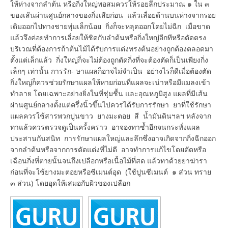
ให้ห่างจากลำต้น หรือกิ่งใหญ่พอสมควรให้รอยลึกประมาณ ๑ ใน ๓
ของเส้นผ่านศูนย์กลางของกิ่งเสียก่อน แล้วเลื่อยด้านบนห่างจากรอย
เดิมออกไปทางชายพุ่มเล็กน้อย กิ่งก็จะหลุดออกโดยไม่ฉีก เมื่อขาด
แล้วจึงค่อยทำการเลื่อยให้ชิดกับลำต้นหรือกิ่งใหญ่อีกทีหรือตัดตรง
บริเวณที่ต้องการถ้าต้นไม้ได้รับการแต่งทรงต้นอย่างถูกต้องตลอดมา
ตั้งแต่เล็กแล้ว กิ่งใหญ่ก็จะไม่ต้องถูกตัดกิ่งที่จะต้องตัดก็เป็นเพียงกิ่ง
เล็กๆ เท่านั้น การรัก- ษาแผลก็อาจไม่จำเป็น อย่างไรก็ดีเมื่อต้องตัด
กิ่งใหญ่ก็ควรช่วยรักษาแผลให้หายก่อนที่แผลจะเน่าหรือมีแมลงเข้า
ทำลาย โดยเฉพาะอย่างยิ่งในที่ชุ่มชื้น และอุณหภูมิสูง แผลที่มีเส้น
ผ่านศูนย์กลางตั้งแต่ครึ่งนิ้วขึ้นไปควรได้รับการรักษา ยาที่ใช้รักษา
แผลควรใช้สารพวกปูนขาว ยางมะตอย สี น้ำมันดินฯลฯ หลังจาก
ทาแล้วควรตรวจดูเป็นครั้งคราว อาจองทาซ้ำอีกจนกระทั่งแผล
ประสานกันสนิท การรักษาแผลใหญ่และลึกซึ่งอาจเกิดจากกิ่งฉีกออก
จากลำต้นหรือจากการตัดแต่งที่ไม่ดี อาจทำการแก้ไขโดยตัดหรือ
เฉือนกิ่งที่ตายนั้นจนถึงเปลือกหรือเนื้อไม้ที่สด แล้วทาด้วยยาฆ่ารา
ก่อนที่จะใช้ยางมะตอยหรือซีเมนต์อุด (ใช้ปูนซีเมนต์ ๑ ส่วน ทราย
๓ ส่วน) โดยอุดให้เสมอกับผิวของเปลือก