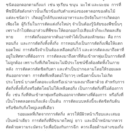
ชนิดออกดอกตามกิ่งแก่ เช่น ทุเรียน ขนุน มะไฟ และมะยม การที่
พืชมีนิสัยดังกล่าวนั้นเกี่ยวข้องกับตำแหน่งของตาดอกของต้นไม้
แต่ละชนิดว่า เกิดอยู่ใกล้กับแหล่งอาหารและปัจจัยในการเกิดดอก
เพียงใด ผู้ริเริ่มในการตัดแต่งกิ่งใหม่ๆ จำเป็นต้องรู้นิสัยของพืชนั้นๆ
เพราะถ้าไปตัดเอาส่วนที่พืชจะให้ดอกออกไปเสียแล้วก็จะเกิดผลเสีย
หาย การตัดกิ่งออกจากต้นอาจทำได้เป็นสองลักษณะ คือ การ
ทอนกิ่ง และการตัดกิ่งทิ้งทั้งกิ่ง การทอนกิ่งเป็นการตัดกิ่งเพื่อให้แตก
ยอดใหม่ การตัดจึงจำเป็นต้องเหลือตอกิ่งไว้ และควรตัดลงมาถึงตาที่
อยู่ในทิศทางที่ต้องการ การตัดลงมาถึงตาที่หันเข้าหาพุ่มเป็นการตัดที่
ไม่ถูกต้อง เพราะกิ่งที่เกิดใหม่จะไม่มีประโยชน์ซึ่งต้องตัดทิ้งในภาย
หลัง การตัดควรตัดชิดกับตา และทำเป็นปากฉลามโดยให้รอยแผล
หันออกจากตา การตัดที่เหลือตอไว้ยาวๆ เหนือตานั้นจะไม่เกิด
ประโยชน์ บางครั้งตอจะแห้งหรือเน่าลามลงมาถึงตาด้วย สำหรับการ
ตัดกิ่งทิ้งทั้งกิ่งหรือตัดโดยไม่ให้เหลือตอกิ่ง เป็นการตัดกิ่งที่ไม่ต้องการ
ทิ้ง เช่น กิ่งที่หันเข้าหาพุ่มหรือหันออกจากทิศทางที่ต้องการ หรือกิ่งที่
เป็นโรคตลอดจนกิ่งแห้ง เป็นต้น การตัดแบบหลังนี้จะตัดชิดกับต้น
หรือชิดกับกิ่งใหญ่เลยที่เดียว
รอยแผลที่เกิดจากการตัดกิ่ง ควรให้มีผิวหน้าเรียบและเสมอ
เป็นหน้าเดียว การตัดกิ่งที่มีขนาดใหญ่ ยาว และมีน้ำหนักมากควร
ตัดด้วยความระมัดระวังเพื่อป้องกันการฉีก ควรเลื่อยด้านล่างของกิ่ง