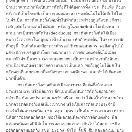
(evergreen) การพักตัวแทบจะไม่มี ดังนั้นการตัดแต่งกิ่งต้นไม้ใน
บ้านเราส่วนมากจึงเป็นการตัดกิ่งที่ไม่ต้องการทิ้ง เช่น กิ่งแห้ง กิ่งแก่
หรือกิ่งที่เป็นโรคเพื่อเป็นการถนอมอาหารของต้นไม้ไม่ให้เสียไปโดย
ไม่จำเป็น การตัดแต่งกิ่งโดยทั่วไปทำกันระหว่างฤดูแล้งขณะที่การ
เจริญเติบโตของต้นไม้มีน้อย หรืออยู่ในระยะพักตัว ไม้เมืองหนาว
ส่วนมากเป็นพวกผลัดใบ (deciduous) การตัดแต่งกิ่งต้นไม้เมือง
หนาวจึงควรทำในฤดูหนาวซึ่งเป็นระยะพักตัวของต้น ในระหว่างพัก
ตัวอยู่นี้ ในลำต้นจะมีอาหารสำรองไว้มากพอสมควร พอถึงฤดูใบไม้
ผลิจะมีการเจริญเติบโตอย่างมากมาย การตัดแต่งกิ่งต้นไม้เมือง
หนาวจึงจำเป็นมาก เพราะนอกจากจะเป็นการลดจำนวนกิ่งอันจะ
ช่วยป้องกันอันตรายจากความหนาวเย็นแล้ว พอถึงฤดูใบไม้ผลิ ใบ
หรือดอกที่แตกออกมาก็จะมีอาหารอย่างเพียงพอ และทำให้เกิดดอก
มากขึ้นด้วย
การตัดแต่งกิ่งอาจทำแต่เพียงเบาบาง คือตัดกิ่งก้านออก
ประมาณ ๕% หรือน้อยกว่า อีกแบบหนึ่งเป็นการตัดกิ่งออกมากๆ
กล่าวคือ ตัดออกประมาณ ๑๕% หรือมากกว่า ไม้ผลในบ้านเราส่วน
มากควรตัดแต่งกิ่งแต่เพียงเบาบาง หรือเป็นการตัดแต่งประจำปี
ยกเว้นไม้ผลบางชนิด เช่น องุ่น พุทรา เป็นต้น ชาวสวนควรทราบ
นิสัยการออกดอกติดผล ของไม้ผลก่อนที่จะทำการตัดแต่งกิ่ง พืช
แต่ละชนิดอาจมีนิสัยในการออกดอกแตกต่างกันไป ไม้ผลบางชนิด
ออกดอกตามยอดกิ่ง เช่น มะม่วง ลำไย ลิ้นจี่ ส้ม และลูกเนย บาง