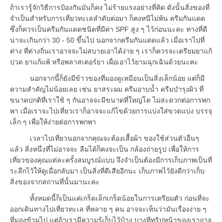
ถ้าเรารู้จักวิธีการป้องกันมันก็คง ไม่ร้ายแรงอย่างที่คิด ดังนั้นสิ่งของที่
จำเป็นสำหรับการเที่ยวทะเลลำดับต่อมา ก็คงหนีไม่พ้น ครีมกันแดด
ซึ่งก็ควรเป็นครีมกันแดดชนิดที่มีค่า SPF สูง ๆ ไว้ก่อนนะคะ ทางที่ดี
น่าจะเกินกว่า 30 - 50 ขึ้นไป นอกจากครีมกันแดดแล้ว เมื่อเราไปที่
ต่าง ที่ต่างถิ่นเราอาจจะไม่สบายเอาได้ง่าย ๆ เราก็ควรจะเตรียมยาแก้
ปวด ยาแก้แพ้ หรือพลาสเตอร์ยา เผื่อเอาไว้ยามฉุกเฉินด้วยนะคะ
นอกจากนี้ก็ยังมีข้าวของที่มองดูเหมือนเป็นสิ่งเล็กน้อย แต่ก็มี
ความสำคัญไม่น้อยเลย เช่น ยาสระผม ครีมอาบน้ำ ครีมบำรุงผิว ที่
ขนาดปกติที่เราใช้ ๆ กันอาจจะมีขนาดที่ใหญ่โต ไม่สะดวกต่อการพก
พา เมื่อเราจะไปเที่ยวเราก็อาจจะแก้ไขด้วยการแบ่งใส่ขวดแบ่ง บรรจุ
เล็ก ๆ เพื่อให้ง่ายต่อการพกพา
เวลาไปเที่ยวนอกจากคุณจะต้องเสื้อผ้า ของใช้ส่วนตัวอื่นๆ
แล้ว สิ่งหนึ่งที่ไม่อาจจะ ลืมได้ก็คงจะเป็น กล้องถ่ายรูป เพื่อให้การ
เที่ยวของคุณแต่ละครั้งสมบูรณ์แบบ จึงจำเป็นต้องมีการเก็บภาพเป็นที่
ระลึกไว้ให้ดูเมื่อกลับมา เป็นสิ่งที่ดีเสียอีกนะ เก็บภาพไว้ยังดีกว่าเก็บ
สิ่งของจากสถานที่นั้นมานะคะ
ทั้งหมดนี้ก็เป็นแค่เกร็ดเล็กเกร็ดน้อยในการเตรียมตัว ก่อนที่จะ
ออกเดินทางไปเที่ยวทะเล ที่หลาย ๆ คน อาจจะเห็นว่ามันเรื่องง่าย ๆ
ที่มองข้ามไป แต่ถ้าเรามีความรู้เก็บไว้บ้าง บางทีทริปหน้าของเราอาจ