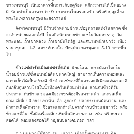
ชาวเพชรบุรี เป็นอาหารที่เหมาะกับฤดูร้อน แก้กระหายได้เป็นอย่าง
ดี นิยมทำเป็นอาหารว่างรับประทานในครอบครัว หรือทำบุญเลี้ยง
พระในเทศกาลตรุษและสงกรานต์
จังหวัดเพชรบุรี มีร้านจำหน่ายข้าวแช่อยู่หลายแห่งในตลาด ซึ่ง
จะจำหน่ายตลอดทั้งปี ในอดีตนิยมขายข้าวแช่ในวัดมหาธาตุ วัด
พระนอน ถ้ำเขาหลวง ถ้ำเขาบันไดอิฐ และสนามหน้าเขาวัง เพียง
ราคาชุดละ 1-2 สตางค์เท่านั้น ปัจจุบันราคาชุดละ 5-10 บาทขึ้น
ไป
ข้าวแช่ตำรับเมืองเพชรดั้งเดิม
นิยมใส่ดอกกระดังงาไทยใน
น้ำอบข้าวแช่ซึ่งเป็นหม้อดินขนาดใหญ่ สามารถเก็บความหอมและ
ความเย็นได้เป็นอย้างดี ซึ่งข้าวแช่ของที่อื่นอาจจะมีเพียงแค่ดอกมะลิ
กับกลีบกุหลาบโรยในน้ำที่อบควีนเทียนเท่านั้น ส่วนกับข้าวที่รับ
ประทาน กับข้าวแช่ของเมืองเพชรต้องมีรสหวานนำ และรสเค็ม
ตาม มีเพียง 3 อย่างเท่านั้น คือ ลูกกะปิ ปลากระเบนผัดหวาน และ
ผักกาดเค็มผัดหวาน จึงอาจแตกต่างไปจากตำรับข้าวแช่ชาววัง หรือ
ข้าวแช่ที่อื่น ซึ่งมีเครื่องเคียงเพิ่มขึ้นอีหลายอย่าง เช่น พริกหยวก
สอดไส้ หอมแดงสอดไส้ หมูสับปลาเค็มทอด ฯลฯ
ร.อ.ขุนชาญใช้จักร รน. เล่าว่า เมื่อครั้งพระบาทสมเด็จ