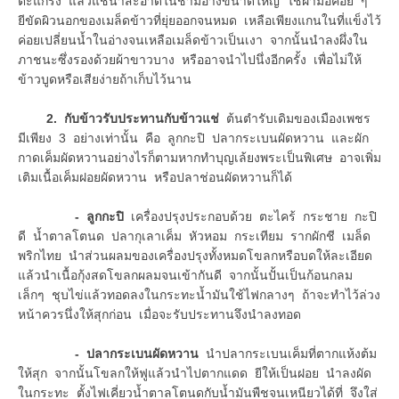
ตะแกรง แล้วแช่น้ำสะอาดในชามอ่างขนาดใหญ่ ใช้ฝ่ามือค่อย ๆ
ยีขัดผิวนอกของเมล็ดข้าวที่ยุ่ยออกจนหมด เหลือเพียงแกนในที่แข็งไว้
ค่อยเปลี่ยนน้ำในอ่างจนเหลือเมล็ดข้าวเป็นเงา จากนั้นนำลงผึ่งใน
ภาชนะซึ่งรองด้วยผ้าขาวบาง หรืออาจนำไปนึ่งอีกครั้ง เพื่อไม่ให้
ข้าวบูดหรือเสียง่ายถ้าเก็บไว้นาน
2. กับข้าวรับประทานกับข้าวแช่
ต้นตำรับเดิมของเมืองเพชร
มีเพียง 3 อย่างเท่านั้น คือ ลูกกะปิ ปลากระเบนผัดหวาน และผัก
กาดเค็มผัดหวานอย่างไรก็ตามหากทำบุญเล้ยงพระเป็นพิเศษ อาจเพิ่ม
เติมเนื้อเค็มฝอยผัดหวาน หรือปลาช่อนผัดหวานก็ได้
- ลูกกะปิ
เครื่องปรุงประกอบด้วย ตะไคร้ กระชาย กะปิ
ดี น้ำตาลโตนด ปลากุเลาเค็ม หัวหอม กระเทียม รากผักชี เมล็ด
พริกไทย นำส่วนผลมของเครื่องปรุงทั้งหมดโขลกหรือบดให้ละเอียด
แล้วนำเนื้อกุ้งสดโขลกผลมจนเข้ากันดี จากนั้นปั้นเป็นก้อนกลม
เล็กๆ ชุบไข่แล้วทอดลงในกระทะน้ำมันใช้ไฟกลางๆ ถ้าจะทำไว้ล่วง
หน้าควรนึ่งให้สุกก่อน เมื่อจะรับประทานจึงนำลงทอด
- ปลากระเบนผัดหวาน
นำปลากระเบนเค็มที่ตากแห้งต้ม
ให้สุก จากนั้นโขลกให้ฟูแล้วนำไปตากแดด ยีให้เป็นฝอย นำลงผัด
ในกระทะ ตั้งไฟเคี่ยวน้ำตาลโตนดกับน้ำมันพืชจนเหนียวได้ที่ จึงใส่