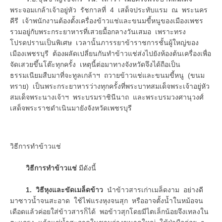
พระจอมเกล้าเจ้าอยู่หัว รัชกาลที่ 4 เสด็จประทับแรม ณ พระนคร
คีรี เจ้าพนักงานต้องตั้งเครื่องข้าวแช่และขนมขี้หนูของเมืองเพชร
รวมอยู่กับพระกระยาหารที่เสวยมื้อกลางวันเสมอ เพราะทรง
โปรดปรานเป็นพิเศษ เวลานั้นภารรยาข้าราชการชั้นผู้ใหญ่ของ
เมืองเพชรบุรี ต้องผลัดเปลี่ยนกันทำข้าวแช่ส่งไปยังห้องต้นเครื่องเพื่อ
จัดเสวยขึ้นโต๊ะทุกครั้ง เหตุนี้ต่อมาทางจังหวัดจึงได้ถือเป็น
ธรรมเนียมสืบมาที่จะทูลเกล้าฯ ถวายข้าวแช่และขนมขี้หนู (ขนม
ทราย) เป็นพระกระยาหารว่างทุกครั้งที่พระบาทสมเด็จพระเจ้าอยู่หัว
สมเด็จพระนางเจ้าฯ พระบรมราชินีนาถ และพระบรมวงศานุวงศ์
เสด็จพระราชดำเนินมายังจังหวัดเพชรบุรี
วิธีการทำข้าวแช่
วิธีการทำข้าวแช่
มีดังนี้
1. วิธีหุงและขัดเมล็ดข้าว
นำข้าวสารเก่าเมล็ดงาม อย่างดี
มาซาวน้ำจนสะอาด ใช้ไฟแรงหุงจนสุก หรืออาจตั้งน้ำในหม้อจน
เดือดแล้วค่อยใส่ข้าวสารก็ได้ พอข้าวสุกโดยมีไตเล็กน้อยจึงเทลงใน