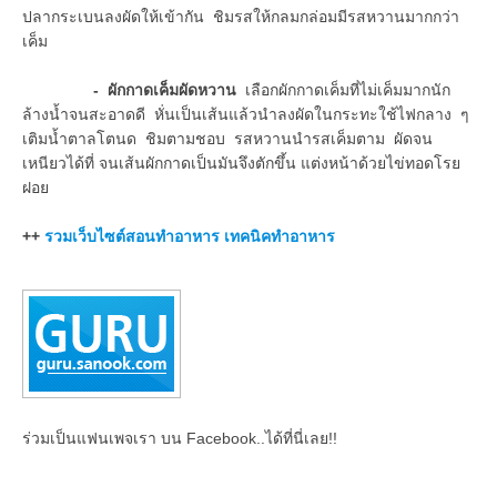
ปลากระเบนลงผัดให้เข้ากัน ชิมรสให้กลมกล่อมมีรสหวานมากกว่า
เค็ม
- ผักกาดเค็มผัดหวาน
เลือกผักกาดเค็มที่ไม่เค็มมากนัก
ล้างน้ำจนสะอาดดี หั่นเป็นเส้นแล้วนำลงผัดในกระทะใช้ไฟกลาง ๆ
เติมน้ำตาลโตนด ชิมตามชอบ รสหวานนำรสเค็มตาม ผัดจน
เหนียวได้ที่ จนเส้นผักกาดเป็นมันจึงตักขึ้น แต่งหน้าด้วยไข่ทอดโรย
ฝอย
++
รวมเว็บไซต์สอนทำอาหาร เทคนิคทำอาหาร
ร่วมเป็นแฟนเพจเรา บน Facebook..ได้ที่นี่เลย!!