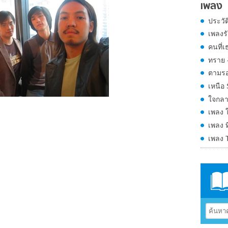
เพลง
ประวั
เพลงรั
คนที่เ
ทราย 
ตามร
เหนือ
ใจกลาง
เพลง 
เพลง ท
เพลง 