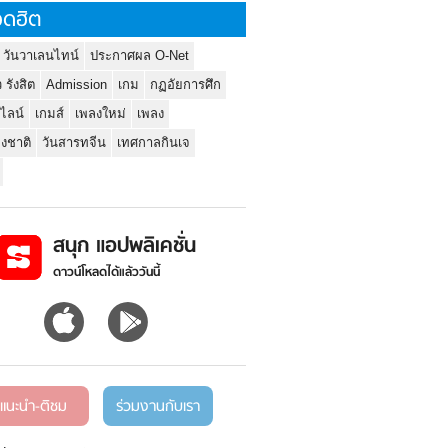
ดฮิต
 วันวาเลนไทน์
ประกาศผล O-Net
ว รังสิต
Admission
เกม
กฏอัยการศึก
นไลน์
เกมส์
เพลงใหม่
เพลง
่งชาติ
วันสารทจีน
เทศกาลกินเจ
สนุก แอปพลิเคชั่น
ดาวน์โหลดได้แล้ววันนี้
แนะนำ-ติชม
ร่วมงานกับเรา