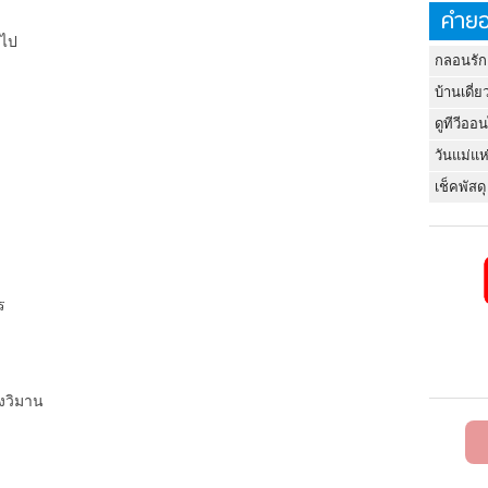
คำยอ
นไป
กลอนรัก
บ้านเดี่ย
ดูทีวีออ
วันแม่แห
เช็คพัสดุ
ร
ึงวิมาน