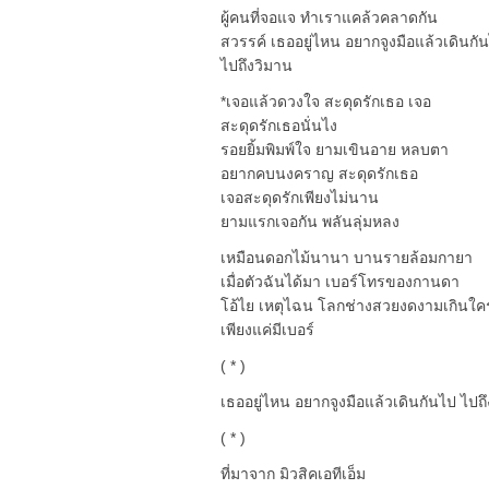
ผู้คนที่จอแจ ทำเราแคล้วคลาดกัน
สวรรค์ เธออยู่ไหน อยากจูงมือแล้วเดินกั
ไปถึงวิมาน
*เจอแล้วดวงใจ สะดุดรักเธอ เจอ
สะดุดรักเธอนั่นไง
รอยยิ้มพิมพ์ใจ ยามเขินอาย หลบตา
อยากคบนงคราญ สะดุดรักเธอ
เจอสะดุดรักเพียงไม่นาน
ยามแรกเจอกัน พลันลุ่มหลง
เหมือนดอกไม้นานา บานรายล้อมกายา
เมื่อตัวฉันได้มา เบอร์โทรของกานดา
โอ้ไย เหตุไฉน โลกช่างสวยงดงามเกินใค
เพียงแค่มีเบอร์
( * )
เธออยู่ไหน อยากจูงมือแล้วเดินกันไป ไปถ
( * )
ที่มาจาก มิวสิคเอทีเอ็ม