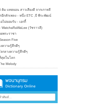
ติ คิม แทฮยอน สาวเสียงดี จากเกาหลี
กอีกสักเพลง - หนึ่ง ETC ,บี พีระพัฒน์
ธอไม่ยอมรับ - เอกกี้
- WatchaRaWaLee (วัชราวลี)
อยพระราชา
 Season Five
ความรู้สึกดีๆ
ใจกลางความรู้สึกดีๆ
ี่สุดในโลก
The Melody
พจนานุกรม
Dictionary Online