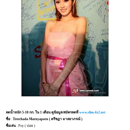
ลดน้ำหนัก 5-10 กก. ใน 1 เดือน ดูข้อมูล/สมัครลดที่
www.slim.4x2.net
ชื่อ
:
Treechada Marnyaporn (
ตรีชฏา มาลยาภรณ์ )
ชื่อเล่น
: Poy (
ปอย )