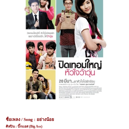
ชื่อเพลง /
Song :
อย่างน้อย
ศิลปิน : บิ๊กแอส (
Big Ass)