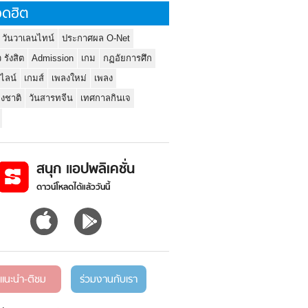
ดฮิต
 วันวาเลนไทน์
ประกาศผล O-Net
ว รังสิต
Admission
เกม
กฏอัยการศึก
นไลน์
เกมส์
เพลงใหม่
เพลง
่งชาติ
วันสารทจีน
เทศกาลกินเจ
สนุก แอปพลิเคชั่น
ดาวน์โหลดได้แล้ววันนี้
แนะนำ-ติชม
ร่วมงานกับเรา