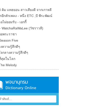
ติ คิม แทฮยอน สาวเสียงดี จากเกาหลี
กอีกสักเพลง - หนึ่ง ETC ,บี พีระพัฒน์
ธอไม่ยอมรับ - เอกกี้
- WatchaRaWaLee (วัชราวลี)
อยพระราชา
 Season Five
ความรู้สึกดีๆ
ใจกลางความรู้สึกดีๆ
ี่สุดในโลก
The Melody
พจนานุกรม
Dictionary Online