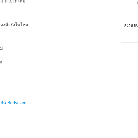
นมันไปได้ไหม
งคงมีจริงใช่ไหม
สงวนลิข
ม่
ิต
ลปิน
Bodyslam