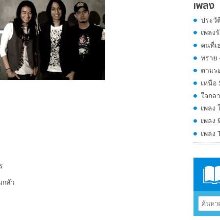
เพลง
ประวั
เพลงรั
คนที่เ
ทราย 
ตามร
เหนือ
ใจกลาง
เพลง 
เพลง ท
เพลง 
ร
มกลัว