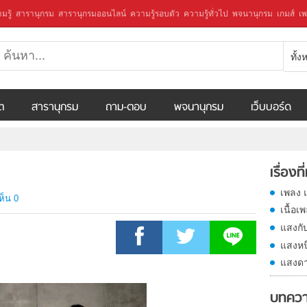
มรู้
สารานุกรม
สารานุกรมออนไลน์
ความรู้รอบตัว
ความรู้ทั่วไป
พจนานุกรม
เกมส์
เพ
ทั้
ีต
สารานุกรม
ถาม-ตอบ
พจนานุกรม
เว็บบอร์ด
เรื่องที
เพลง 
ห็น 0
เนื้อเ
แสงกั
แสงหนึ
แสงดา
บทควา