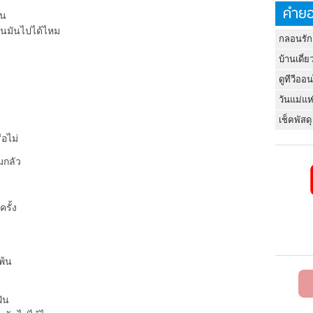
คำยอ
ัน
านมันไปได้ไหม
กลอนรัก
บ้านเดี่ย
ดูทีวีออ
วันแม่แห
เช็คพัสดุ
อไม่
มกลัว
รั้ง
พ้น
ฝัน