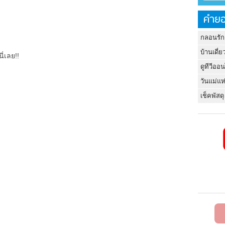
คำยอ
กลอนรัก
บ้านเดี่ย
ี่เลย!!
ดูทีวีออ
วันแม่แห
เช็คพัสดุ