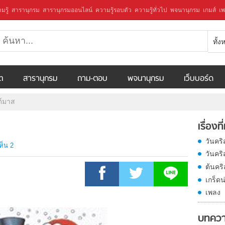
มรู้
สารานุกรม
สารานุกรมออนไลน์
ความรู้รอบตัว
ความรู้ทั่วไป
พจนานุกรม
เกมส์
เพ
ทั้
ีต
สารานุกรม
ถาม-ตอบ
พจนานุกรม
เว็บบอร์ด
ต์มาส
เรื่องที
วันคร
ห็น 2
วันคร
ต้นคร
เกร็ดน
เพลง
บทควา