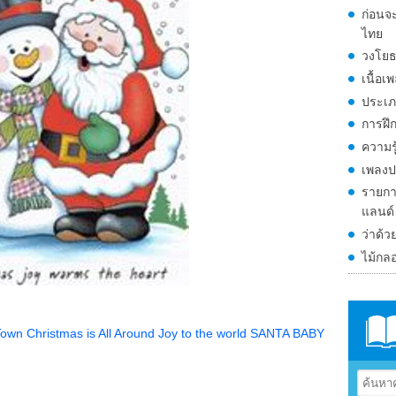
ก่อนจ
ไทย
วงโยธ
เนื้อเ
ประเภ
การฝึก
ความรู
เพลงป
รายกา
แลนด์
ว่าด้ว
ไม้กล
Town
Christmas is All Around
Joy to the world
SANTA BABY