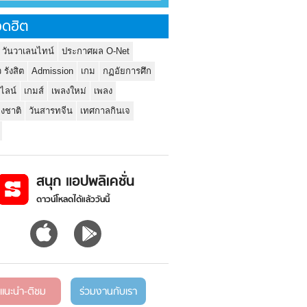
ดฮิต
 วันวาเลนไทน์
ประกาศผล O-Net
ว รังสิต
Admission
เกม
กฏอัยการศึก
นไลน์
เกมส์
เพลงใหม่
เพลง
่งชาติ
วันสารทจีน
เทศกาลกินเจ
สนุก แอปพลิเคชั่น
ดาวน์โหลดได้แล้ววันนี้
แนะนำ-ติชม
ร่วมงานกับเรา