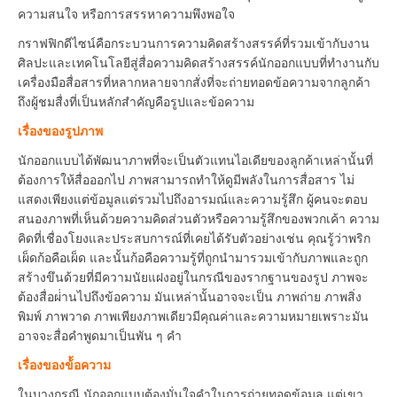
ความสนใจ หรือการสรรหาความพึงพอใจ
กราฟฟิกดีไซน์คือกระบวนการความคิดสร้างสรรค์ที่รวมเข้ากับงาน
ศิลปะและเทคโนโลยีสู่สื่อความคิดสร้างสรรค์นักออกแบบที่ทำงานกับ
เครื่องมือสื่อสารที่หลากหลายจากสั่งที่จะถ่ายทอดข้อความจากลูกค้า
ถึงผู้ชมสื่งที่เป็นหลักสำคัญคือรูปและข้อความ
เรื่องของรูปภาพ
นักออกแบบได้พัฒนาภาพที่จะเป็นตัวแทนไอเดียของลูกค้าเหล่านั้นที่
ต้องการให้สื่อออกไป ภาพสามารถทำให้ดูมีพลังในการสื่อสาร ไม่
แสดงเพียงแต่ข้อมูลแต่รวมไปถึงอารมณ์และความรู้สึก ผู้คนจะตอบ
สนองภาพที่เห็นด้วยความคิดส่วนตัวหรือความรู้สึกของพวกเค้า ความ
คิดที่เชื่องโยงและประสบการณ์ที่เคยได้รับตัวอย่างเช่น คุณรู้ว่าพริก
เผ็ดก้อคือเผ็ด และนั้นก้อคือความรู้ที่ถูกนำมารวมเข้ากับภาพและถูก
สร้างขึนด้วยที่มีความนัยแฝงอยู่ในกรณีของรากฐานของรูป ภาพจะ
ต้องสื่อผ่่านไปถึงข้อความ มันเหล่านั้นอาจจะเป็น ภาพถ่าย ภาพสิ่ง
พิมพ์ ภาพวาด ภาพเพียงภาพเดียวมีคุณค่าและความหมายเพราะมัน
อาจจะสื่อคำพูดมาเป็นพัน ๆ คำ
เรื่องของข้้อความ
ในบางกรณี นักออกแบบต้องมั่นใจคำในการถ่ายทอดข้อมูล แต่เขา