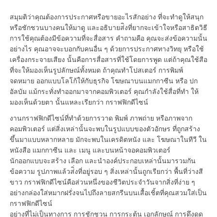
สมุมติว่าคุณต้องการประกาศหรือขายอะไรสักอย่าง ที่จะทำดูให้สนุก
หรือชักชวนบางคนให้มาดู และอธิบายส่ิงที่ยากจะเข้าใจหรือสาธิตวิธี
การใช้คุณต้องมีข้อความที่จะสื่อสาร คำถามคือ คุณจะส่งข้อความนั้น
อย่างไร คุณอาจจะบอกกับคนอื่น ๆ ด้วยการประกาศทางวิทยุ หรือใช้
เครื่องกระจายเสียง นั้นคือการสื่อสารที่ใช้โดยการพูด แต่ถ้าคุณใช้สือ
ที่จะให้มองเห็นรูปลักษณ์ทั้งหมด ถ้าคุณทำโปสเตอร์ การพิมพ์
จดหมาย ออกแบบโลโก้ให้กับธุรกิจ โฆษณาบนแมกกาซีน หรือ ปก
อัลบัม แม้กระทั่งทำออกมาจากคอมพิวเตอร์ คุณกำลังใช้สื่อที่ทำ ให้
มองเห็นด้วยตา นั้นแหละเรียกว่า กราฟฟิกดีไซน์
งานกราฟฟิกดีไซน์ที่ทำด้วยการวาด พิมพ์ ภาพถ่าย หรือภาพจาก
คอมพิวเตอร์ แต่สิ่งเหล่านั้นจะพบในรูปแบบของตัวอักษร ที่ถูกสร้าง
ขึ้นมาแบบหลากหลาย มักจะพบในเครดิตหนัง และ โฆษณาในทีวี ใน
หนังสือ แมกกาซีน และ เมนู และบนหน้าจอคอมพิวเตอร์
นักออกแบบจะสร้าง เลือก และนำองค์ประกอบเหล่านั้นมารวมกัน
ข้อความ รูปภาพแล้วส่ิ่งที่อยู่รอบ ๆ สิ่งเหล่านั้นถูกเรียกว่า พื้นที่ว่างสี
ขาว กราฟฟิกดีไซน์คือส่วนหนึ่งของชีวิตประจำวันจากสิ่งที่ง่าย ๆ
อย่างกล่องใส่หมากฝรั่งจนไปถึงลายสกรีนบนเสื้อเชิ้ตที่คุณสวมใส่เป็น
กราฟฟิกดีไซน์
อย่างที่ไม่เป็นทางการ การชักชวน การกระตุ้น เอกลักษณ์ การดึงดูด