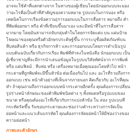
อาจจะใช้คำที่แตกต่างจาก ในทางของผู้เขียนโดยนักออกแบบจะมอง
ว่าอะไรคือเป็นคำที่สำคัญของความหมาย รูปแบบในการมอง หรือ
เทคนิคในการเรียงข้อความ(การออกแบบในการสื่อสาร หมายถึง คำ
ที่พิมพ์ออกมา หรือ คำที่เขียนขึ้นมาเอง และมีหน้าที่ในการสื่อสาร
มากมาย โดยมันสามารถจับกลุ่มคำในโดยการจัดแต่ง บน แผ่นป้าย
โฆษณาของคุณหรือตัวอักษรประดิษฐ์ขึ้น การระบุชื่อผลิตภัณฑ์บน
หีบห่อสินค้า หรือ ธุรกิจการค้า และการออกแบบโดยการดำเนินรูป
แบบต้นฉบับเกี่ยวกับการเรียง พิมพ์ที่ทำลงในหนังสือ นักออกแบบ เป็น
ผู้เชี่ยวชาญที่จะมีการนำเสนอข้อมูลในรูปบบวิสัยทัศน์จาก การพิมพ์
หรือ แผ่นฟิลม์ , หีบห่อ หรือ เครื่องหมายเมื่อคุณมองโดยทั่วไป หน้า
กระดาษที่ถูกพิมพ์จะมีขึ้นหัวข้อ ต่อเนื่องกันไป และ อะไรที่รวมถึงการ
ออกแบบ เช่น หน้าตัวอย่างที่เห็นจากภายนอก คิดเกี่ยวกับ อะไรที่คุณ
ทำ ถ้าคุณถามถึงการออกแบบหน้ากระดาษอีกครั้ง คุณต้องการเปลี่ยน
รูปร่างหน้าลักษณะของตัวพิมพ์ชนิดต่าง ๆ ทั้งหมดหรือรูปแบบของ
ขนาด หรือคุณต้องอะไรที่เกี่ยวกับการแบ่งหัวข้อ ใน สอง รูปแบบที่
กระทัดรัดขึ้น ริมขอบกระดาษและช่องว่างคำระหว่างการจัดเป็น
ย่อหน้าและแนวเส้นบรรทัดใ คุณต้องการจัดยอ่หน้าให้มีช่องว่างของ
ความย่อหน้า
ภาพและตัวอักษร