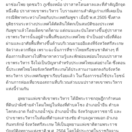
ผาช่องโพย จุดชมวิว ภูเซี่ยงหม้อ ปราสาทโดนตาลและที่สำคัญอีกจุด
หนึ่งคือ ปราสาทเขาพระวิหาร โบราณสถานสำคัญเก่าแก่ที่เคยเป็น
กรณีพิพาทระหว่างไทยกับประเทศกัมพูชา เมื่อปี พ.ศ.2505 ซึ่งศาล
ยุติธรรมระหว่างประเทศได้ตัดสินให้ตกเป็นสมบัติของประเทศ
กัมพูชาแล้วโดยเด็ดขาดก็ตาม แต่ถนนและบันไดทางขึ้นสู่ปราสาท
เขาพระวิหารนั้นอยู่ด้านพื้นที่ของประเทศไทย จำเป็นอย่างยิ่งที่ต้อง
ผ่านและอาศัยพื้นที่ทางขึ้นด้านบริเวณผามออีแดงที่จังหวัดศรีสะเกษ
จัดว่าสะดวกที่สุด เพราะฉะนั้นการที่ชาวไทยหรือชนชาติต่างๆ ที่
ต้องการเดินทางไปศึกษาหาความรู้และพักผ่อนหย่อนใจบนปราสาท
เขาพระวิหาร จึงไม่เป็นปัญหาสำหรับประเทศไทยแต่อย่างใด ซึ่งตอน
นี้ประเทศไทยโดยจังหวัดศรีสะเกษได้ประสานงานตกลงกับจังหวัด
พระวิหาร ประเทศกัมพูชาเรียบร้อยแล้ว ในเรื่องการขอใช้ประโยชน์
ด้านการท่องเที่ยวของสถานที่บริเวณส่วนบนปราสาทเขาพระวิหาร
แห่งนี้ร่วมกัน
อุทยานแห่งชาติเขาพระวิหาร ได้มีพระราชกฤษฎีกากำหนด
ที่ดินป่าฝั่งซ้ายลำโดมใหญ่ในท้องที่ตำบลโซง อำเภอน้ำยืน ตำบล
โคกสะอาด กิ่งอำเภอน้ำขุ่น อำเภอน้ำยืน จังหวักอุบลราชธานี และ
ป่าเขาพระวิหารในท้องที่ตำบลเสาธงชัย ตำบลภูผาหมอก อำเภอ
กันทรลักษ์ จังหวัดศรีสะเกษ ให้เป็นอุทยานแห่งชาติตามพระราช
บัญญัติอุทยานแห่งชาติ พ.ศ. 2504 โดยได้ประกาศในราชกิจจานุ