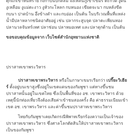
ตุ๊กแกเขาหินทราย กิ้งก่าบินปีกสีส้ม จิ้งเหลนภูเขาเขมร ตะกวด งูดิน
งูเหลือม งูแม่ตะงาว งูหัวกะโหลก กบหนอง เขียดจะนา กบหลังขีด
กบนา ปาดบ้าน อึ่งข้างดำ และกบอ่อง เป็นต้น ในบริเวณพื้นที่แหล่ง
น้ำมีปลาหลากชนิดอาศัยอยู่ เช่น ปลากระสูบจุด ปลาตะเพียนทอง
ปลานวลจันทร์เทศ ปลาช่อน ปลาหมอเทศ และปลาดุกด้าน เป็นต้น
ขอขอบคุณข้อมูลจาก เว็บไซต์สำนักอุทยานแห่งชาติ
ปราสาทเขาพระวิหาร
ปราสาทเขาพระวิหาร
หรือในภาษาเขมรเรียกว่า
เปรี๊ยะวิเฮีย
ร์
ตั้งอยู่บนเขาสูงซึ่งอยู่ในเขตแดนของกัมพูชา แต่ทางขึ้นชม
ปราสาทนั้นอยู่ในเขตไทย ซึ่งเป็นพื้นที่ของ อช. เขาพระวิหาร ด้วย
เหตุนี้นักท่องเที่ยวจึงต้องเสียค่าเข้าชมสองครั้ง คือ ค่าธรรมเนียมเข้า
เขต อช. เขาพระวิหาร และค่าขึ้นชมปราสาทเขาพระวิหาร
ไทยกับกัมพูชาเคยเกิดกรณีพิพาทเรียกร้องความเป็นเจ้าของ
ปราสาทเขาพระวิหาร ซึ่งศาลโลกตัดสินให้ปราสาทเขาพระวิหาร
เป็นของกัมพูชา