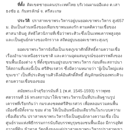
ที่ตั้ง
ติดเขตชายแดนประเทศไทย บริเวณผามออีแดง ต.เสา
ธงชัย อ. กันทรลักษ์ จ. ศรีสะเกษ
ประวัติ
ปราสาทเขาพระวิหารอยู่บนยอดเขาพระวิหาร สูง657
ม. อันเป็นส่วนหนึ่งของเทือกเขาพนมดงรัก ตามคติความเชื่อของ
ศาสนาฮินดู ลัทธิไศวนิกายที่เชื่อว่าพระศิวะซึ่งเป็นเทพเคารพสูงสุด
และเป็นศูนย์กลางของจักรวาล สถิตอยู่บนยอดเขาพระสุเมรุ
ยอดเขาพระวิหารยังถือเป็นเขตภูเขาศักดิ์สิทธิ์ตามความเชื่อ
เรื่องอำนาจเหนือธรรมชาติ และความอุดมสมบูรณ์ของสรรพสิ่งของ
ชนพื้นเมืองต่าง ๆ ที่ตั้งชุมชนอยู่รอบเขาพระวิหาร ก่อนที่จะสถาปนา
ให้สถานที่แห่งนี้เป็น ศรีศิขเรศวร ซึ่งมีความหมายว่า “ผู้เป็นใหญ่แห่ง
ขุนเขา” เป็นที่ประดิษฐานศิวลึงค์อันศักดิ์สิทธิ์ สัญลักษณ์ของพระศิวะ
ตามความเชื่อของขอม
สมัยพระเจ้าสุริยวรมันที่ 1 (พ.ศ. 1545-1593) ราวพุทธ
ศตวรรษที่ 16 ทรงสถาปนาให้เขาพระวิหารเป็นที่ประดิษฐานรูป
เคารพที่เรียกกันว่า กมรเตงชคตศรีศิขเรศวร เพื่อหลอมรวมคนพื้น
เมืองซึ่งมีทั้งจาม ขอม ส่วย ให้เป็นอันหนึ่งอันเดียวกันในระบบความ
เชื่อเดียวกัน ปราสาทเขาพระวิหารจึงเป็นศูนย์กลางความเชื่อ เป็น
ศูนย์รวมแห่งพิธีกรรมการนับถือบรรพบุรุษของชนพื้นเมือง มีการอุทิศ
ถวายที่ดิน ข้าทาส วัตถุสิ่งของแด่ปราสาทเขาพระวิหารปราสาทเขา