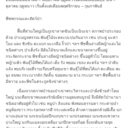
ตุลาคม ฤดูหนาว เริ่มตั้งแต่เดือนพฤศจิกายน – กุมภาพันธ์
พืชพรรณและสัตว์ป่า
พื้นที่ส่วนใหญ่เป็นภูเขาลาดชันเป็นเนินเขา สภาพป่าประกอบ
ด้วย ป่าเบญจพรรณ พันธุ์ไม้จะคละปะปนกันมาก เช่น ประดู่ มะค่า
โมง แดง ชิงชัน ตะแบก มะเกลือ งิ้วป่า ฯลฯ พืชพื้นล่างมีหญ้าและไผ่
ชนิดต่างๆ ป่าเต็งรัง มีต้นไม้ขนาดเล็กและขนาดกลางขึ้นอยู่
กระจัดกระจาย พืชชั้นล่างมีหญ้าชนิดต่างๆ ขึ้นอยู่ทั่วไป โดยเฉพาะ
หญ้าแพ้ว พันธุ์ไม้ที่พบได้แก่ เต็ง รัง พยอม เขลง ตะคร้อ ฯลฯ ป่าดิบ
แล้ง พบบริเวณที่ราบเรียบหรือหุบเขา พันธุ์ไม้ที่พบได้แก่ ตะเคียน พะ
ยุง สมพง กระเบากลัก กัดลิ้น ข่อยหนาม ยาง กระบก ฯลฯ พืชพื้นล่าง
มีหวาย และพืชในตระกูลขิงข่าต่างๆ
เนื่องจากสภาพป่าของป่าเขาพระวิหารและป่าฝั่งซ้ายลำโดม
ใหญ่ บนเทือกเขาพนมดงรักยังมีความอุดมสมบูรณ์ จึงมีสัตว์ป่านานา
ชนิดอาศัยอยู่ทั่วไป เช่น หมูป่า ลิงแสม พังพอนธรรมดา กระต่ายป่า
หนูท้องขาว กระรอกหลากสี กระแตเหนือ ค้างคาวยอดกล้วยผีเสื้อ นก
นางแอ่นลาย นกเขนน้อยปีกแถบขาว นกปรอดทอง นกแซงแซวหาง
บ่วงใหญ่ นกกินแมลงอกเหลือง นกปีกลายสก็อต จิ้งจกดินลายจุด