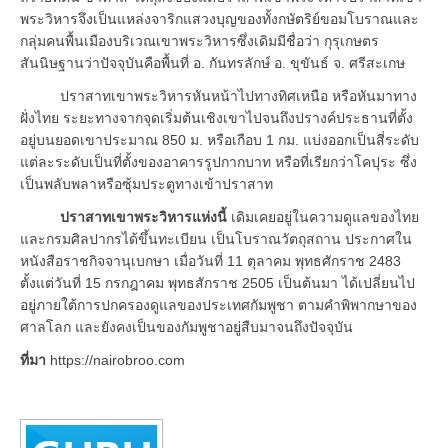
พระวิหารจึงเป็นแหล่งจาริกแสวงบุญของทั้งกษัตริย์ขอมโบราณและ
กลุ่มคนพื้นเมืองบริเวณเขาพระวิหารซึ่งเดิมมีชื่อว่า กุรุเกษตร
สันนิษฐานว่าปัจจุบันคือพื้นที่ อ. กันทรลักษ์ อ. ขุขันธ์ จ. ศรีสะเกษ
ปราสาทเขาพระวิหารหันหน้าไปทางทิศเหนือ หรือหันมาทาง
ฝั่งไทย ระยะทางจากจุดเริ่มต้นเชิงเขาไปจนถึงปรางค์ประธานที่ตั้ง
อยู่บนยอดเขาประมาณ 850 ม. หรือเกือบ 1 กม. แบ่งออกเป็นสี่ระดับ
แต่ละระดับเป็นที่ตั้งของอาคารรูปกากบาท หรือที่เรียกว่าโคปุระ ซึ่ง
เป็นพลับพลาหรือซุ้มประตูทางเข้าปราสาท
ปราสาทเขาพระวิหารแห่งนี้
เดิมเคยอยู่ในความดูแลของไทย
และกรมศิลปากรได้ขึ้นทะเบียน เป็นโบราณวัตถุสถาน ประกาศใน
หนังสือราชกิจจานุเบกษา เมื่อวันที่ 11 ตุลาคม พุทธศักราช 2483
ตั้งแต่วันที่ 15 กรกฎาคม พุทธสักราช 2505 เป็นต้นมา ได้เปลี่ยนไป
อยู่ภายใต้การปกครองดูแลของประเทศกัมพูชา ตามคำพิพากษาของ
ศาลโลก และยังคงเป็นของกัมพูชาอยู่สืบมาจนถึงปัจจุบัน
ที่มา
https://nairobroo.com