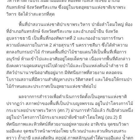
วิหารทางด้านบริเวณผามออีแดง ท้องที่ตำบลเสาธงชัย อำเภอ
กันทรลักษ์ จังหวัดศรีสะเกษ ซึ่งอยู่ในเขตอุทยานแห่งชาติเขาพระ
วิหาร จัดได้ว่าสะดวกที่สุด
พื้นที่ป่าสงวนแห่งชาติป่าเขาพระวิหาร ป่าฝั่งลำโดมใหญ่ ท้อง
ที่อำเภอกันทรลักษ์ จังหวัดศรีสะเกษ และอำเภอน้ำยืน จังหวัด
อุบลราชธานี เป็นพื้นที่กองทัพภาคที่ 2 และกองอำนวยการรักษา
ความมั่งคงภายในภาค 2 ค่ายสุรนารี นครราชสีมา ซึ่งได้ทำความ
ตกลงกับกรมป่าไม้ กำหนดพื้นที่ป่าไม้ชายแดนให้เป็นพื้นที่เพื่อการ
อนุรักษ์ ห้ามเข้าไปและอาศัยอยู่โดยเด็ดขาด เนื่องจากพื้นที่ดังกล่าว
ยังคงความอุดมสมบูรณ์ไปด้วยป่าไม้และเป็นแหล่งต้นน้ำลำธาร มี
สัตว์ป่านานาชนิดอาศัยอยู่มาก มีทัศนียภาพที่สวยงาม ตลอดจน
โบราณสถานที่มีความสำคัญทางประวัติศาสตร์ และได้ขอให้กรมป่า
ไม้กำหนดและประกาศเป็นอุทยานแห่งชาติต่อไป
ผลจากการสำรวจเพื่อดำเนินการจัดตั้งเป็นอุทยานแห่งชาติ
ปรากฏว่า สภาพป่าของพื้นที่เป็นป่าเบญจพรรณ อยู่ในป่าโครงการไม้
กระยาเลยป่าเขาพระวิหาร (ศก.7) ผ่านการทำไม้แล้ว กับอีกส่วนหนึ่ง
อยู่ในป่าโครงการไม้กระยาเลยป่าฝั่งซ้ายลำโดมใหญ่ (อบ.2) มี
ทัศนียภาพและทิวทัศน์ที่สวยงามอยู่หลายแห่ง อาทิเช่น จุดชมวิวผา
มออีแดง จุดชมวิวหน้าผาช่องโพย บริเวณป่าและสวนหินรอบสระ
ตราว ถ้ำฤาษี แหล่งตัดหิน สถูปคู่ ภาพสลักนูนต่ำใต้ผามออีแดง น้ำตก