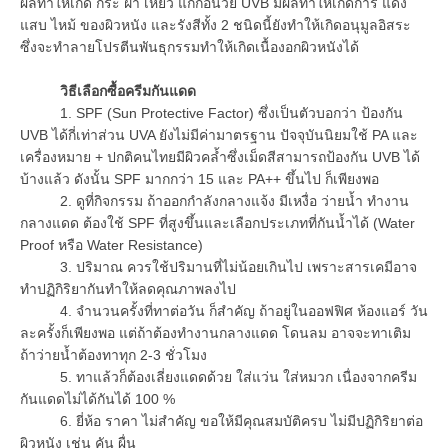
ผลทำให้เกิด กระ ฝ้า เหี่ยว แก่ก่อนวัย UVB มีผลทำให้เกิดการ แดง
แสบ ไหม้ ของผิวหนัง และรังสีทั้ง 2 ชนิดนี้ยังทำให้เกิดอนุมูลอิสระ
ซึ่งจะทำลายโปรตีนพันธุกรรมทำให้เกิดเนื้องอกผิวหนังได้
วิธีเลือกซื้อครีมกันแดด
1. SPF (Sun Protective Factor) ซึ่งเป็นตัวบอกว่า ป้องกัน
UVB ได้กี่เท่าส่วน UVA ยังไม่มีค่ามาตรฐาน ปัจจุบันนิยมใช้ PA และ
เครื่องหมาย + ปกติคนไทยมีผิวคล้ำซึ่งเม็ดสีสามารถป้องกัน UVB ได้
บ้างแล้ว ดังนั้น SPF มากกว่า 15 และ PA++ ขึ้นไป ก็เพียงพอ
2. ดูที่กิจกรรม ถ้าออกกำลังกลางแจ้ง มีเหงื่อ ว่ายน้ำ ทำงาน
กลางแดด ต้องใช้ SPF ที่สูงขึ้นและเลือกประเภทที่กันน้ำได้ (Water
Proof หรือ Water Resistance)
3. ปริมาณ ควรใช้ปริมานที่ไม่น้อยเกินไป เพราะสารเคมีอาจ
ทำปฏิกิริยากันทำให้ลดคุณภาพลงไป
4. จำนวนครั้งที่ทาต่อวัน ก็สำคัญ ถ้าอยู่ในออฟฟิศ ห้องแอร์ วัน
ละครั้งก็เพียงพอ แต่ถ้าต้องทำงานกลางแดด โดนลม อาจจะทาเติม
ถ้าว่ายน้ำต้องทาทุก 2-3 ชั่วโมง
5. ทาแล้วก็ต้องเลี่ยงแดดด้วย ใส่แว่น ใส่หมวก เนื่องจากครีม
กันแดดไม่ได้กันได้ 100 %
6. ยี่ห้อ ราคา ไม่สำคัญ ขอให้มีคุณสมบัติครบ ไม่มีปฏิกิริยาต่อ
ผิวหนัง เช่น คัน ผื่น