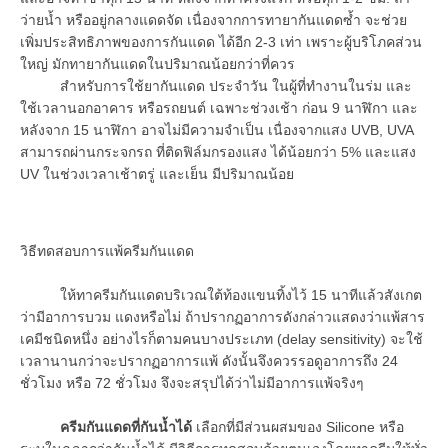
ว่ายน้ำ หรืออยู่กลางแดดจัด เนื่องจากการทายากันแดดซ้ำ จะช่วย
เพิ่มประสิทธิภาพของการกันแดด ได้อีก 2-3 เท่า เพราะผู้บริโภคส่วน
ใหญ่ มักทายากันแดดในปริมาณน้อยกว่าที่ควร
สำหรับการใช้ยากันแดด ประจำวัน ในผู้ที่ทำงานในร่ม และ
ใช้เวลานอกอาคาร หรือรถยนต์ เฉพาะช่วงเช้า ก่อน 9 นาฬิกา และ
หลังจาก 15 นาฬิกา อาจไม่มีความจำเป็น เนื่องจากแสง UVB, UVA
สามารถผ่านกระจกรถ ที่ติดฟิล์มกรองแสง ได้น้อยกว่า 5% และแสง
UV ในช่วงเวลาเช้าตรู่ และเย็น มีปริมาณน้อย
วิธีทดสอบการแพ้ครีมกันแดด
ให้ทาครีมกันแดดบริเวณใต้ท้องแขนทิ้งไว้ 15 นาทีแล้วสังเกต
ว่ามีอาการบวม แดงหรือไม่ ถ้าปรากฏอาการดังกล่าวแสดงว่าแพ้สาร
เคมีชนิดหนึ่ง อย่างไรก็ตามคนบางประเภท (delay sensitivity) จะใช้
เวลานานกว่าจะปรากฏอาการแพ้ ดังนั้นจึงควรรอดูอาการถึง 24
ชั่วโมง หรือ 72 ชั่วโมง จึงจะสรุปได้ว่าไม่มีอาการแพ้จริงๆ
ครีมกันแดดที่กันน้ำได้
เลือกที่มีส่วนผสมของ Silicone หรือ