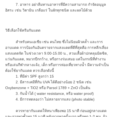
7. อาหาร อย่าลืมทานอาหารที่มีความสามารถ กำจัดอนุมูล
อิสระ เช่น วิตามิน เกลือแร่ ในผักทุกชนิด และผลไม้ด้วย
วิธีเลือกใช้ครีมกันแดด
สำหรับคนเอเชีย เช่น คนไทย ซึ่งไม่นิยมผิวคล้ำ และการ
อาบแดด การป้องกันอันตรายจากแสงแดดที่ดีที่สุดคือ การหลีกเลี่ยง
แสงแดดจัด ในช่วงเวลา 9.00-15.00 น., สวมเสื้อผ้าปกคลุมมิดชิด,
แว่นกันแดด, หมวกปีกกว้าง, หรือกางร่มเสมอ แต่ในกรณีที่ทำงาน
หรือเล่นกีฬากลางแจ้ง, เด็ก หรือการท่องเที่ยวทางน้ำ มีความจำเป็น
ต้องใช้ยากันแดด ควรเลือกดังนี้
1. ที่มีค่า SPF สูงกว่า 15
2. มีสารเคมีที่กัน UVA ได้ดีอย่างน้อย 2 ชนิด เช่น
Oxybenzone + TiO2 หรือ Parsol 1789 + ZnO เป็นต้น
3. กันน้ำได้ ( water resistance, หรือ water proof)
4. มีการทดลองว่า ไม่สลายจากแสง (photo stable)
ควรทายากันแดดให้หนาเพียงพอ 15 นาที ก่อนอยู่กลางแดด
และอาจทาซ้ำทุก 15 นาที หลังจากทาครั้งแรก หรือทุก 1-2 ชม. ถ้า