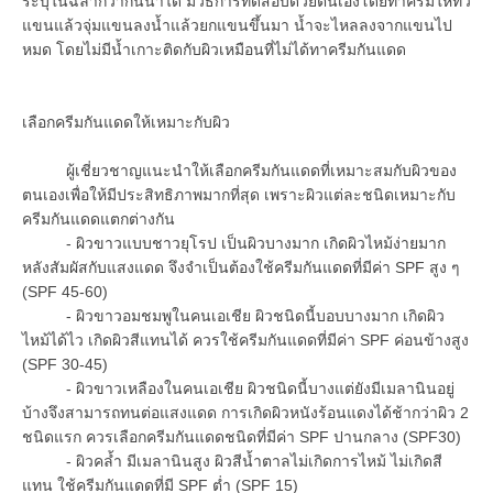
ระบุในฉลากว่ากันน้ำได้ มีวิธีการทดสอบด้วยตนเองโดยทาครีมให้ทั่ว
แขนแล้วจุ่มแขนลงน้ำแล้วยกแขนขึ้นมา น้ำจะไหลลงจากแขนไป
หมด โดยไม่มีน้ำเกาะติดกับผิวเหมือนที่ไม่ได้ทาครีมกันแดด
เลือกครีมกันแดดให้เหมาะกับผิว
ผู้เชี่ยวชาญแนะนำให้เลือกครีมกันแดดที่เหมาะสมกับผิวของ
ตนเองเพื่อให้มีประสิทธิภาพมากที่สุด เพราะผิวแต่ละชนิดเหมาะกับ
ครีมกันแดดแตกต่างกัน
- ผิวขาวแบบชาวยุโรป เป็นผิวบางมาก เกิดผิวไหม้ง่ายมาก
หลังสัมผัสกับแสงแดด จึงจำเป็นต้องใช้ครีมกันแดดที่มีค่า SPF สูง ๆ
(SPF 45-60)
- ผิวขาวอมชมพูในคนเอเชีย ผิวชนิดนี้บอบบางมาก เกิดผิว
ไหม้ได้ไว เกิดผิวสีแทนได้ ควรใช้ครีมกันแดดที่มีค่า SPF ค่อนข้างสูง
(SPF 30-45)
- ผิวขาวเหลืองในคนเอเชีย ผิวชนิดนี้บางแต่ยังมีเมลานินอยู่
บ้างจึงสามารถทนต่อแสงแดด การเกิดผิวหนังร้อนแดงได้ช้ากว่าผิว 2
ชนิดแรก ควรเลือกครีมกันแดดชนิดที่มีค่า SPF ปานกลาง (SPF30)
- ผิวคล้ำ มีเมลานินสูง ผิวสีน้ำตาลไม่เกิดการไหม้ ไม่เกิดสี
แทน ใช้ครีมกันแดดที่มี SPF ต่ำ (SPF 15)