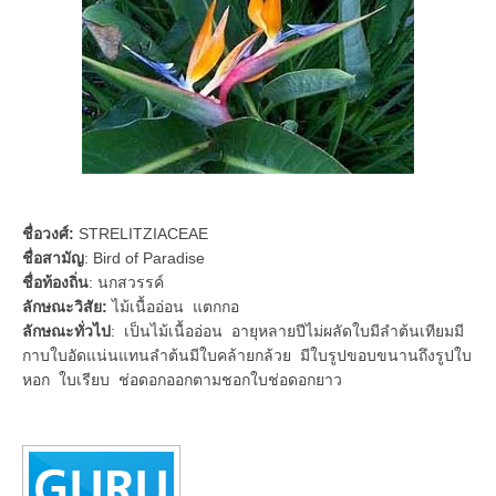
ชื่อวงศ์:
STRELITZIACEAE
ชื่อสามัญ
: Bird of Paradise
ชื่อท้องถิ่น
: นกสวรรค์
ลักษณะวิสัย:
ไม้เนื้ออ่อน แตกกอ
ลักษณะทั่วไป
: เป็นไม้เนื้ออ่อน อายุหลายปีไม่ผลัดใบมีลำต้นเทียมมี
กาบใบอัดแน่นแทนลำต้นมีใบคล้ายกล้วย มีใบรูปขอบขนานถึงรูปใบ
หอก ใบเรียบ ช่อดอกออกตามชอกใบช่อดอกยาว