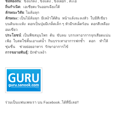
ชื่อท้องถิ่น
: ขิงแกลง , ขิงแดง , ขิงเผือก , สะเอ
ถิ่นกำเนิด
: เอเชียตะวันออกเฉียงใต้
ลักษณะวิสัย
: ไมล้มลุก
ลักษณะ:
เป็นไม้ล้มลุก มีเหง้าใต้ดิน หน้าแล้งจะลงหัว ใบมีสีเขียว
บนดินจะแห้ง ดอกเป็นปุ่มมีเกล็ดเล็ก ๆ หัวมีรสเผ็ดร้อน ดอกสีเหลือง
อมเขียว
ประโยชน์
: เป็นพืชสมุนไพร ต้น ขับลม บรรเทาอาการจุกเสียดแน่น
เฟ้อ ใบสดใช่คั้นเอาแต่น้ำ กินบรรเทาอาการฟกช้ำ ดอก ทำให้
ชุ่มชื่น ช่วยย่อยอาหาร รักษาอาการไข้
การขยายพันธุ์:
ปักชำเหง้า
ร่วมเป็นแฟนเพจเรา บน Facebook..ได้ที่นี่เลย!!