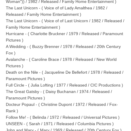
Woman")) / 1982 / Released / Family Home Entertainment )
The Last Unicorn - ( Voice of of Lady Amalthea / 1982 /
Released / Family Home Entertainment )
The Last Unicorn - ( Voice of of Last Unicorn / 1982 / Released /
Family Home Entertainment )
Hurricane - ( Charlotte Bruckner / 1979 / Released / Paramount
Pictures )
A Wedding - ( Buzzy Brenner / 1978 / Released / 20th Century
Fox )
Avalanche - ( Caroline Brace / 1978 / Released / New World
Pictures )
Death on the Nile - ( Jacqueline De Bellefort / 1978 / Released /
Paramount Pictures )
Full Circle - ( Julia Lofting / 1977 / Released / CIC Productions )
The Great Gatsby - ( Daisy Buchanan / 1974 / Released /
Paramount Pictures )
Docteur Popaul - ( Christine Dupont / 1972 / Released / Fox-
Rank )
Follow Me! - ( Belinda / 1972 / Released / Universal Pictures )
UNSEEN - ( Sarah / 1971 / Released / Columbia Pictures )
John and Mary - ( Mary / 1969 / Released / 20th Century Fox )