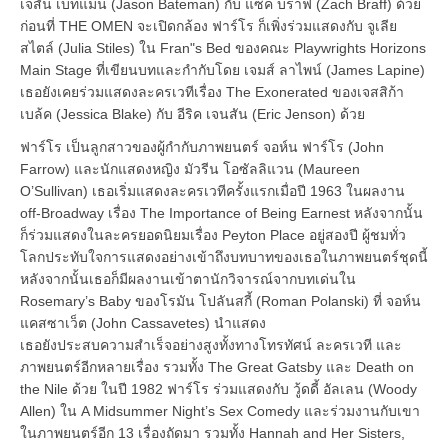
เจสัน เบทแมน (Jason Bateman) กับ แซ็ค บราฟ (Zach Braff) ด้วย
ก่อนที่ THE OMEN จะเปิดกล้อง ฟาร์โร ก็เพิ่งร่วมแสดงกับ จูเลีย
สไตล์ (Julia Stiles) ใน Fran"s Bed ของคณะ Playwrights Horizons
Main Stage ที่เขียนบทและกำกับโดย เจมส์ ลาไพน์ (James Lapine)
เธอยังเคยร่วมแสดงละครเวทีเรื่อง The Exonerated ของเจสสิก้า
เบล้ค (Jessica Blake) กับ อีริค เจนสัน (Eric Jenson) ด้วย
ฟาร์โร เป็นลูกสาวของผู้กำกับภาพยนตร์ จอห์น ฟาร์โร (John
Farrow) และนักแสดงหญิง มัวรีน โอซัลลิแวน (Maureen
O’Sullivan) เธอเริ่มแสดงละครเวทีครั้งแรกเมื่อปี 1963 ในผลงาน
off-Broadway เรื่อง The Importance of Being Earnest หลังจากนั้น
ก็ร่วมแสดงในละครยอดนิยมเรื่อง Peyton Place อยู่สองปี ผู้ชมทั่ว
โลกประทับใจการแสดงอย่างเข้าถึงบทบาทของเธอในภาพยนตร์ชุดนี้
หลังจากนั้นเธอก็มีผลงานเข้าตานักวิจารณ์จากบทเด่นใน
Rosemary’s Baby ของโรมัน โปลันสกี้ (Roman Polanski) ที่ จอห์น
แคสซาเว็ต (John Cassavetes) นำแสดง
เธอยังประสบความสำเร็จอย่างสูงทั้งทางโทรทัศน์ ละครเวที และ
ภาพยนตร์อีกหลายเรื่อง รวมทั้ง The Great Gatsby และ Death on
the Nile ด้วย ในปี 1982 ฟาร์โร ร่วมแสดงกับ วู้ดดี้ อัลเลน (Woody
Allen) ใน A Midsummer Night’s Sex Comedy และร่วมงานกับเขา
ในภาพยนตร์อีก 13 เรื่องถัดมา รวมทั้ง Hannah and Her Sisters,