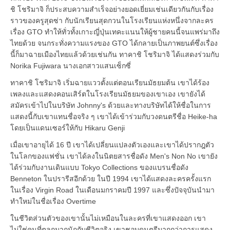
ชิ โชริมาจิ ก็ประสบความสำเร็จอย่างยอดเยี่ยมเช่นเดียวกันกับเรื่อง
ราวของครูสุดซ่า กับนักเรียนสุดกวนในโรงเรียนแห่งหนึ่งจากละคร
เรื่อง GTO ทำให้ทั่วทั้งเกาะญี่ปุ่นเทคะแนนให้ผู้ชายคนนี้จนแพร่มาถึง
ไทยด้วย จนกระทั่งความแรงของ GTO ได้กลายเป็นภาพยนต์ซึ่งเรื่อง
นี้ก็มาฉายเมืองไทยแล้วด้วยเช่นกัน ทาคาชิ โชริมาจิ ได้แสดงร่วมกับ
Norika Fujiwara นางเอกสาวแสนเซ็กซี่
ทาคาชิ โชริมาจิ เริ่มฉายแววตั้งแต่ตอนเรียนมัธยมต้น เขาได้ร้อง
เพลงและแสดงคอนเสิร์ตในโรงเรียนมัธยมของเขาเอง เขายังได้
สมัครเข้าไปในบริษัท Johnny's ด้วยและทางบริษัทได้ให้ชื่อในการ
แสดงนี้กับเขาแทนชื่อจริง ๆ เขาได้เข้าร่วมกับวงดนตรีชื่อ Heike-ha
โดยเป็นแดนเซอร์ให้กับ Hikaru Genji
เมื่อเขาอายุได้ 16 ปี เขาได้เปลี่ยนแปลงตัวเองและเขาได้ปรากฎตัว
ในโลกของแฟชั่น เขาได้ลงในนิตยสารชื่อดัง Men's Non No เขายัง
ได้ร่วมกับงานเดินแบบ Tokyo Collections ของแบรนชื่อดัง
Benneton ในปรารีสอีกด้วย ในปี 1994 เขาได้แสดงละครครั้งแรก
ในเรื่อง Virgin Road ในเดือนมกราคมปี 1997 และซึ่งปัจจุบันนำมา
ทำใหม่ในชื่อเรื่อง Overtime
ในชีวิตส่วนตัวของเขานั้นไม่เหมือนในละครที่เขาแสดงออก เขา
ไม่ใช่คนที่ตลกมากนักกับชีวิตจริง เขาชอบดนตรีมากกว่าการแสดง