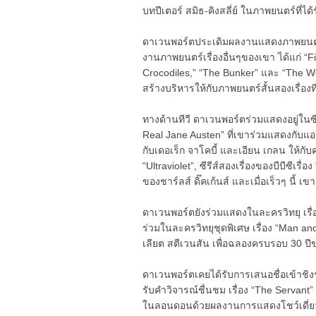
บทปีเตอร์ สมิธ-คิงสลี่ย์ ในภาพยนตร์ที่ได
ดาเวนพอร์ตประเดิมผลงานแสดงภาพยนตร์เร
งานภาพยนตร์เรื่องอื่นๆของเขา ได้แก่ “
Crocodiles,” “The Bunker” และ “The W
สร้างบริหารให้กับภาพยนตร์สั้นสองเรื่องที
ทางด้านทีวี ดาเวนพอร์ตร่วมแสดงอยู่ในซีรี
Real Jane Austen” ที่เขาร่วมแสดงกับแ
กับเดอเร็ก จาโคบี้ และเอียน เกลน ให้กับค
“Ultraviolet”, ซีรีส์สองเรื่องของบีบีซีเรื่
ของชาร์ลส์ ดิ๊คเก้นส์ และเมื่อเร็วๆ นี้ 
ดาเวนพอร์ตยังร่วมแสดงในละครวิทยุ เรื่
ร่วมในละครวิทยุชุดพิเศษ เรื่อง “Man an
เลียต สตีเวนสัน เพื่อฉลองครบรอบ 30 ปี
ดาเวนพอร์ตเคยได้รับการเสนอชื่อเข้าชิง
รับคำวิจารณ์ชื่นชม เรื่อง “The Servant” ท
ในลอนดอนด้วยผลงานการแสดงโชว์เดี่ยว 