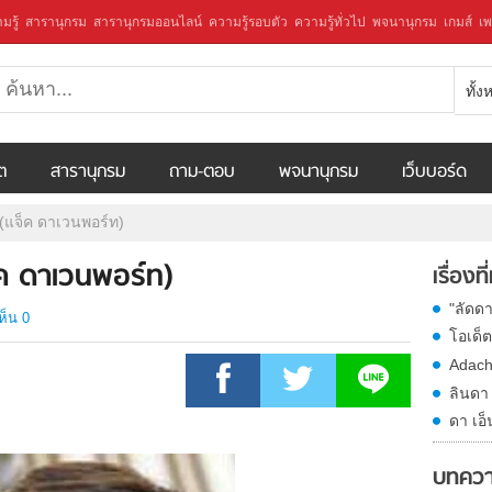
มรู้
สารานุกรม
สารานุกรมออนไลน์
ความรู้รอบตัว
ความรู้ทั่วไป
พจนานุกรม
เกมส์
เพ
ทั้
ีต
สารานุกรม
ถาม-ตอบ
พจนานุกรม
เว็บบอร์ด
(แจ็ค ดาเวนพอร์ท)
ค ดาเวนพอร์ท)
เรื่องที
"ลัดด
ห็น 0
โอเด็
Adachi
ลินดา
ดา เอ
บทควา