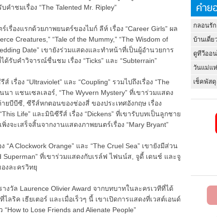
คำยอ
้รับคำชมเรื่อง “The Talented Mr. Ripley”
กลอนรัก
ื่องแรกด้วยภาพยนตร์ของไมก์ ลีห์ เรื่อง “Career Girls” ผล
Fierce Creatures,” “Tale of the Mummy,” “The Wisdom of
บ้านเดี่ย
edding Date” เขายังร่วมแสดงและทำหน้าที่เป็นผู้อำนวยการ
ดูทีวีออ
่ได้รับคำวิจารณ์ชื่นชม เรื่อง “Ticks” และ “Subterrain”
วันแม่แห
เช็คพัสดุ
ส์ เรื่อง “Ultraviolet” และ “Coupling” รวมไปถึงเรื่อง “The
อนนา แชนเซลเลอร์, “The Wyvern Mystery” ที่เขาร่วมแสดง
่ายบีบีซี, ซีรีส์หกตอนของช่องสี่ ของประเทศอังกฤษ เรื่อง
อง “This Life” และมินิซีรีส์ เรื่อง “Dickens” ที่เขารับบทเป็นลูกชาย
เขาเพิ่งจะเสร็จสิ้นจากงานแสดงภาพยนตร์เรื่อง “Mary Bryant”
อง “A Clockwork Orange” และ “The Cruel Sea” เขายังมีส่วน
d Superman” ที่เขาร่วมแสดงกับเรล์ฟ ไฟนน์ส, จูดี้ เดนช์ และจู
ของละครวิทยุ
รางวัล Laurence Olivier Award จากบทบาทในละครเวทีที่ได้
ี่ไลริค เธียเตอร์ และเมื่อเร็วๆ นี้ เขาเปิดการแสดงที่เวสต์เอนด์
“How to Lose Friends and Alienate People”