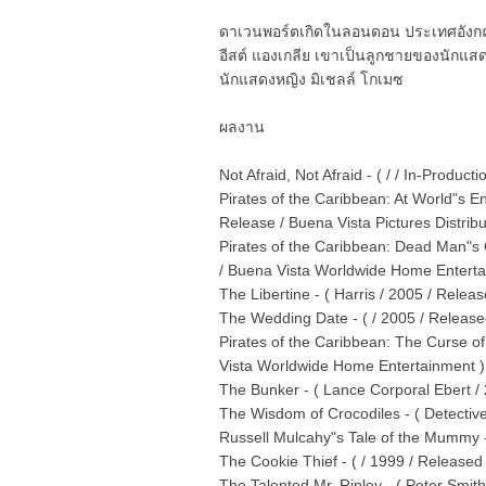
ดาเวนพอร์ตเกิดในลอนดอน ประเทศอังก
อีสต์ แองเกลีย เขาเป็นลูกชายของนักแส
นักแสดงหญิง มิเชลล์ โกเมซ
ผลงาน
Not Afraid, Not Afraid - ( / / In-Producti
Pirates of the Caribbean: At World"s 
Release / Buena Vista Pictures Distribu
Pirates of the Caribbean: Dead Man"s
/ Buena Vista Worldwide Home Enterta
The Libertine - ( Harris / 2005 / Rele
The Wedding Date - ( / 2005 / Release
Pirates of the Caribbean: The Curse of
Vista Worldwide Home Entertainment )
The Bunker - ( Lance Corporal Ebert /
The Wisdom of Crocodiles - ( Detecti
Russell Mulcahy"s Tale of the Mummy -
The Cookie Thief - ( / 1999 / Released 
The Talented Mr. Ripley - ( Peter Smit