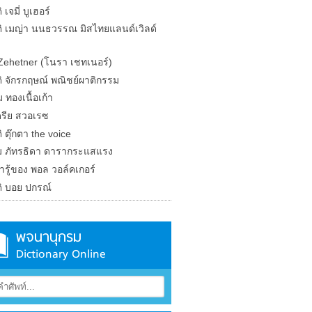
 เจมี่ บูเฮอร์
ติ เมญ่า นนธวรรณ มิสไทยแลนด์เวิลด์
Zehetner (โนรา เชทเนอร์)
ติ จักรกฤษณ์ พณิชย์ผาติกรรม
 ทองเนื้อเก้า
รีย สวอเรซ
ิ ตุ๊กตา the voice
 ภัทรธิดา ดารากระแสแรง
น่ารู้ของ พอล วอล์คเกอร์
ติ บอย ปกรณ์
พจนานุกรม
Dictionary Online