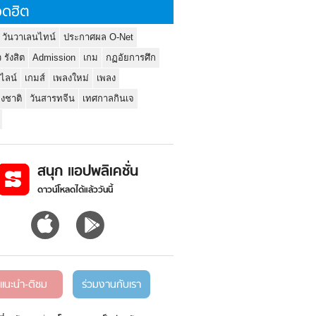
ดฮิต
 วันวาเลนไทน์
ประกาศผล O-Net
ว รังสิต
Admission
เกม
กฏอัยการศึก
นไลน์
เกมส์
เพลงใหม่
เพลง
่งชาติ
วันสารทจีน
เทศกาลกินเจ
สนุก แอปพลิเคชั่น
ดาวน์โหลดได้แล้ววันนี้
แนะนำ-ติชม
ร่วมงานกับเรา