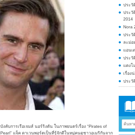
ประวัติ
ประวั
2014
Nora 
ประวั
ละม่อม
แอนเด
ประวัต
แตงโม
เรื่อง
ประวั
ังคับการเรือเจมส์ นอร์ริงตัน ในภาพยนตร์เรื่อง “Pirates of
earl” แจ็ค ดาเวนพอร์ตเป็นที่รู้จักดีในหมู่คนดูชาวอเมริกันจาก