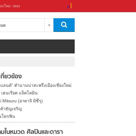
ลงใหม่
เพลง
งหมด
่เกี่ยวข้อง
าแลนด์" ตำนานน่าสะพรึงเมืองเชียงใหม่
ต เฮนเรียต แจ็คโคมิน
 Mitsuru (อาดาจิ มิซึรุ)
 ค้าธัญเจริญ
็นโดรฟิน
มในหมวด ศิลปินและดารา