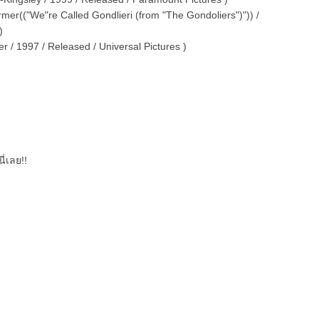
rmer(("We"re Called Gondlieri (from "The Gondoliers")")) /
)
r / 1997 / Released / Universal Pictures )
ี่เลย!!