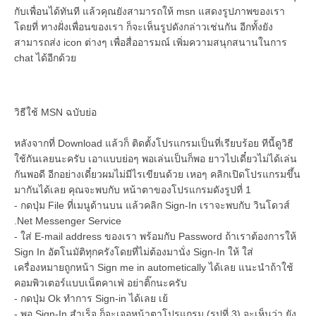
กับเพื่อนได้ทันที แล้วคุณยังสามารถให้ msn แสดงรูปภาพของเรา
โดยที่ ทางฝั่งเพื่อนของเรา ก็จะเห็นรูปดังกล่าวเช่นกัน อีกทั้งยัง
สามารถส่ง icon ต่างๆ เพื่อสื่ออารมณ์ เพิ่มความสนุกสนานในการ
chat ได้อีกด้วย
วิธีใช้ MSN ฉบับย่อ
หลังจากที่ Download แล้วก็ ติดตั้งโปรแกรมเป็นที่เรียบร้อย ทีนี้ดูวิธี
ใช้กันเลยนะครับ เอาแบบย่อๆ พอเล่นเป็นก็พอ ยาวไปเดี๋ยวไม่ได้เล่น
กันพอดี อีกอย่างเดี๋ยวผมไม่มีไรเขียนด้วย เหอๆ คลิกเปิดโปรแกรมขึ้น
มากันได้เลย คุณจะพบกับ หน้าตาของโปรแกรมดังรูปที่ 1
- กดปุ่ม File ที่เมนูด้านบน แล้วคลิก Sign-In เราจะพบกับ วินโดวส์
.Net Messenger Service
- ใส่ E-mail address ของเรา พร้อมกับ Password ถ้าเราต้องการให้
Sign In อัตโนมัติทุกครังโดยที่ไม่ต้องมานั่ง Sign-In ให้ ใส่
เครื่องหมายถูกหน้า Sign me in autometically ได้เลย แนะนำถ้าใช้
คอมพิวเตอร์แบบเน็ตคาเฟ่ อย่าติ๊กนะครับ
- กดปุ่ม Ok ทำการ Sign-in ได้เลย เย้
- พอ Sign-In สำเร็จ ก็จะเจอหน้าตาโปรแกรม (รูปที่ 3) จะเห็นว่า ยัง