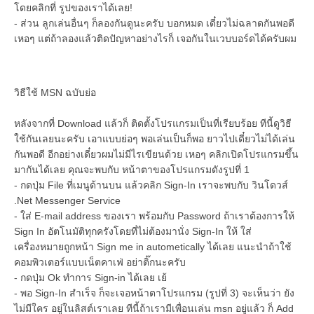
โดยคลิกที่ รูปของเราได้เลย!
- ส่วน ลูกเล่นอื่นๆ ก็ลองกันดูนะครับ บอกหมด เดี๋ยวไม่ฉลาดกันพอดี
เหอๆ แต่ถ้าลองแล้วติดปัญหาอย่างไรก็ เจอกันในเวบบอร์ดได้ครับผม
วิธีใช้ MSN ฉบับย่อ
หลังจากที่ Download แล้วก็ ติดตั้งโปรแกรมเป็นที่เรียบร้อย ทีนี้ดูวิธี
ใช้กันเลยนะครับ เอาแบบย่อๆ พอเล่นเป็นก็พอ ยาวไปเดี๋ยวไม่ได้เล่น
กันพอดี อีกอย่างเดี๋ยวผมไม่มีไรเขียนด้วย เหอๆ คลิกเปิดโปรแกรมขึ้น
มากันได้เลย คุณจะพบกับ หน้าตาของโปรแกรมดังรูปที่ 1
- กดปุ่ม File ที่เมนูด้านบน แล้วคลิก Sign-In เราจะพบกับ วินโดวส์
.Net Messenger Service
- ใส่ E-mail address ของเรา พร้อมกับ Password ถ้าเราต้องการให้
Sign In อัตโนมัติทุกครังโดยที่ไม่ต้องมานั่ง Sign-In ให้ ใส่
เครื่องหมายถูกหน้า Sign me in autometically ได้เลย แนะนำถ้าใช้
คอมพิวเตอร์แบบเน็ตคาเฟ่ อย่าติ๊กนะครับ
- กดปุ่ม Ok ทำการ Sign-in ได้เลย เย้
- พอ Sign-In สำเร็จ ก็จะเจอหน้าตาโปรแกรม (รูปที่ 3) จะเห็นว่า ยัง
ไม่มีใคร อยู่ในลิสต์เราเลย ทีนี้ถ้าเรามีเพื่อนเล่น msn อยู่แล้ว ก็ Add