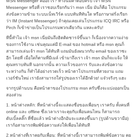
MSN Messenger คืออะไร? ทางนี้มีคำตอบครับ เจ้า MSN
Messenger หรือที่ เราชอบเรียกกันว่า msn เนี่ย มันก็คือ โปรแกรม
ส่งข้อความข้าม ระบบเน็ทเวิร์ค แบบทันทีทันใด หรือภาษาฝรั่งเรียก
ว่า IM (Instant Messenger) ถ้าคุณเคยเล่นโปรแกรม ICQ IRC หรือ
Pirch ก็เข้าข่ายเป็นโปรแกรมพวกเดียวกัน แหละครับ!
ทีนี้ทำไม เจ้า msn เนี่ยมันถึงฮิตติดชารจ์ขึ้นมา ก็เนื่องจากความง่าย
ของการใช้งาน เช่นคุณแค่มี E-mail ของ hotmail หรือ msn คุณก็
สามารถเล่นเจ้า msn ได้ทันที แถมมันยังผนวกกับ email ของเราซะ
อีก โดยที่ เมื่อใดก็ตามที่มีเมล์ เข้ามาถึงเรา เจ้า msn มันก็จะแจ้ง ให้
คุณทราบทันที นอกจากนั้น ความเร็วของการ รับและส่งข้อความ
ระหว่างกัน ก็ทำได้อย่างรวดเร็ว หน้าตาโปรแกรมที่สวยงาม แถม
เวอร์ชันใหม่ เรายังสามารถใส่รูปของเราได้อีกด้วย! แจ๋วจริงๆ แฮะ
จากรูปด้านบน คือหน้าตาของโปรแกรม msn ครับซึ่งจะแบ่งออกเป็น
สองส่วน
1. หน้าต่างหลัก: ที่หน้าต่างนี้จะแสดงชื่อของเพื่อนๆ เราครับ ทั้งคนที่
online และ offline ซึ่งเวลาเราจะคุยกับเพื่อนคนไหน ก็สามารถ
ดับเบิ้ลคลิ๊ก ที่ชื่อแล้ว หน้าต่างอีกอันจะแสดงขึ้นมา (รูปด้านขวามือ)
เราก้อสามารถพิมพ์ข้อความส่งให้เพื่อนได้ทันที
2.หน้าต่างที่เราคุยกับเพื่อน: ที่หน้าต่างนี้เราสามารถพิมพ์ข้อความ คุย