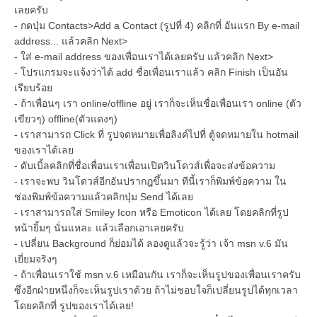
เลยครับ
- กดปุ่ม Contacts>Add a Contact (รูปที่ 4) คลิกที่ อันแรก By e-mail
address... แล้วคลิก Next>
- ใส่ e-mail address ของเพื่อนเราได้เลยครับ แล้วคลิก Next>
- โปรแกรมจะแจ้งว่าได้ add ชื่อเพื่อนเราแล้ว คลิก Finish เป็นอัน
เรียบร้อย
- ถ้าเพื่อนๆ เรา online/offline อยู่ เราก็จะเห็นชื่อเพื่อนเรา online (ตัว
เขียวๆ) offline(ตัวแดงๆ)
- เราสามารถ Click ที่ รูปจดหมายเพื่อลิงค์ไปที่ ตู้จดหมายใน hotmail
ของเราได้เลย
- ดับเบิ้ลคลิกที่ชื่อเพื่อนเราเพื่อนเปิดวินโดวส์เพื่อจะส่งข้อความ
- เราจะพบ วินโดวส์อีกอันปรากฎขึ้นมา ทีนี้เราก็พิมพ์ข้อความ ใน
ช่องพิมพ์ข้อความแล้วคลิกปุ่ม Send ได้เลย
- เราสามารถใส่ Smiley Icon หรือ Emoticon ได้เลย โดยคลิกที่รูป
หน้ายิ้มๆ นั่นแหละ แล้วเลือกเอาเลยครับ
- เปลี่ยน Background ก็ย่อมได้ ลองดูแล้วจะรู้ว่า เจ้า msn v.6 มัน
เยี่ยมจริงๆ
- ถ้าเพื่อนเราใช้ msn v.6 เหมือนกัน เราก็จะเห็นรูปของเพื่อนเราครับ
ซึ่งอีกฝ่ายหนึ่งก็จะเห็นรูปเราด้วย ถ้าไม่ชอบใจก็เปลี่ยนรูปได้ทุกเวลา
โดยคลิกที่ รูปของเราได้เลย!