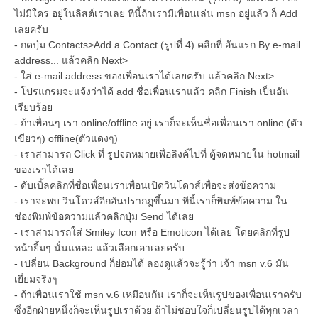
ไม่มีใคร อยู่ในลิสต์เราเลย ทีนี้ถ้าเรามีเพื่อนเล่น msn อยู่แล้ว ก็ Add
เลยครับ
- กดปุ่ม Contacts>Add a Contact (รูปที่ 4) คลิกที่ อันแรก By e-mail
address... แล้วคลิก Next>
- ใส่ e-mail address ของเพื่อนเราได้เลยครับ แล้วคลิก Next>
- โปรแกรมจะแจ้งว่าได้ add ชื่อเพื่อนเราแล้ว คลิก Finish เป็นอัน
เรียบร้อย
- ถ้าเพื่อนๆ เรา online/offline อยู่ เราก็จะเห็นชื่อเพื่อนเรา online (ตัว
เขียวๆ) offline(ตัวแดงๆ)
- เราสามารถ Click ที่ รูปจดหมายเพื่อลิงค์ไปที่ ตู้จดหมายใน hotmail
ของเราได้เลย
- ดับเบิ้ลคลิกที่ชื่อเพื่อนเราเพื่อนเปิดวินโดวส์เพื่อจะส่งข้อความ
- เราจะพบ วินโดวส์อีกอันปรากฎขึ้นมา ทีนี้เราก็พิมพ์ข้อความ ใน
ช่องพิมพ์ข้อความแล้วคลิกปุ่ม Send ได้เลย
- เราสามารถใส่ Smiley Icon หรือ Emoticon ได้เลย โดยคลิกที่รูป
หน้ายิ้มๆ นั่นแหละ แล้วเลือกเอาเลยครับ
- เปลี่ยน Background ก็ย่อมได้ ลองดูแล้วจะรู้ว่า เจ้า msn v.6 มัน
เยี่ยมจริงๆ
- ถ้าเพื่อนเราใช้ msn v.6 เหมือนกัน เราก็จะเห็นรูปของเพื่อนเราครับ
ซึ่งอีกฝ่ายหนึ่งก็จะเห็นรูปเราด้วย ถ้าไม่ชอบใจก็เปลี่ยนรูปได้ทุกเวลา