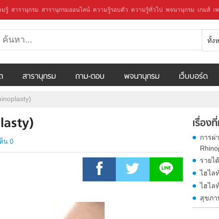
มรู้
สารานุกรม
สารานุกรมออนไลน์
ความรู้รอบตัว
ความรู้ทั่วไป
พจนานุกรม
เกมส์
เพ
ทั้
ีต
สารานุกรม
ถาม-ตอบ
พจนานุกรม
เว็บบอร์ด
inoplasty)
lasty)
เรื่องที
การผ่
ห็น 0
Rhino
รายได้
ไฮไลท์
ไฮไลท์
สุขภาพ