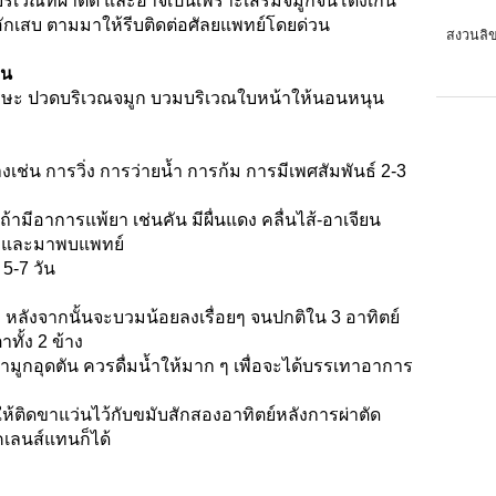
บริเวณที่ผ่าตัด และอาจเป็นเพราะเสริมจมูกจนโด่งเกิน
ักเสบ ตามมาให้รีบติดต่อศัลยแพทย์โดยด่วน
สงวนลิข
้น
ดศีรษะ ปวดบริเวณจมูก บวมบริเวณใบหน้าให้นอนหนุน
างเช่น การวิ่ง การว่ายน้ำ การก้ม การมีเพศสัมพันธ์ 2-3
มีอาการแพ้ยา เช่นคัน มีผื่นแดง คลื่นไส้-อาเจียน
นทีและมาพบแพทย์
5-7 วัน
์
หลังจากนั้นจะบวมน้อยลงเรื่อยๆ จนปกติใน 3 อาทิตย์
ทั้ง 2 ข้าง
น้ำมูกอุดตัน ควรดื่มน้ำให้มาก ๆ เพื่อจะได้บรรเทาอาการ
ห้ติดขาแว่นไว้กับขมับสักสองอาทิตย์หลังการผ่าตัด
เลนส์แทนก็ได้