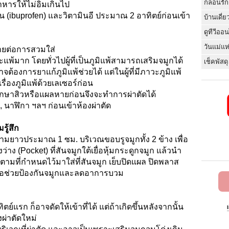
กลอนรัก
ารให้ไม่อิ่มเกินไป
น (ibuprofen) และวิตามินอี ประมาณ 2 อาทิตย์ก่อนเข้า
บ้านเดี่ย
ดูทีวีออ
วันแม่แห
อง่ายต่อการสวมใส่
ภาวะแพ้มาก โดยทั่วไปผู้ที่เป็นภูมิแพ้สามารถเสริมจมูกได้
เช็คพัสดุ
าจต้องการยาแก้ภูมิแพ้ช่วยได้ แต่ในผู้ที่มีภาวะภูมิแพ้
ื่องภูมิแพ้ด้วยเลเซอร์ก่อน
รรักษาสิวหรือแผลหายก่อนจึงจะทำการผ่าตัดได้
 นาฬิกา ฯลฯ ก่อนเข้าห้องผ่าตัด
ู้สึก
ามยาวประมาณ 1 ซม. บริเวณขอบรูจมูกทั้ง 2 ข้าง เพื่อ
าง (Pocket) ที่สันจมูกใต้เยื่อหุ้มกระดูกจมูก แล้วนำ
งตามที่กำหนดไว้มาใส่ที่สันจมูก เย็บปิดแผล ปิดพลาส
เพื่อช่วยป้องกันจมูกและลดอาการบวม
์แรก ก็อาจดัดให้เข้าที่ได้ แต่ถ้าเกิดขึ้นหลังจากนั้น
ผ่าตัดใหม่