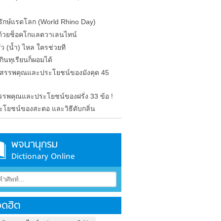
ุรักษ์แรดโลก (World Rhino Day)
ักด้วยช็อคโกแลตวาเลนไทน์
รั่ว (น้ำ) ไหล ใครช่วยที
ินทุเรียนก็ผอมได้
ด สรรพคุณและประโยชน์ของมังคุด 45
 สรรพคุณและประโยชน์ของฝรั่ง 33 ข้อ !
ะโยชน์ของสะตอ และวิธีดับกลิ่น
พจนานุกรม
Dictionary Online
ดฮิต