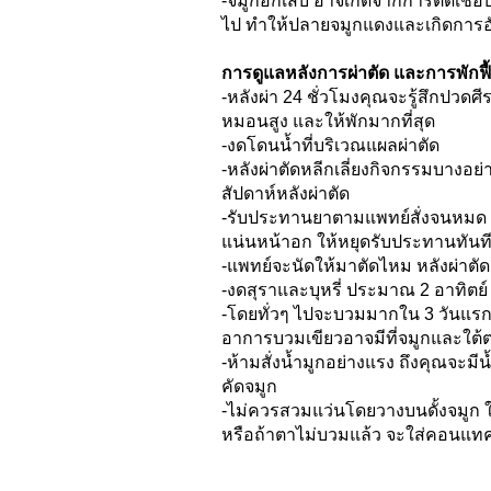
-จมูกอักเสบ อาจเกิดจากการติดเชื้อ
ไป ทำให้ปลายจมูกแดงและเกิดการอ
การดูแลหลังการผ่าตัด และการพักฟื
-หลังผ่า 24 ชั่วโมงคุณจะรู้สึกปว
หมอนสูง และให้พักมากที่สุด
-งดโดนน้ำที่บริเวณแผลผ่าตัด
-หลังผ่าตัดหลีกเลี่ยงกิจกรรมบางอย่
สัปดาห์หลังผ่าตัด
-รับประทานยาตามแพทย์สั่งจนหมด ถ้า
แน่นหน้าอก ให้หยุดรับประทานทั
-แพทย์จะนัดให้มาตัดไหม หลังผ่าตัด 
-งดสุราและบุหรี่ ประมาณ 2 อาทิตย
-โดยทั่วๆ ไปจะบวมมากใน 3 วันแรก 
อาการบวมเขียวอาจมีที่จมูกและใต้ตา
-ห้ามสั่งน้ำมูกอย่างแรง ถึงคุณจะมี
คัดจมูก
-ไม่ควรสวมแว่นโดยวางบนดั้งจมูก ใ
หรือถ้าตาไม่บวมแล้ว จะใส่คอนแทค