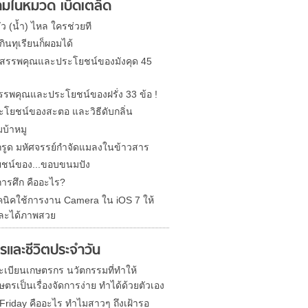
มในหมวด เบ็ดเตล็ด
รั่ว (น้ำ) ไหล ใครช่วยที
ินทุเรียนก็ผอมได้
ด สรรพคุณและประโยชน์ของมังคุด 45
 สรรพคุณและประโยชน์ของฝรั่ง 33 ข้อ !
ะโยชน์ของสะตอ และวิธีดับกลิ่น
บ้าหมู
รูด มหัศจรรย์กำจัดแมลงในข้าวสาร
ชน์ของ...ขอบขนมปัง
การศึก คืออะไร?
คนิคใช้การงาน Camera ใน iOS 7 ให้
ละได้ภาพสวย
รและชีวิตประจำวัน
 ทะเบียนเกษตรกร นวัตกรรมที่ทำให้
ตรเป็นเรื่องจัดการง่าย ทำได้ด้วยตัวเอง
 Friday คืออะไร ทำไมสาวๆ ถึงเฝ้ารอ