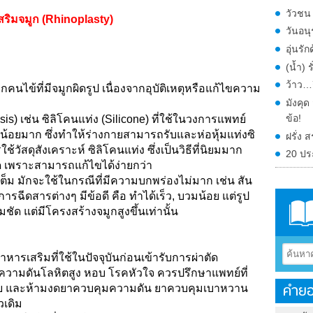
วัวชน
สริมจมูก (Rhinoplasty)
วันอน
อุ่นร
(น้ำ) 
ว้าว…ก
คนไข้ที่มีจมูกผิดรูป เนื่องจากอุบัติเหตุหรือแก้ไขความ
มังคุ
ข้อ!
esis) เช่น ซิลิโคนแท่ง (Silicone) ที่ใช้ในวงการแพทย์
์น้อยมาก ซึ่งทำให้ร่างกายสามารถรับและห่อหุ้มแท่งซิ
ฝรั่ง
ารใช้วัสดุสังเคราะห์ ซิลิโคนแท่ง ซึ่งเป็นวิธีที่นิยมมาก
20 ปร
ด เพราะสามารถแก้ไขได้ง่ายกว่า
ต็ม มักจะใช้ในกรณีที่มีความบกพร่องไม่มาก เช่น สัน
ารฉีดสารต่างๆ มีข้อดี คือ ทำได้เร็ว, บวมน้อย แต่รูป
ัด แต่มีโครงสร้างจมูกสูงขึ้นเท่านั้น
หารเสริมที่ใช้ในปัจจุบันก่อนเข้ารับการผ่าตัด
ความดันโลหิตสูง หอบ โรคหัวใจ ควรปรึกษาแพทย์ที่
คำยอ
ด้วย และห้ามงดยาควบคุมความดัน ยาควบคุมเบาหวาน
วเดิม