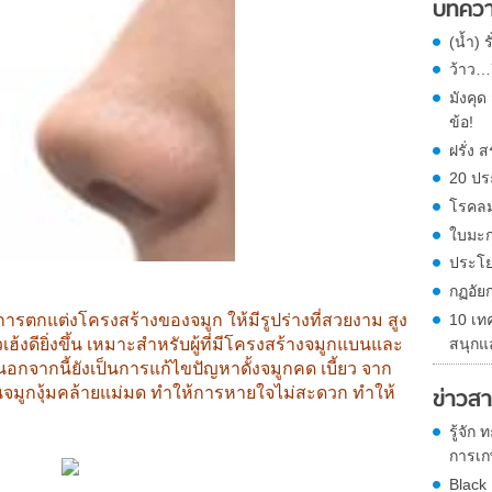
บทควา
(น้ำ) 
ว้าว…ก
มังคุ
ข้อ!
ฝรั่ง
20 ปร
โรคลม
ใบมะก
ประโย
กฏอัย
10 เท
การตกแต่งโครงสร้างของจมูก ให้มีรูปร่างที่สวยงาม สูง
สนุกแ
ฮ้งดียิ่งขึ้น เหมาะสำหรับผู้ที่มีโครงสร้างจมูกแบนและ
กจากนี้ยังเป็นการแก้ไขปัญหาดั้งจมูกคด เบี้ยว จาก
ข่าวสา
อสันจมูกงุ้มคล้ายแม่มด ทำให้การหายใจไม่สะดวก ทำให้
รู้จัก
การเกษ
Black