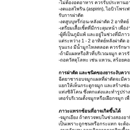
-ไม่ต้องอดอาหาร ควรรับประทานอาห
-งดแอสไพริน (aspirin), ไอบิวโพรเฟ
รับการผ่าตัด
-งดสูบบุหรี่ก่อน-หลังผ่าตัด 2 อาทิตย์
-เตรียมเสื้อเชิ้ตที่มีกระดุมหน้า เพื่
-ผู้ที่เป็นภูมิแพ้ และอยู่ในช่วงที่มี
แต่ระหว่าง 1 - 2 อาทิตย์หลังผ่าตัด อ
รุนแรง มีน้ำมูกไหลตลอด ควรรักษาเร
-ถ้ามีแผลหรือสิวที่บริเวณจมูก คว
-ถอดวัสดุโลหะ เช่น แหวน, สร้อยคอ,
การผ่าตัด และชนิดของยาระงับความร
ฉีดยาชารอบจมูกแผลที่ผ่าตัดจะมีคว
แยกให้เห็นกระดูกจมูก และสร้างช่องว่
แท่งซิลิโคน ซึ่งตกแต่งและทำรูปร่า
เตอร์บริเวณดั้งจมูกหรือเฝือกจมูก 
ภาวะแทรกซ้อนที่อาจเกิดขึ้นได้
-จมูกเอียง ถ้าตรวจพบในช่วงสองอาทิตย
เป็นเพราะถูกชนหรือกระแทก จะต้อง