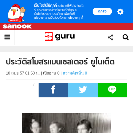
เว็บไซต์นี้ใช้คุกกี้
เราใช้คุกกี้เพื่อให้ท่านได้
รับประสบการณ์การใช้งานที่ดีที่สุดบน
ตกลง
เว็บไซต์ของเรา โปรดศึกษาเพิ่มเติมที่
นโยบายความเป็นส่วนตัว
และ
นโยบายคุกกี้
ประวัติสโมสรแมนเชสเตอร์ ยูไนเต็ด
10 เม.ย 57 01.50 น.
|
เปิดอ่าน
0
|
ความคิดเห็น 0