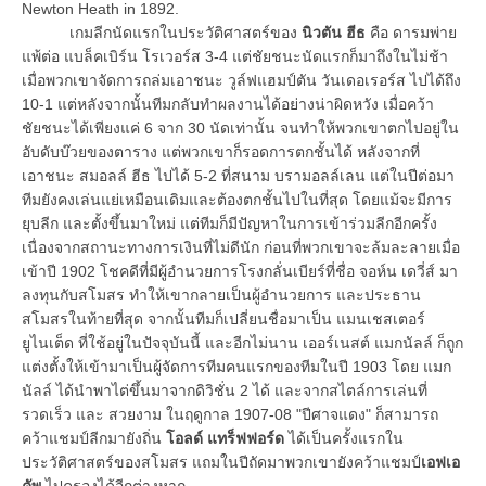
Newton Heath in 1892.
เกมลีกนัดแรกในประวัติศาสตร์ของ
นิวตัน ฮีธ
คือ ดารมพ่าย
แพ้ต่อ แบล็คเบิร์น โรเวอร์ส 3-4 แต่ชัยชนะนัดแรกก็มาถึงในไม่ช้า
เมื่อพวกเขาจัดการถล่มเอาชนะ วูล์ฟแฮมป์ตัน วันเดอเรอร์ส ไปได้ถึง
10-1 แต่หลังจากนั้นทีมกลับทำผลงานได้อย่างน่าผิดหวัง เมื่อคว้า
ชัยชนะได้เพียงแค่ 6 จาก 30 นัดเท่านั้น จนทำให้พวกเขาตกไปอยู่ใน
อับดับบ๊วยของตาราง แต่พวกเขาก็รอดการตกชั้นได้ หลังจากที่
เอาชนะ สมอลล์ ฮีธ ไปได้ 5-2 ที่สนาม บรามอลล์เลน แต่ในปีต่อมา
ทีมยังคงเล่นแย่เหมือนเดิมและต้องตกชั้นไปในที่สุด โดยแม้จะมีการ
ยุบลีก และตั้งขึ้นมาใหม่ แต่ทีมก็มีปัญหาในการเข้าร่วมลีกอีกครั้ง
เนื่องจากสถานะทางการเงินที่ไม่ดีนัก ก่อนที่พวกเขาจะล้มละลายเมื่อ
เข้าปี 1902 โชคดีที่มีผู้อำนวยการโรงกลั่นเบียร์ที่ชื่อ จอห์น เดวี่ส์ มา
ลงทุนกับสโมสร ทำให้เขากลายเป็นผู้อำนวยการ และประธาน
สโมสรในท้ายที่สุด จากนั้นทีมก็เปลี่ยนชื่อมาเป็น แมนเชสเตอร์
ยูไนเต็ด ที่ใช้อยู่ในปัจจุบันนี้ และอีกไม่นาน เออร์เนสต์ แมกนัลล์ ก็ถูก
แต่งตั้งให้เข้ามาเป็นผู้จัดการทีมคนแรกของทีมในปี 1903 โดย แมก
นัลล์ ได้นำพาไต่ขึ้นมาจากดิวิชั่น 2 ได้ และจากสไตล์การเล่นที่
รวดเร็ว และ สวยงาม ในฤดูกาล 1907-08 "ปีศาจแดง" ก็สามารถ
คว้าแชมป์ลีกมายังถิ่น
โอลด์ แทร็ฟฟอร์ด
ได้เป็นครั้งแรกใน
ประวัติศาสตร์ของสโมสร แถมในปีถัดมาพวกเขายังคว้าแชมป์
เอฟเอ
คัพ
ไปครองได้อีกต่างหาก