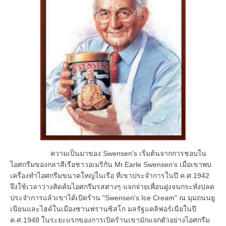
ความเป็นมาของ Swensen's เริ่มต้นจากการชอบใน
ไอศกรีมของกลาสีเรือชาวอเมริกัน Mr.Earle Swensen's เมื่อเขาพบ
เครื่องทำไอศกรีมขนาดใหญ่ในเรือ ที่เขาประจำการในปี ค.ศ.1942
จึงใช้เวลาว่างคิดค้นไอศกรีมรสต่างๆ แจกจ่ายเพื่อนฝูงจนกระทั่งปลด
ประจำการแล้วเขาได้เปิดร้าน "Swensen's Ice Cream" ณ มุมถนนยู
เนียนและไฮด์ในเมืองซานฟรานซิสโก มลรัฐแคลิฟอร์เนียในปี
ค.ศ.1948 ในระยะแรกของการเปิดร้านเขามักแจกตัวอย่างไอศกรีม