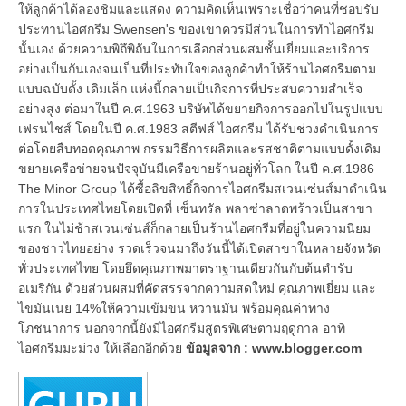
ให้ลูกค้าได้ลองชิมและแสดง ความคิดเห็นเพราะเชื่อว่าคนที่ชอบรับ
ประทานไอศกรีม Swensen's ของเขาควรมีส่วนในการทำไอศกรีม
นั้นเอง ด้วยความพิถึพิถันในการเลือกส่วนผสมชั้นเยี่ยมและบริการ
อย่างเป็นกันเองจนเป็นที่ประทับใจของลูกค้าทำให้ร้านไอศกรีมตาม
แบบฉบับดั้ง เดิมเล็ก แห่งนี้กลายเป็นกิจการที่ประสบความสำเร็จ
อย่างสูง ต่อมาในปี ค.ศ.1963 บริษัทได้ขยายกิจการออกไปในรูปแบบ
เฟรนไชส์ โดยในปี ค.ศ.1983 สตีฟส์ ไอศกรีม ได้รับช่วงดำเนินการ
ต่อโดยสืบทอดคุณภาพ กรรมวิธีการผลิตและรสชาติตามแบบดั้งเดิม
ขยายเครือข่ายจนปัจจุบันมีเครือขายร้านอยู่ทั่วโลก ในปี ค.ศ.1986
The Minor Group ได้ซื้อลิขสิทธิ์กิจการไอศกรีมสเวนเซ่นส์มาดำเนิน
การในประเทศไทยโดยเปิดที่ เซ็นทรัล พลาซ่าลาดพร้าวเป็นสาขา
แรก ในไม่ช้าสเวนเซ่นส์ก็กลายเป็นร้านไอศกรีมที่อยู่ในความนิยม
ของชาวไทยอย่าง รวดเร็วจนมาถึงวันนี้ได้เปิดสาขาในหลายจังหวัด
ทั่วประเทศไทย โดยยึดคุณภาพมาตราฐานเดียวกันกับต้นตำรับ
อเมริกัน ด้วยส่วนผสมที่คัดสรรจากความสดใหม่ คุณภาพเยี่ยม และ
ไขมันเนย 14%ให้ความเข้มขน หวานมัน พร้อมคุณค่าทาง
โภชนาการ นอกจากนี้ยังมีไอศกรีมสูตรพิเศษตามฤดูกาล อาทิ
ไอศกรีมมะม่วง ให้เลือกอีกด้วย
ข้อมูลจาก : www.blogger.com