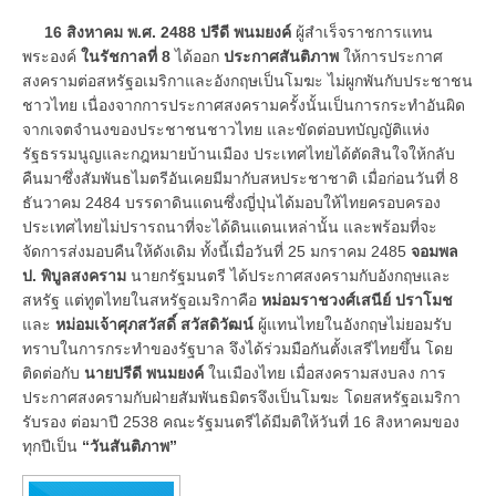
16 สิงหาคม พ.ศ. 2488 ปรีดี พนมยงค์
ผู้สำเร็จราชการแทน
พระองค์
ในรัชกาลที่ 8
ได้ออก
ประกาศสันติภาพ
ให้การประกาศ
สงครามต่อสหรัฐอเมริกาและอังกฤษเป็นโมฆะ ไม่ผูกพันกับประชาชน
ชาวไทย เนื่องจากการประกาศสงครามครั้งนั้นเป็นการกระทำอันผิด
จากเจตจำนงของประชาชนชาวไทย และขัดต่อบทบัญญัติแห่ง
รัฐธรรมนูญและกฎหมายบ้านเมือง ประเทศไทยได้ตัดสินใจให้กลับ
คืนมาซึ่งสัมพันธไมตรีอันเคยมีมากับสหประชาชาติ เมื่อก่อนวันที่ 8
ธันวาคม 2484 บรรดาดินแดนซึ่งญี่ปุ่นได้มอบให้ไทยครอบครอง
ประเทศไทยไม่ปรารถนาที่จะได้ดินแดนเหล่านั้น และพร้อมที่จะ
จัดการส่งมอบคืนให้ดังเดิม ทั้งนี้เมื่อวันที่ 25 มกราคม 2485
จอมพล
ป. พิบูลสงคราม
นายกรัฐมนตรี ได้ประกาศสงครามกับอังกฤษและ
สหรัฐ แต่ทูตไทยในสหรัฐอเมริกาคือ
หม่อมราชวงศ์เสนีย์ ปราโมช
และ
หม่อมเจ้าศุภสวัสดิ์ สวัสดิวัฒน์
ผู้แทนไทยในอังกฤษไม่ยอมรับ
ทราบในการกระทำของรัฐบาล จึงได้ร่วมมือกันตั้งเสรีไทยขึ้น โดย
ติดต่อกับ
นายปรีดี พนมยงค์
ในเมืองไทย เมื่อสงครามสงบลง การ
ประกาศสงครามกับฝ่ายสัมพันธมิตรจึงเป็นโมฆะ โดยสหรัฐอเมริกา
รับรอง ต่อมาปี 2538 คณะรัฐมนตรีได้มีมติให้วันที่ 16 สิงหาคมของ
ทุกปีเป็น
“วันสันติภาพ”