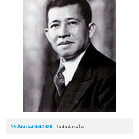
16 สิงหาคม
พ.ศ.2488
: วันสันติภาพไทย