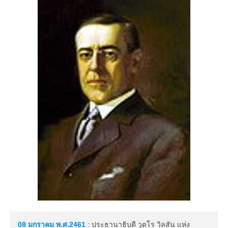
08 มกราคม
พ.ศ.2461
: ประธานาธิบดี วูดโร วิลสัน แห่ง