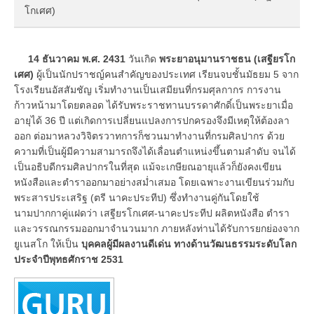
โกเศศ)
14 ธันวาคม พ.ศ. 2431
วันเกิด
พระยาอนุมานราชธน (เสฐียรโก
เศศ)
ผู้เป็นนักปราชญ์คนสำคัญของประเทศ เรียนจบชั้นมัธยม 5 จาก
โรงเรียนอัสสัมชัญ เริ่มทำงานเป็นเสมียนที่กรมศุลกากร การงาน
ก้าวหน้ามาโดยตลอด ได้รับพระราชทานบรรดาศักดิ์เป็นพระยาเมื่อ
อายุได้ 36 ปี แต่เกิดการเปลี่ยนแปลงการปกครองจึงมีเหตุให้ต้องลา
ออก ต่อมาหลวงวิจิตรวาทการก็ชวนมาทำงานที่กรมศิลปากร ด้วย
ความที่เป็นผู้มีความสามารถจึงได้เลื่อนตำแหน่งขึ้นตามลำดับ จนได้
เป็นอธิบดีกรมศิลปากรในที่สุด แม้จะเกษียณอายุแล้วก็ยังคงเขียน
หนังสือและตำราออกมาอย่างสม่ำเสมอ โดยเฉพาะงานเขียนร่วมกับ
พระสารประเสริฐ (ตรี นาคะประทีป) ซึ่งทำงานคู่กันโดยใช้
นามปากกาคู่แฝดว่า เสฐียรโกเศศ-นาคะประทีป ผลิตหนังสือ ตำรา
และวรรณกรรมออกมาจำนวนมาก ภายหลังท่านได้รับการยกย่องจาก
ยูเนสโก ให้เป็น
บุคคลผู้มีผลงานดีเด่น ทางด้านวัฒนธรรมระดับโลก
ประจำปีพุทธศักราช 2531